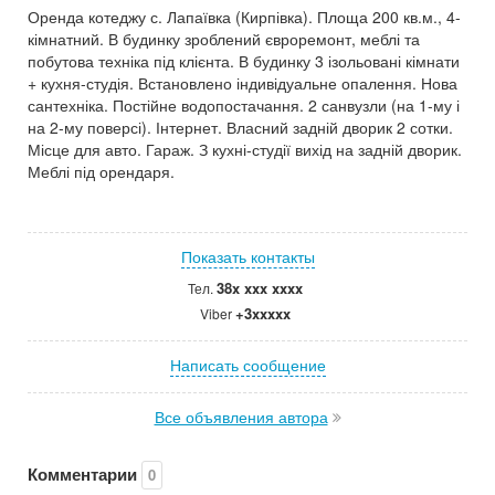
Оренда котеджу с. Лапаївка (Кирпівка). Площа 200 кв.м., 4-
кімнатний. В будинку зроблений євроремонт, меблі та
побутова техніка під клієнта. В будинку 3 ізольовані кімнати
+ кухня-студія. Встановлено індивідуальне опалення. Нова
сантехніка. Постійне водопостачання. 2 санвузли (на 1-му і
на 2-му поверсі). Інтернет. Власний задній дворик 2 сотки.
Місце для авто. Гараж. З кухні-студії вихід на задній дворик.
Меблі під орендаря.
Показать контакты
38x xxx xxxx
Тел.
+3xxxxx
Viber
Написать сообщение
Все объявления автора
Комментарии
0