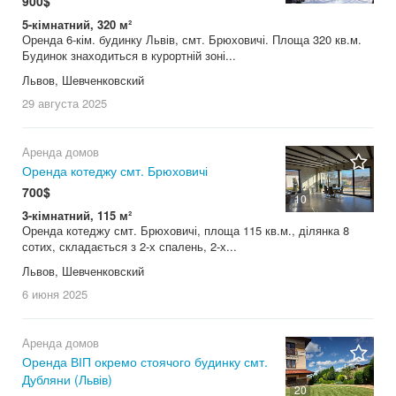
900$
5-кімнатний, 320 м²
Оренда 6-кім. будинку Львів, смт. Брюховичі. Площа 320 кв.м.
Будинок знаходиться в курортній зоні...
Львов, Шевченковский
29 августа
2025
Аренда домов
Оренда котеджу смт. Брюховичі
700$
10
3-кімнатний, 115 м²
Оренда котеджу смт. Брюховичі, площа 115 кв.м., ділянка 8
сотих, складається з 2-х спалень, 2-х...
Львов, Шевченковский
6 июня
2025
Аренда домов
Оренда ВІП окремо стоячого будинку смт.
Дубляни (Львів)
20