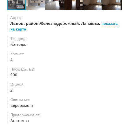
Адрес:
Львов, район Железнодорожный, Лапаївка,
показать
на карте
Тип дома:
Коттедж
Комнат:
4
Площадь, м2:
200
Этажей:
2
Состояние:
Евроремонт
Предложение от:
Агентство