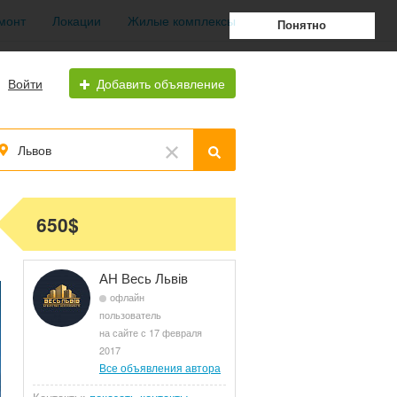
монт
Локации
Жилые комплексы
Понятно
Войти
Добавить объявление
Львов
650$
АН Весь Львів
офлайн
пользователь
на сайте с 17 февраля
2017
Все объявления автора