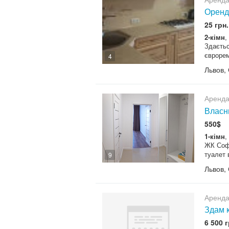
Оренда
25 грн.
2-кімн
,
Здаєтьс
єврорем
4
Львов,
Аренда
Власни
550$
1-кімн
,
ЖК Софі
туалет 
9
Львов,
Аренда
Здам 
6 500 г