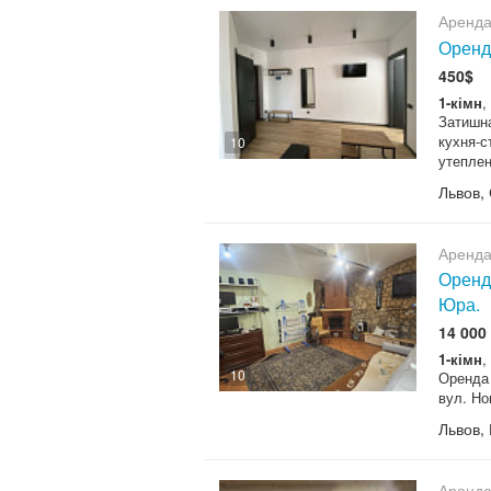
Аренда
Оренда
450$
1-кімн
,
Затишна
кухня-с
10
утеплена
Львов,
Аренда
Оренда
Юра.
14 000 
1-кімн
,
10
Оренда 
вул. Но
Львов,
Аренда