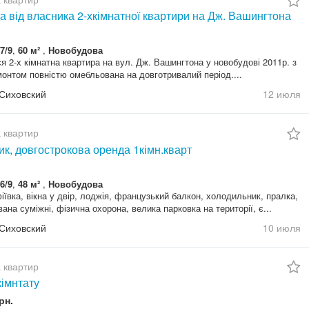
 від власника 2-хкімнатної квартири на Дж. Вашингтона
7/9
,
60 м²
,
Новобудова
я 2-х кімнатна квартира на вул. Дж. Вашингтона у новобудові 2011р. з
онтом повністю омебльована на довготривалий період....
 Сиховский
12 июля
 квартир
к, довгострокова оренда 1кімн.кварт
6/9
,
48 м²
,
Новобудова
ївка, вікна у двір, лоджія, французький балкон, холодильник, пралка,
вана суміжні, фізична охорона, велика парковка на території, є...
 Сиховский
10 июля
 квартир
кімнтату
рн.