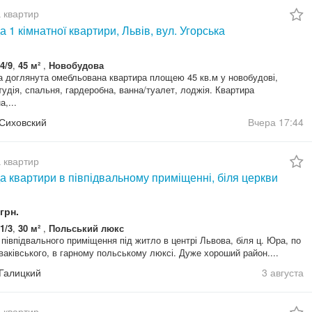
 квартир
 1 кімнатної квартири, Львів, вул. Угорська
4/9
,
45 м²
,
Новобудова
 доглянута омебльована квартира площею 45 кв.м у новобудові,
тудія, спальня, гардеробна, ванна/туалет, лоджія. Квартира
,...
 Сиховский
Вчера
17:44
 квартир
 квартири в півпідвальному приміщенні, біля церкви
грн.
1/3
,
30 м²
,
Польський люкс
півпідвального приміщення під житло в центрі Львова, біля ц. Юра, по
ваківського, в гарному польському люксі. Дуже хороший район....
 Галицкий
3 августа
 квартир