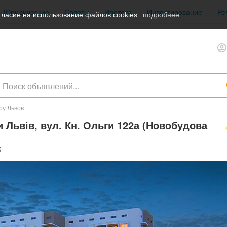
Юридические
Советы
Ипотека
Инвестирование
Ре
ласие на использование файлов cookies.
подробнее
ру Львов
и Львів, вул. Кн. Ольги 122а (Новобудова
0