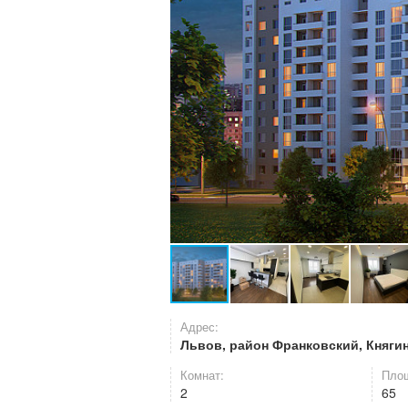
Адрес:
Львов, район Франковский, Княгин
Комнат:
Площ
2
65