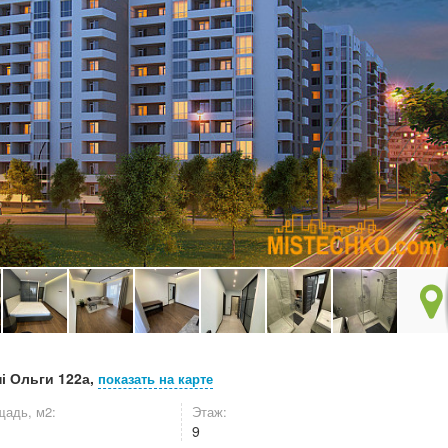
і Ольги 122а,
показать на карте
адь, м2:
Этаж:
9