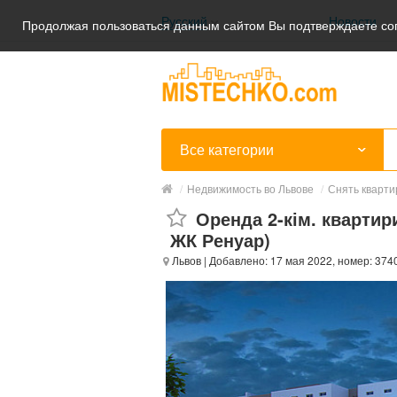
Русский
Новости
Продолжая пользоваться данным сайтом Вы подтверждаете сог
Українська
Русский
Все категории
/
Недвижимость во Львове
/
Снять кварти
Оренда 2-кім. квартир
ЖК Ренуар)
Львов
| Добавлено: 17 мая 2022, номер: 374