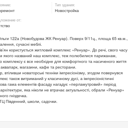
ояние:
Тип здания:
оремонт
Новостройка
ложение от:
нтство
 Ольги 122а (Новобудова ЖК Ренуар). Поверх 9/11ц., площа 65 кв.м.,
алення, сучасні меблі.
’ян користується житловий комплекс «Ренуар». До речі, свого часу
ем якого названий наш комплекс, теж полюбилися парижанам,
о комплексу є все необхідне для комфортного та насиченого життя
 аквапарк, магазини, кафе та ресторани.
 втіливши новаторські техніки імпресіонізму, згодом повернувся
екс також витриманий у класичному дусі, а імпресіоністичні
орова гама елементів фасаду нагадує «перламутровий» період
архітектури, яка ніколи не втрачає актуальності, обрали «Ренуар»
ого гніздечка.
 ТЦ Південний, школи, садочки.