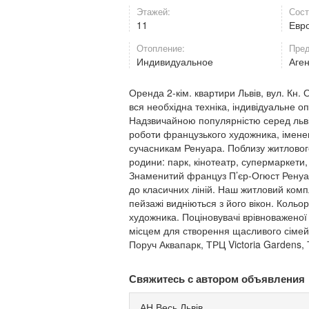
Этажей:
Сост
11
Евр
Отопление:
Пред
Индивидуальное
Аге
Оренда 2-кім. квартири Львів, вул. Кн.
вся необхідна техніка, індивідуальне оп
Надзвичайною популярністю серед львів
роботи французького художника, імен
сучасникам Ренуара. Поблизу житловог
родини: парк, кінотеатр, супермаркети,
Знаменитий француз П’єр-Огюст Ренуар,
до класичних ліній. Наш житловий компл
пейзажі видніються з його вікон. Коль
художника. Поціновувачі врівноваженої 
місцем для створення щасливого сімейн
Поруч Аквапарк, ТРЦ Victoria Gardens,
Свяжитесь с автором объявления
АН Весь Львів