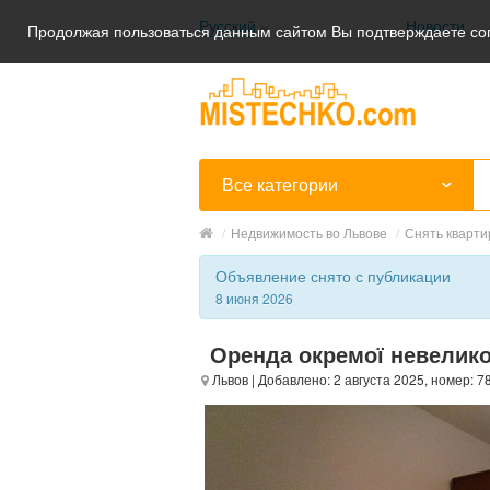
Русский
Новости
Продолжая пользоваться данным сайтом Вы подтверждаете сог
Українська
Русский
Все категории
/
Недвижимость во Львове
/
Снять кварти
Объявление снято с публикации
8 июня 2026
Оренда окремої невеликої
Львов
| Добавлено: 2 августа 2025, номер: 7