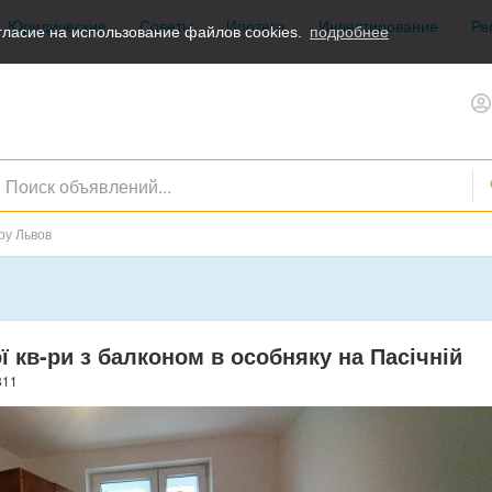
Юридические
Советы
Ипотека
Инвестирование
Ре
ласие на использование файлов cookies.
подробнее
ру Львов
 кв-ри з балконом в особняку на Пасічній
811