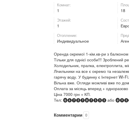
Комнат:
Площ
1
18
Этажей:
Сост
1
Евр
Отопление:
Пред
Индивидуальное
Аге
Оренда окремої 1-кім.кв-ри з балконом 
Тільки для однієї особи!!! Зроблений р
Холодильник, пралка, електроплита, мі
Лічильники на все є окремо та незалеж
гарячу воду. У будинку є Інтернет Wi-Fi
Вільна вже. Огляди можливі вже по дом
Оплата за місяць вперед + одноразово к
Ціна 7000 грн + КП.
Тел: ⓿❻❼❸❼⓿❼❺❸❸ або ⓿
Комментарии
0