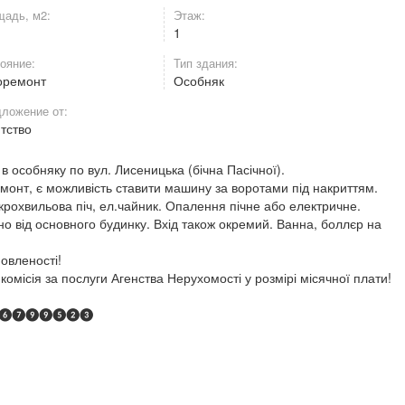
адь, м2:
Этаж:
1
ояние:
Тип здания:
оремонт
Особняк
ложение от:
нтство
в особняку по вул. Лисеницька (бічна Пасічної).
емонт, є можливість ставити машину за воротами під накриттям.
крохвильова піч, ел.чайник. Опалення пічне або електричне.
но від основного будинку. Вхід також окремий. Ванна, боллєр на
.
овленості!
омісія за послуги Агенства Нерухомості у розмірі місячної плати!
❾❺❻❼❾❾❺❷❸