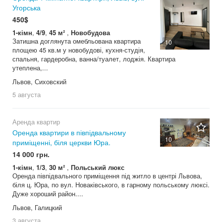
Угорська
450$
1-кімн
,
4/9
,
45 м²
,
Новобудова
Затишна доглянута омебльована квартира
10
площею 45 кв.м у новобудові, кухня-студія,
спальня, гардеробна, ванна/туалет, лоджія. Квартира
утеплена,...
Львов, Сиховский
5 августа
Аренда квартир
Оренда квартири в півпідвальному
10
приміщенні, біля церкви Юра.
14 000 грн.
1-кімн
,
1/3
,
30 м²
,
Польський люкс
Оренда півпідвального приміщення під житло в центрі Львова,
біля ц. Юра, по вул. Новаківського, в гарному польському люксі.
Дуже хороший район....
Львов, Галицкий
3 августа