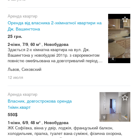
Аренда квартир
Оренда від власника 2-хкімнатної квартири на
Дж. Вашингтона
25 грн.
2-кімн
,
7/9
,
60 м²
,
Новобудова
Здається 2-х кімнатна квартира на вул. Дж.
Вашингтона у новобудові 2011р. з євроремонтом
4
повністю омебльована на довготривалий період....
Львов, Сиховский
12 июля
Аренда квартир
Власник, довгострокова оренда
1кімн.кварт
550$
9
1-кімн
,
6/9
,
48 м²
,
Новобудова
ЖК Софіївка, вікна у двір, лоджія, французький балкон,
холодильник, пралка, туалет вана суміжні, фізична охорона,