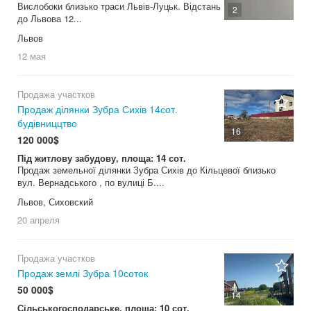
Вислобоки близько траси Львів-Луцьк. Відстань
2
до Львова 12...
Львов
12 мая
Продажа участков
Продаж ділянки Зубра Сихів 14сот.
будівниццтво
16
120 000$
Під житлову забудову, площа: 14 сот.
Продаж земельної ділянки Зубра Сихів до Кільцевої близько
вул. Вернадського , по вулиці Б....
Львов, Сиховский
20 апреля
Продажа участков
Продаж землі Зубра 10соток
50 000$
14
Сільськогосподарське, площа: 10 сот.