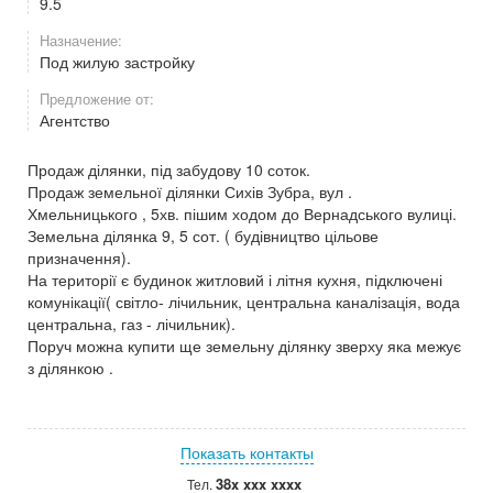
9.5
Назначение:
Под жилую застройку
Предложение от:
Агентство
Продаж ділянки, під забудову 10 соток.
Продаж земельної ділянки Сихів Зубра, вул .
Хмельницького , 5хв. пішим ходом до Вернадського вулиці.
Земельна ділянка 9, 5 сот. ( будівництво цільове
призначення).
На території є будинок житловий і літня кухня, підключені
комунікації( світло- лічильник, центральна каналізація, вода
центральна, газ - лічильник).
Поруч можна купити ще земельну ділянку зверху яка межує
з ділянкою .
Показать контакты
38x xxx xxxx
Тел.