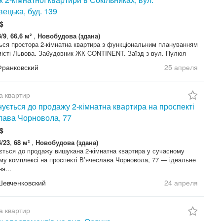
вецька, буд. 139
$
3/9
,
66,6 м²
,
Новобудова (здана)
ься простора 2-кімнатна квартира з функціональним плануванням
місті Львова. Забудовник ЖК CONTINENT. Заїзд з вул. Пулюя
Франковский
25 апреля
а квартир
ується до продажу 2-кімнатна квартира на проспекті
лава Чорновола, 77
$
4/23
,
68 м²
,
Новобудова (здана)
ється до продажу вишукана 2-кімнатна квартира у сучасному
у комплексі на проспекті В’ячеслава Чорновола, 77 — ідеальне
я...
Шевченковский
24 апреля
а квартир