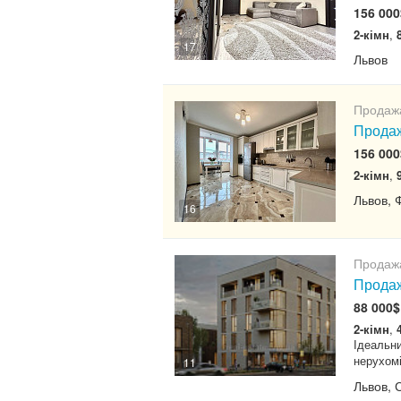
156 000
2-кімн
,
17
Львов
Продаж
Продаж
156 000
2-кімн
,
Львов, 
16
Продаж
Продаж
88 000$
2-кімн
,
Ідеальни
нерухомі
11
Львов, 