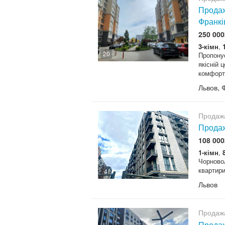
Продаж
Франкі
250 000
3-кімн
,
20
Пропонує
якісній 
комфорт,
Львов, 
Продаж
Продаж
108 000
1-кімн
,
Чорновол
квартири
4
Львов
Продаж
Продаж