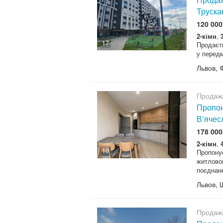
Труска
120 000
2-кімн
,
17
Продаєт
у перед
Львов, 
Продаж
Пропон
В’ячес
178 000
2-кімн
,
10
Пропону
житловом
поєднанн
Львов, 
Продаж