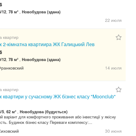
$
8/12
,
78 м²
,
Новобудова (здана)
22 июля
а квартир
 2-кімнатна квартиира ЖК Галицький Лев
$
9/12
,
78 м²
,
Новобудова (здана)
Франковский
14 июля
а квартир
 квартири у сучасному ЖК бізнес класу "Moonclub"
4/5
,
62 м²
,
Новобудова (будується)
й варіант для комфортного проживання або інвестиції у якісну
сть. Будинок бізнес-класу Переваги комплексу:...
Сиховский
30 июня