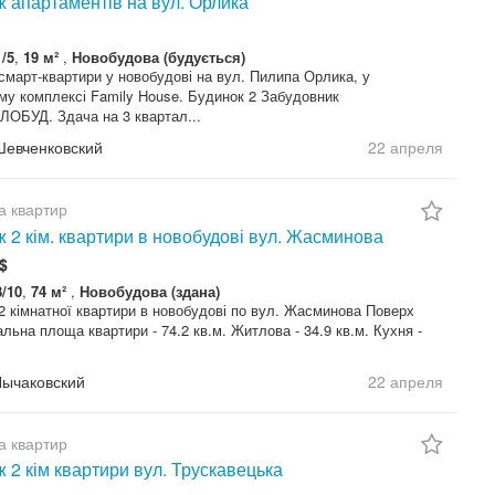
 апартаментів на вул. Орлика
1/5
,
19 м²
,
Новобудова (будується)
март-квартири у новобудові на вул. Пилипа Орлика, у
му комплексі Family House. Будинок 2 Забудовник
ОБУД. Здача на 3 квартал...
Шевченковский
22 апреля
а квартир
 2 кім. квартири в новобудові вул. Жасминова
$
8/10
,
74 м²
,
Новобудова (здана)
 кімнатної квартири в новобудові по вул. Жасминова Поверх
альна площа квартири - 74.2 кв.м. Житлова - 34.9 кв.м. Кухня -
Лычаковский
22 апреля
а квартир
 2 кім квартири вул. Трускавецька