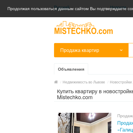
Русский
Новости
Продолжая пользоваться данным сайтом Вы подтверждаете сог
Українська
Русский
Продажа квартир
Объявления
/
Недвижимость во Львове
/
Новостройки 
Купить квартиру в новостройк
Mistechko.com
Продаж
Продаж
«Галиц