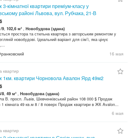
 3-кімнатної квартири преміум-класу у
вському районі Львова, вул. Рубчака, 21-В
$
1/9
,
102,6 м²
,
Новобудова (здана)
ться простора та стильна квартира з авторським ремонтом у
цегляній новобудові. Ідеальний варіант для сім’ї, яка цінує
...
Франковский
16 мая
а квартир
 1км. квартири Чорновола Авалон Ярд 49м2
$
8/8
,
49 м²
,
Новобудова (здана)
а В. просп. Львів, Шевченківський район 108 000 $ Продаж
 1 кімната 49 кв.м 8 / 8 поверх Продаж квартири в ЖК Avalon...
6 мая
а квартир
 2-кімнатної квартири в Сокільниках, вул.