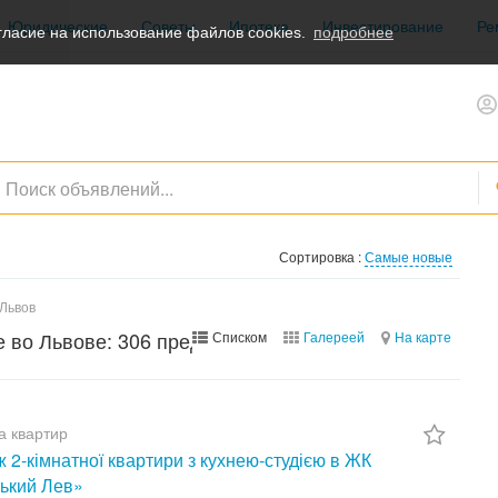
Юридические
Советы
Ипотека
Инвестирование
Ре
ласие на использование файлов cookies.
подробнее
Сортировка :
Самые новые
Львов
е во Львове: 306 предложений на
Списком
Галереей
На карте
а квартир
 2-кімнатної квартири з кухнею-студією в ЖК
ький Лев»