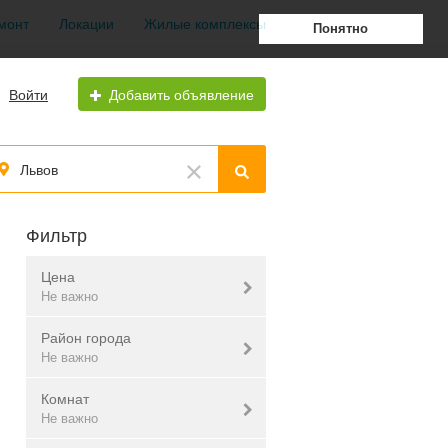
монт
Локации
Жилые комплексы
Понятно
Войти
Добавить объявление
Львов
Фильтр
Цена
Не важно
Район города
грн.
$
евр.
Не важно
Комнат
Галицкий
Не важно
< 20 000 $
Железнодорожный
20 000 ... 30 000 $