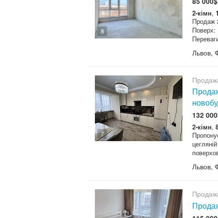
85 000$
2-кімн
,
Продаж 2
Поверх: 
8
Переваги
Львов, 
Продаж
Продаж
новобу
132 000
2-кімн
,
7
Пропонує
цегляній
поверхов
Львов, 
Продаж
Продаж
115 000