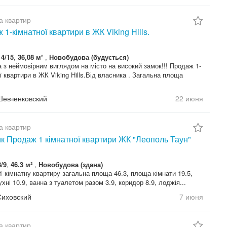
а квартир
1-кімнатної квартири в ЖК Viking Hills.
14/15
,
36,08 м²
,
Новобудова (будується)
 з неймовірним виглядом на місто на високий замок!!! Продаж 1-
ї квартири в ЖК Viking Hills.Від власника . Загальна площа
Шевченковский
22 июня
а квартир
к Продаж 1 кімнатної квартири ЖК "Леополь Таун"
8/9
,
46.3 м²
,
Новобудова (здана)
 кімнатну квартиру загальна площа 46.3, площа кімнати 19.5,
хні 10.9, ванна з туалетом разом 3.9, коридор 8.9, лоджія...
Сиховский
7 июня
а квартир