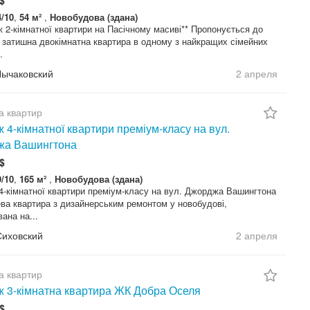
4/10
,
54 м²
,
Новобудова (здана)
 2-кімнатної квартири на Пасічному масиві** Пропонується до
 затишна двокімнатна квартира в одному з найкращих сімейних
.
Лычаковский
2 апреля
а квартир
 4-кімнатної квартири преміум-класу на вул.
жа Вашингтона
$
9/10
,
165 м²
,
Новобудова (здана)
4-кімнатної квартири преміум-класу на вул. Джорджа Вашингтона
ва квартира з дизайнерським ремонтом у новобудові,
ана на...
Сиховский
2 апреля
а квартир
 3-кімнатна квартира ЖК Добра Оселя
$