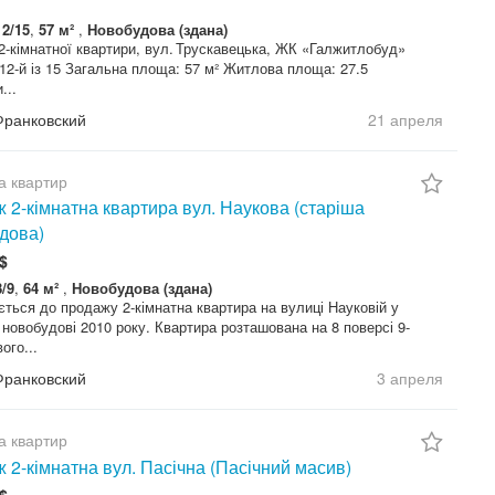
12/15
,
57 м²
,
Новобудова (здана)
-кімнатної квартири, вул. Трускавецька, ЖК «Галжитлобуд»
12-й із 15 Загальна площа: 57 м² Житлова площа: 27.5
...
Франковский
21 апреля
а квартир
 2-кімнатна квартира вул. Наукова (старіша
дова)
$
8/9
,
64 м²
,
Новобудова (здана)
ться до продажу 2-кімнатна квартира на вулиці Науковій у
 новобудові 2010 року. Квартира розташована на 8 поверсі 9-
ого...
Франковский
3 апреля
а квартир
 2-кімнатна вул. Пасічна (Пасічний масив)
$