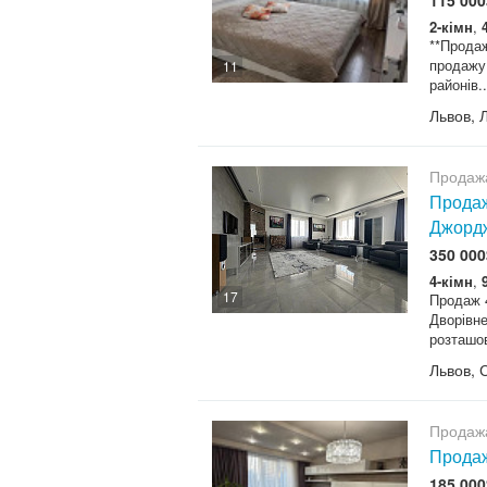
2-кімн
,
**Продаж
продажу
11
районів..
Львов, 
Продаж
Продаж
Джорд
350 000
4-кімн
,
17
Продаж 
Дворівне
розташов
Львов, 
Продаж
Продаж
185 000