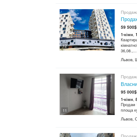
Продаж
Продаж 
59 500$
1-кімн
,
Квартира
кімнатно
12
36,08.,...
Львов, 
Продаж
Власни
95 000$
1-кімн
,
Продам 1
площа ку
11
Львов, 
Продаж