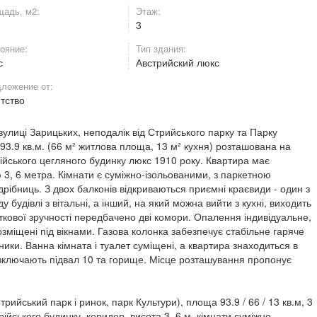
адь, м2:
Этаж:
3
ояние:
Тип здания:
с
Австрийский люкс
ложение от:
нтство
улиці Зарицьких, неподалік від Стрийського парку та Парку
3.9 кв.м. (66 м² житлова площа, 13 м² кухня) розташована на
ійського цегляного будинку люкс 1910 року. Квартира має
 3, 6 метра. Кімнати є суміжно-ізольованими, з паркетною
рібниць. З двох балконів відкриваються приємні краєвиди - один з
будівлі з вітальні, а інший, на який можна вийти з кухні, виходить
даткової зручності передбачено дві комори. Опалення індивідуальне,
озміщені під вікнами. Газова колонка забезпечує стабільне гаряче
ники. Ванна кімната і туалет суміщені, а квартира знаходиться в
 включають підвал 10 та горище. Місце розташування пропонує
трийський парк і ринок, парк Культури), площа 93.9 / 66 / 13 кв.м, 3
ійського будинку, коридор, висота 3, 6 м, кімнати суміжно-