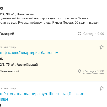
0$
2/4
,
90 м²
,
Польський
унікальної 2-кімнатної квартири в центрі історичного Львова
вання: вул. Руська (поблизу площі Ринок) Площа: 90 кв.м + підвал
 Галицкий
Сегодня
9:00
а квартир
ж фасадної квартири з балконом
0$
2/3
,
75 м²
,
Австрійський
 Лычаковский
Сегодня
9:00
а квартир
ж 2-кімнатна квартира вул. Шевченка (Янівське
вище)
$