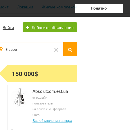
монт
Локации
Жилые комплексы
Понятно
Войти
Добавить объявление
Львов
150 000$
Absolutcom.est.ua
офлайн
пользователь
на сайте с 26 февраля
2025
Все объявления автора