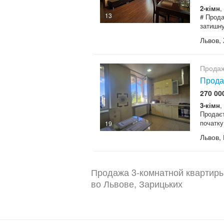
2-кімн
,
13
# Прода
затишну
Львов,
Продаж
Продаж
270 00
3-кімн
,
Продаєт
початку
19
Львов,
Продажа 3-комнатной квартиры 
во Львове, Зарицьких