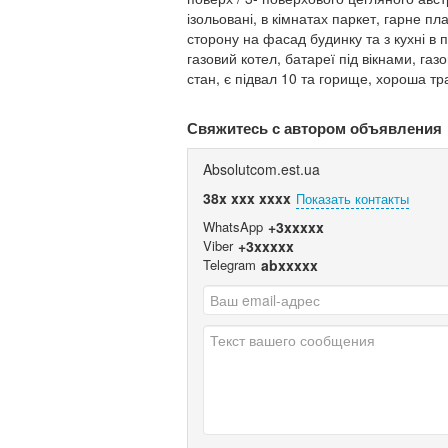
ізольовані, в кімнатах паркет, гарне п
сторону на фасад будинку та з кухні в п
газовий котел, батареї під вікнами, газ
стан, є підвал 10 та горище, хороша тр
Свяжитесь с автором объявления
Absolutcom.est.ua
38x xxx xxxx
Показать контакты
WhatsApp
+3xxxxx
Viber
+3xxxxx
Telegram
abxxxxx