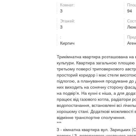
Комнат:
Площ
3
94
Этажей:
Сост
3
Люк
:
Пред
Кирпич
Аге
Трикімнатна квартира розташована на в
культури. Квартира загальною площею 9
третьому поверсі триповерхового австр
просторий коридор і має стели висотою
підлогою, а планування продумане до д
них виходить на сонячну сторону фасаду 
на подвір'я. На кухні є ніша, а для до
працює від газового котла, радіатори р
водопостачання, встановлені всі лічиль
хорошому стані. Додаткові можливості
відмінне транспортне сполучення.
***
3 - кімнатна квартира вул. Зарицьких (С
поверх / 3- поверхового цегляного австр