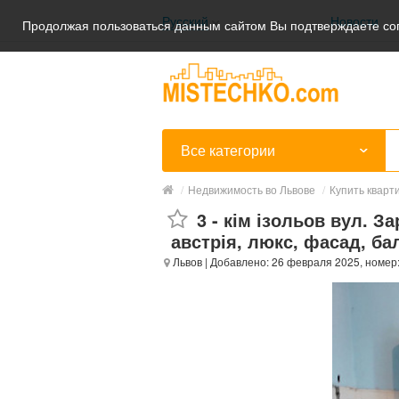
Русский
Новости
Продолжая пользоваться данным сайтом Вы подтверждаете сог
Українська
Русский
Все категории
/
Недвижимость во Львове
/
Купить кварт
3 - кім ізольов вул. З
австрія, люкс, фасад, ба
Львов
| Добавлено: 26 февраля 2025, номер