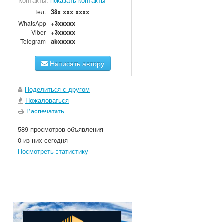
Контакты:
показать контакты
38x xxx xxxx
Тел.
+3xxxxx
WhatsApp
+3xxxxx
Viber
abxxxxx
Telegram
Написать автору
Поделиться с другом
Пожаловаться
Распечатать
589 просмотров объявления
0 из них сегодня
Посмотреть статистику