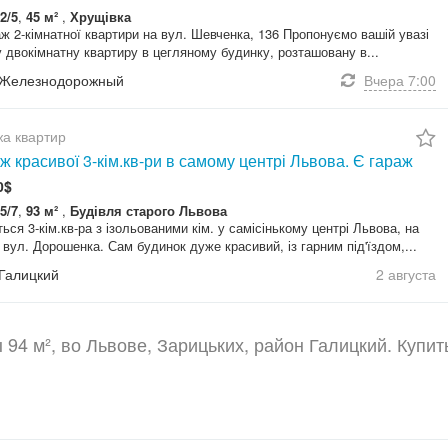
2/5
,
45 м²
,
Хрущівка
ж 2-кімнатної квартири на вул. Шевченка, 136 Пропонуємо вашій увазі
 двокімнатну квартиру в цегляному будинку, розташовану в...
 Железнодорожный
Вчера
7:00
а квартир
 красивої 3-кім.кв-ри в самому центрі Львова. Є гараж
0$
5/7
,
93 м²
,
Будівля старого Львова
ься 3-кім.кв-ра з ізольованими кім. у самісінькому центрі Львова, на
 вул. Дорошенка. Сам будинок дуже красивий, із гарним під'їздом,...
 Галицкий
2 августа
94 м², во Львове, Зарицьких, район Галицкий. Купит