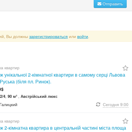
Отправить
рий, Вы должны
зарегистрироваться
или
войти
.
а квартир
 унікальної 2-кімнатної квартири в самому серці Львова
 Руська (біля пл. Ринок).
9$
2/4
,
90 м²
,
Австрійський люкс
 Галицкий
Сегодня
9:00
а квартир
 2-кімнатна квартира в центральній частині міста площа