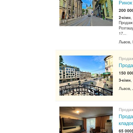
Ринок
200 00
2-кімн
,
17
Продаж 
Розташу
17...
Львов,
Продаж
Прода
150 00
3-кімн
,
Львов,
14
Продаж
Прода
кладо
65 000