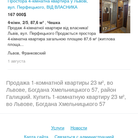
Простора 4-кімнатна квартира у Львові,
вул. Перфецького, ВІД ВЛАСНИКА
167 000$
4-кімн
,
2/5
,
87,6 м²
,
Чешка
Продаж 4-кімнатної квартири від власника!
17
Львів, вул. Перфецького Продається простора
4-кімнатна квартира загальною площею 87,6 м² (житлова
площа...
Львов, Франковский
1 августа
Продажа 1-комнатной квартиры 23 м², во
Львове, Богдана Хмельницького 57, район
Галицкий. Купить 1-комнатную квартиру 23 м²,
во Львове, Богдана Хмельницького 57
Услуги
Новости
Карта сайта
Связаться с администрацией