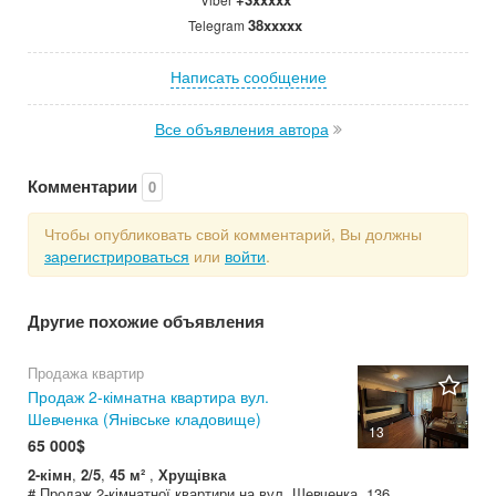
38xxxxx
Telegram
Написать сообщение
Все объявления автора
Комментарии
0
Чтобы опубликовать свой комментарий, Вы должны
зарегистрироваться
или
войти
.
Другие похожие объявления
Продажа квартир
Продаж 2-кімнатна квартира вул.
Шевченка (Янівське кладовище)
13
65 000$
2-кімн
,
2/5
,
45 м²
,
Хрущівка
# Продаж 2-кімнатної квартири на вул. Шевченка, 136