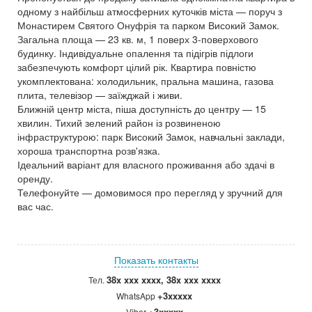
одному з найбільш атмосферних куточків міста — поруч з
Монастирем Святого Онуфрія та парком Високий Замок.
Загальна площа — 23 кв. м, 1 поверх 3-поверхового
будинку. Індивідуальне опалення та підігрів підлоги
забезпечують комфорт цілий рік. Квартира повністю
укомплектована: холодильник, пральна машина, газова
плита, телевізор — заїжджай і живи.
Ближній центр міста, піша доступність до центру — 15
хвилин. Тихий зелений район із розвиненою
інфраструктурою: парк Високий Замок, навчальні заклади,
хороша транспортна розв'язка.
Ідеальний варіант для власного проживання або здачі в
оренду.
Телефонуйте — домовимося про перегляд у зручний для
вас час.
Показать контакты
38x xxx xxxx, 38x xxx xxxx
Тел.
+3xxxxx
WhatsApp
+3xxxxx
Viber