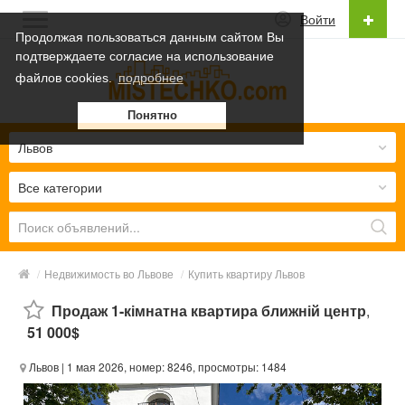
Войти
Продолжая пользоваться данным сайтом Вы
подтверждаете согласие на использование
Русский
файлов cookies.
подробнее
Українська
Понятно
Русский
Львов
Все категории
/
Недвижимость во Львове
/
Купить квартиру Львов
Продаж 1-кімнатна квартира ближній центр
,
51 000$
Львов
| 1 мая 2026, номер: 8246, просмотры: 1484