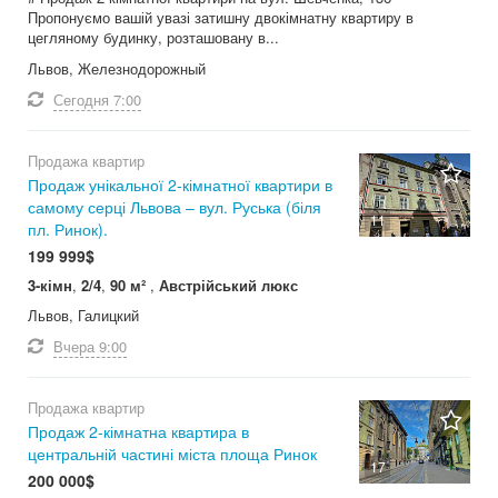
Пропонуємо вашій увазі затишну двокімнатну квартиру в
цегляному будинку, розташовану в...
Львов, Железнодорожный
Сегодня
7:00
Продажа квартир
Продаж унікальної 2-кімнатної квартири в
самому серці Львова – вул. Руська (біля
11
пл. Ринок).
199 999$
3-кімн
,
2/4
,
90 м²
,
Австрійський люкс
Львов, Галицкий
Вчера
9:00
Продажа квартир
Продаж 2-кімнатна квартира в
центральній частині міста площа Ринок
17
200 000$