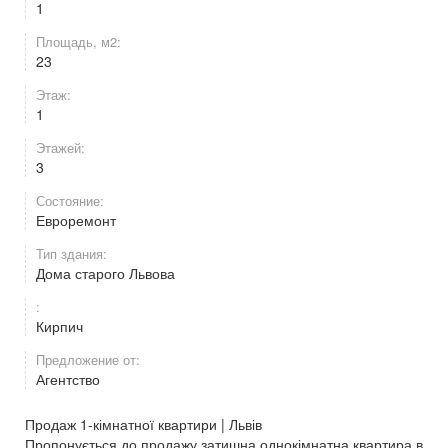
1
Площадь, м2:
23
Этаж:
1
Этажей:
3
Состояние:
Евроремонт
Тип здания:
Дома старого Львова
:
Кирпич
Предложение от:
Агентство
Продаж 1-кімнатної квартири | Львів
Пропонується до продажу затишна однокімнатна квартира в