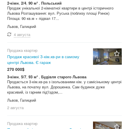
2-кімн
,
2/4
,
90 м²
,
Польський
Продаж унікальної 2-кімнатної квартири в центрі історичного
Львова Розташування: вул. Руська (поблизу площі Ринок)
Площа: 90 кв.м + підвал 17...
Львов, Галицкий
4 августа
Продажа квартир
Продаж красивої 3-кім.кв-ри в самому
19
центрі Львова. Є гараж
270 000$
3-кімн
,
5/7
,
93 м²
,
Будівля старого Львова
Продається 3-кім.кв-ра з ізольованими кім. у самісінькому центрі
Львова, на початку вул. Дорошенка. Сам будинок дуже
красивий, із гарним під'їздом,...
Львов, Галицкий
2 августа
Продажа квартир