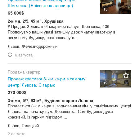
Шевченка (Янівське кладовище)
13
65 000$
2-кімн
,
2/5
,
45 м²
,
Хрущівка
# Продаж 2-кімнатної квартири на вул. Шевченка, 136
Пропонуємо вашій увазі затишну двокімнатну квартиру в
цегляному будинку, розташовану в...
Львов, Железнодорожный
6 августа
Продажа квартир
Продаж красивої 3-кім.кв-ри в самому
19
центрі Львова. Є гараж
270 000$
3-кімн
,
5/7
,
93 м²
,
Будівля старого Львова
Продається 3-кім.кв-ра з ізольованими кім. у самісінькому центрі
Львова, на початку вул. Дорошенка. Сам будинок дуже
красивий, із гарним під'їздом,...
Львов, Галицкий
2 августа