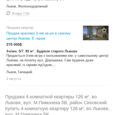
Львов, Железнодорожный
Вчера
7:00
Продажа квартир
Продаж красивої 3-кім.кв-ри в самому
19
центрі Львова. Є гараж
270 000$
3-кімн
,
5/7
,
93 м²
,
Будівля старого Львова
Продається 3-кім.кв-ра з ізольованими кім. у самісінькому центрі
Львова, на початку вул. Дорошенка. Сам будинок дуже
красивий, із гарним під'їздом,...
Львов, Галицкий
2 августа
Продажа 4-комнатной квартиры 126 м², во
Львове, вул. М.Пимонека 5В, район Сиховский.
Купить 4-комнатную квартиру 126 м², во Львове,
вул. М.Пимонека 5В