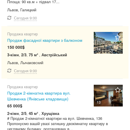
Площа: 90 кв.м + підвал 17...
Львов, Галицкий
Сегодня
9:00
Продажа квартир
Продаж фасадної квартири з балконом
150 000$
14
3-кімн
,
2/3
,
75 м²
,
Австрійський
Львов, Лычаковский
Сегодня
9:00
Продажа квартир
Продаж 2-кімнатна квартира вул.
Шевченка (Янівське кладовище)
13
65 000$
2-кімн
,
2/5
,
45 м²
,
Хрущівка
# Продаж 2-кімнатної квартири на вул. Шевченка, 136
Пропонуємо вашій увазі затишну двокімнатну квартиру в
цегляному будинку, розташовану в...