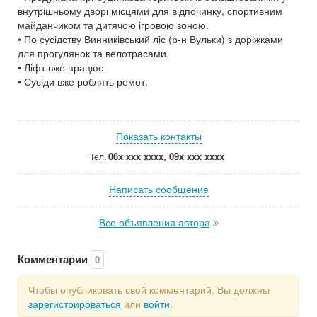
внутрішньому дворі місцями для відпочинку, спортивним
майданчиком та дитячою ігровою зоною.
• По сусідству Винниківський ліс (р-н Вульки) з доріжками
для прогулянок та велотрасами.
• Ліфт вже працює
• Сусіди вже роблять ремот.
Показать контакты
06x xxx xxxx, 09x xxx xxxx
Тел.
Написать сообщение
Все объявления автора
Комментарии
0
Чтобы опубликовать свой комментарий, Вы должны
зарегистрироваться
или
войти
.