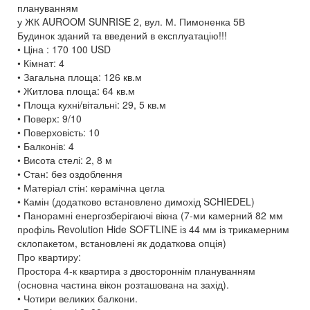
плануванням
у ЖК AUROOM SUNRISE 2, вул. М. Пимоненка 5В
Будинок зданий та введений в експлуатацію!!!
• Ціна : 170 100 USD
• Кімнат: 4
• Загальна площа: 126 кв.м
• Житлова площа: 64 кв.м
• Площа кухні/вітальні: 29, 5 кв.м
• Поверх: 9/10
• Поверховість: 10
• Балконів: 4
• Висота стелі: 2, 8 м
• Стан: без оздоблення
• Матеріал стін: керамічна цегла
• Камін (додатково встановлено димохід SCHIEDEL)
• Панорамні енергозберігаючі вікна (7-ми камерний 82 мм
профіль Revolution Hide SOFTLINE із 44 мм із трикамерним
склопакетом, встановлені як додаткова опція)
Про квартиру:
Простора 4-к квартира з двостороннім плануванням
(основна частина вікон розташована на захід).
• Чотири великих балкони.