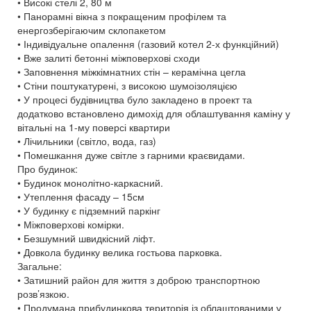
• Високі стелі 2, 80 м
• Панорамні вікна з покращеним профілем та
енергозберігаючим склопакетом
• Індивідуальне опалення (газовий котел 2-х функційний)
• Вже залиті бетонні міжповерхові сходи
• Заповнення міжкімнатних стін – керамічна цегла
• Стіни поштукатурені, з високою шумоізоляцією
• У процесі будівництва було закладено в проект та
додатково встановлено димохід для облаштування каміну у
вітальні на 1-му поверсі квартири
• Лічильники (світло, вода, газ)
• Помешкання дуже світле з гарними краєвидами.
Про будинок:
• Будинок монолітно-каркасний.
• Утеплення фасаду – 15см
• У будинку є підземний паркінг
• Міжповерхові комірки.
• Безшумний швидкісний ліфт.
• Довкола будинку велика гостьова парковка.
Загальне:
• Затишний район для життя з доброю транспортною
розв’язкою.
• Продумана прибудинкова територія із облаштованими у