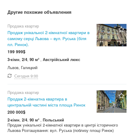
Другие похожие объявления
Продажа квартир
Продаж унікальної 2-кімнатної квартири в
самому серці Львова – вул. Руська (біля
11
пл. Ринок).
199 999$
3-кімн
,
2/4
,
90 м²
,
Австрійський люкс
Львов, Галицкий
Сегодня
9:00
Продажа квартир
Продаж 2-кімнатна квартира в
центральній частині міста площа Ринок
17
200 000$
2-кімн
,
2/4
,
90 м²
,
Польський
Продаж унікальної 2-кімнатної квартири в центрі історичного
Львова Розташування: вул. Руська (поблизу площі Ринок)