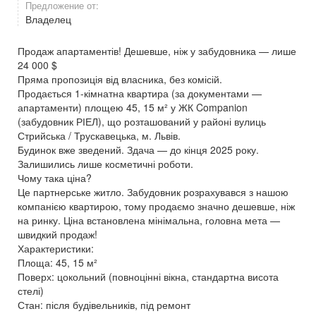
Предложение от:
Владелец
Продаж апартаментів! Дешевше, ніж у забудовника — лише
24 000 $
Пряма пропозиція від власника, без комісій.
Продається 1-кімнатна квартира (за документами —
апартаменти) площею 45, 15 м² у ЖК Companion
(забудовник РІЕЛ), що розташований у районі вулиць
Стрийська / Трускавецька, м. Львів.
Будинок вже зведений. Здача — до кінця 2025 року.
Залишились лише косметичні роботи.
Чому така ціна?
Це партнерське житло. Забудовник розрахувався з нашою
компанією квартирою, тому продаємо значно дешевше, ніж
на ринку. Ціна встановлена мінімальна, головна мета —
швидкий продаж!
Характеристики:
Площа: 45, 15 м²
Поверх: цокольний (повноцінні вікна, стандартна висота
стелі)
Стан: після будівельників, під ремонт