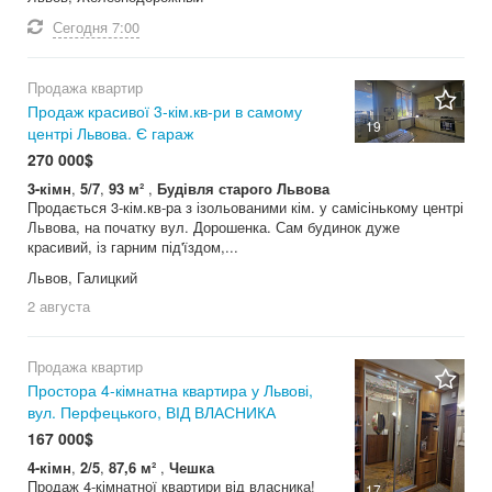
Сегодня
7:00
Продажа квартир
Продаж красивої 3-кім.кв-ри в самому
19
центрі Львова. Є гараж
270 000$
3-кімн
,
5/7
,
93 м²
,
Будівля старого Львова
Продається 3-кім.кв-ра з ізольованими кім. у самісінькому центрі
Львова, на початку вул. Дорошенка. Сам будинок дуже
красивий, із гарним під'їздом,...
Львов, Галицкий
2 августа
Продажа квартир
Простора 4-кімнатна квартира у Львові,
вул. Перфецького, ВІД ВЛАСНИКА
167 000$
4-кімн
,
2/5
,
87,6 м²
,
Чешка
Продаж 4-кімнатної квартири від власника!
17