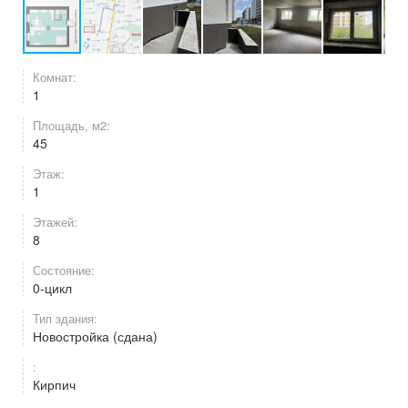
Комнат:
1
Площадь, м2:
45
Этаж:
1
Этажей:
8
Состояние:
0-цикл
Тип здания:
Новостройка (сдана)
:
Кирпич