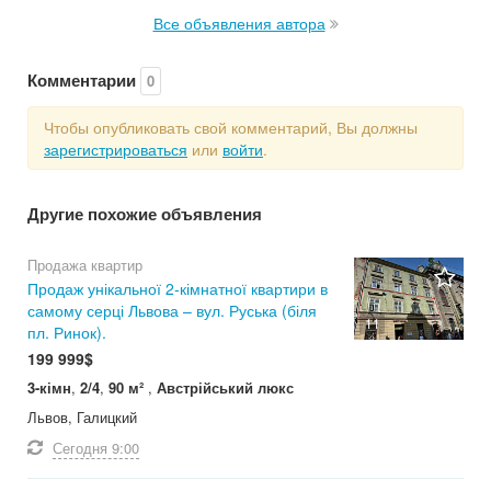
Все объявления автора
Комментарии
0
Чтобы опубликовать свой комментарий, Вы должны
зарегистрироваться
или
войти
.
Другие похожие объявления
Продажа квартир
Продаж унікальної 2-кімнатної квартири в
самому серці Львова – вул. Руська (біля
11
пл. Ринок).
199 999$
3-кімн
,
2/4
,
90 м²
,
Австрійський люкс
Львов, Галицкий
Сегодня
9:00