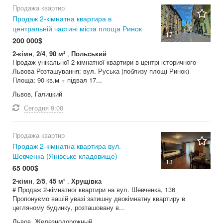
Продажа квартир
Продаж 2-кімнатна квартира в
центральній частині міста площа Ринок
17
200 000$
2-кімн
,
2/4
,
90 м²
,
Польський
Продаж унікальної 2-кімнатної квартири в центрі історичного
Львова Розташування: вул. Руська (поблизу площі Ринок)
Площа: 90 кв.м + підвал 17...
Львов, Галицкий
Сегодня
9:00
Продажа квартир
Продаж 2-кімнатна квартира вул.
Шевченка (Янівське кладовище)
13
65 000$
2-кімн
,
2/5
,
45 м²
,
Хрущівка
# Продаж 2-кімнатної квартири на вул. Шевченка, 136
Пропонуємо вашій увазі затишну двокімнатну квартиру в
цегляному будинку, розташовану в...
Львов, Железнодорожный