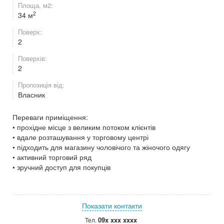
Площа, м2:
2
34 м
Поверх:
2
Поверхів:
2
Пропозиція від:
Власник
Переваги приміщення:
• прохідне місце з великим потоком клієнтів
• вдале розташування у торговому центрі
• підходить для магазину чоловічого та жіночого одягу
• активний торговий ряд
• зручний доступ для покупців
Показати контакти
09x xxx xxxx
Тел.