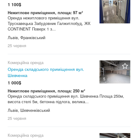
1 100$
Нежитлове приміщення, площа: 97 м²
Оренда нежитлового приміщення вул.
8
Трускавецька Забудовник Галжитлобуд, ЖК
CONTINENT Поверх 1 з...
Львів, Франківський
25 червня
Комерційна оренда
Оренда складського приміщення вул.
Шевченка
5
1 000$
Нежитлове приміщення, площа: 250 м²
Оренда складського приміщення вул. Шевченка Площа 250м,
висота стелі 5м, бетонна підлога, велика...
Львів, Шевченківський
25 червня
Комерційна оренда