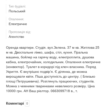
Тип будівлі:
Польський
Опалення:
Електричне
Пропозиція від:
Агентство
Оренда квартири. Студія. вул.Зелена. 37 м кв. Житлова 25
м кв. Двоспальне ліжко, шафа, стіл, кухня. Пральна
машина, бойлер на гарячу воду, електроплита, душова
кабіна, електрочайник, холодильник. Опалення електричне
(конвектор). Туалет в коридорі під ключ власника. Поряд
Укриття. Є внутрішнє подвірʼя. Є ділянка, де можна
вирощувати квіти. Піша доступність до центру. ( Близько
площі Петрушевича). Розглянуть працюючих, студентів.
Можна з чемними тваринками невеликого розміру. Ціна
10000 грн. АН Ваш ріелтор. 0663099718 в., т.
Коментарі
0