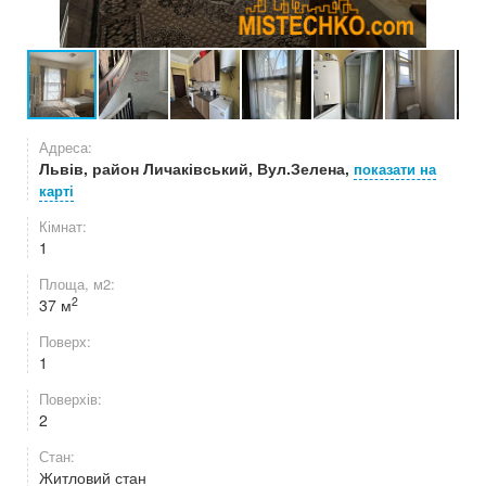
Адреса:
Львів, район Личаківський, Вул.Зелена,
показати на
карті
Кімнат:
1
Площа, м2:
2
37 м
Поверх:
1
Поверхів:
2
Стан:
Житловий стан