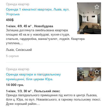
Оренда квартир
Оренда 1 кімнатної квартири, Львів, вул.
Угорська
450$
1-кімн
,
4/9
,
45 м²
,
Новобудова
Затишна доглянута омебльована квартира
10
площею 45 кв.м у новобудові, кухня-студія,
спальня, гардеробна, ванна/туалет, лоджія. Квартира
утеплена,...
Львів, Сихівський
5 серпня
Оренда квартир
Оренда квартири в півпідвальному
10
приміщенні, біля церкви Юра.
14 000 грн.
1-кімн
,
1/3
,
30 м²
,
Польський люкс
Оренда півпідвального приміщення під житло в центрі Львова,
біля ц. Юра, по вул. Новаківського, в гарному польському люксі.
Дуже хороший район....