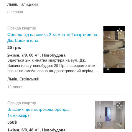
Львів, Галицький
3 серпня
Оренда квартир
Оренда від власника 2-хкімнатної квартири на
Дж. Вашингтона
25 грн.
2-кімн
,
7/9
,
60 м²
,
Новобудова
Здається 2-х кімнатна квартира на вул. Дж.
Вашингтона у новобудові 2011р. з євроремонтом
4
повністю омебльована на довготривалий період....
Львів, Сихівський
12 липня
Оренда квартир
Власник, довгострокова оренда
1кімн.кварт
550$
9
1-кімн
,
6/9
,
48 м²
,
Новобудова