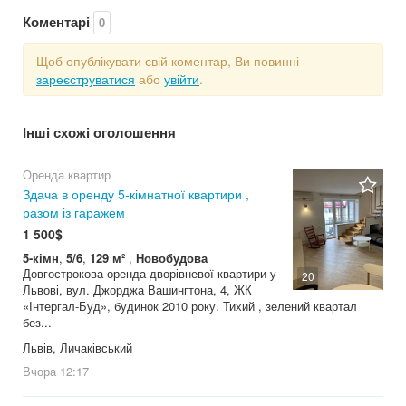
Коментарі
0
Щоб опублікувати свій коментар, Ви повинні
зареєструватися
або
увійти
.
Інші схожі оголошення
Оренда квартир
Здача в оренду 5-кімнатної квартири ,
разом із гаражем
1 500$
5-кімн
,
5/6
,
129 м²
,
Новобудова
Довгострокова оренда дворівневої квартири у
20
Львові, вул. Джорджа Вашингтона, 4, ЖК
«Інтергал-Буд», будинок 2010 року. Тихий , зелений квартал
без...
Львів, Личаківський
Вчора
12:17