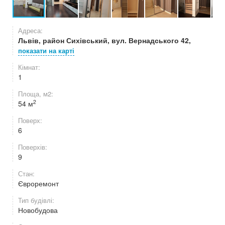
Адреса:
Львів, район Сихівський, вул. Вернадського 42,
показати на карті
Кімнат:
1
Площа, м2:
2
54 м
Поверх:
6
Поверхів:
9
Стан:
Євроремонт
Тип будівлі:
Новобудова