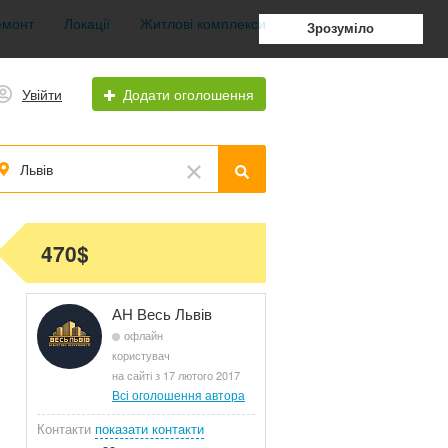
емонт
Локації
Житлові комплекси
Зрозуміло
Увійти
Додати оголошення
Львів
470$
АН Весь Львів
офлайн
користувач
на сайті з 17 лютого 2017
Всі оголошення автора
Контакти
показати контакти