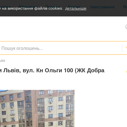
овини
Юридичні
Поради
Іпотека
Інвестування
Р
 на використання файлів cookies.
детальніше
вів
и Львів, вул. Кн Ольги 100 (ЖК Добра