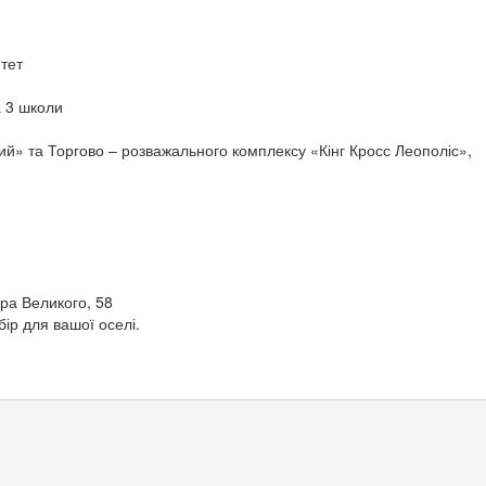
итет
а 3 школи
ий» та Торгово – розважального комплексу «Кінг Кросс Леополіс»,
ра Великого, 58
р для вашої оселі.