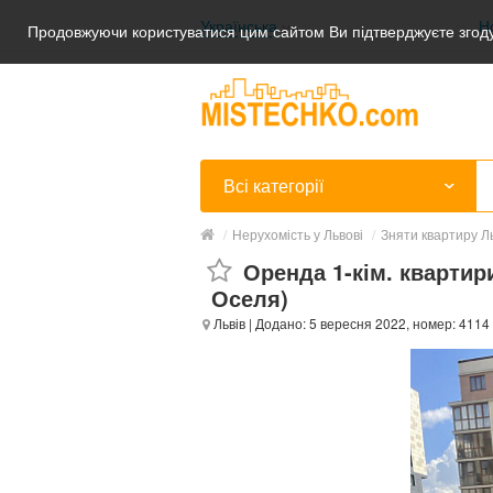
Українська
Н
Продовжуючи користуватися цим сайтом Ви підтверджуєте згоду
Українська
Русский
Всі категорії
/
Нерухомість у Львові
/
Зняти квартиру Ль
Оренда 1-кім. квартир
Оселя)
Львів
| Додано: 5 вересня 2022, номер: 4114