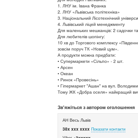
1. ЛНУ ім. Івана Франка
2. ЛНУ «Львівська політехніка»
3. Національний Лісотехнічний універс
4. Львівський ліцей менеджменту
Для маленьких мешканців: 2 садочки т
Для любителів шопінгу:
10 хв до Торгового комплексу «Південн
зовсім поруч ТК «Новий цум».
А продукти можна придбати:
• Супермаркети «Сільпо» - 2 шт.
• Арсен
• Океан
• Ринок «Провесінь»
• Гіпермаркет "Ашан" на вул. Володими
Тому ЖК «Добра оселя» найкращий вибі
Зв'яжіться з автором оголошення
АН Весь Львів
38x xxx xxxx
Показати контакти
Viber
+3xxxxx