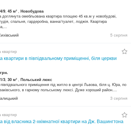
4/9
,
45 м²
,
Новобудова
 доглянута омебльована квартира площею 45 кв.м у новобудові,
тудія, спальня, гардеробна, ванна/туалет, лоджія. Квартира
,...
Сихівський
5 серпня
 квартир
 квартири в півпідвальному приміщенні, біля церкви
грн.
1/3
,
30 м²
,
Польський люкс
півпідвального приміщення під житло в центрі Львова, біля ц. Юра, по
ваківського, в гарному польському люксі. Дуже хороший район....
Галицький
3 серпня
 квартир
 від власника 2-хкімнатної квартири на Дж. Вашингтона