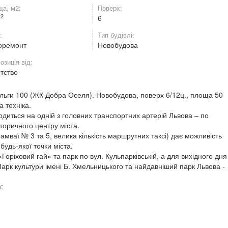
а, м2:
Поверх:
2
м
6
:
Тип будівлі:
оремонт
Новобудова
озиція від:
нтство
 Ольги 100 (ЖК Добра Оселя). Новобудова, поверх 6/12ц., площа 50
а техніка.
диться на одній з головних транспортних артерій Львова – по
сторичного центру міста.
мваї № 3 та 5, велика кількість маршрутних таксі) дає можливість
удь-якої точки міста.
Горіховий гай» та парк по вул. Кульпарківській, а для вихідного дня
 Парк культури імені Б. Хмельницького та найдавніший парк Львова -
: