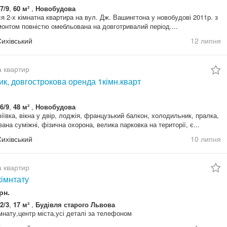
7/9
,
60 м²
,
Новобудова
я 2-х кімнатна квартира на вул. Дж. Вашингтона у новобудові 2011р. з
онтом повністю омебльована на довготривалий період....
Сихівський
12 липня
 квартир
к, довгострокова оренда 1кімн.кварт
6/9
,
48 м²
,
Новобудова
ївка, вікна у двір, лоджія, французький балкон, холодильник, пралка,
вана суміжні, фізична охорона, велика парковка на території, є...
Сихівський
10 липня
 квартир
кімнтату
рн.
2/3
,
17 м²
,
Будівля старого Львова
мнату,центр міста,усі деталі за телефоном