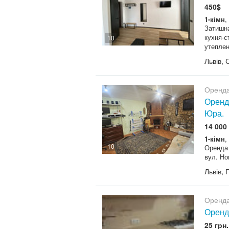
450$
1-кімн
,
Затишна
кухня-с
10
утеплена
Львів, 
Оренда
Оренда
Юра.
14 000 
1-кімн
,
10
Оренда 
вул. Но
Львів, 
Оренда
Оренда
25 грн.