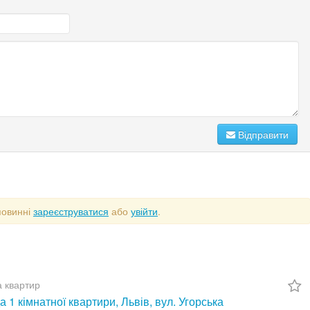
Відправити
повинні
зареєструватися
або
увійти
.
 квартир
 1 кімнатної квартири, Львів, вул. Угорська