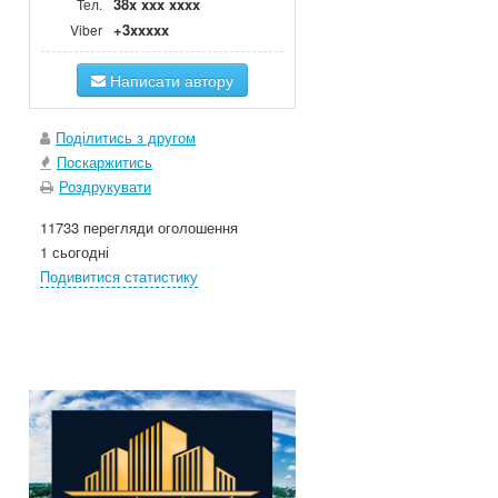
38x xxx xxxx
Тел.
+3xxxxx
Viber
Написати автору
Поділитись з другом
Поскаржитись
Роздрукувати
11733 перегляди оголошення
1 сьогодні
Подивитися статистику