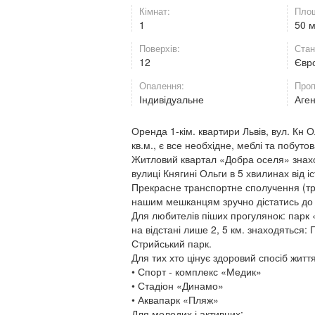
Кімнат:
Площ
1
50 
Поверхів:
Стан
12
Євр
Опалення:
Проп
Індивідуальне
Аге
Оренда 1-кім. квартири Львів, вул. Кн
кв.м., є все необхідне, меблі та побутов
Житловий квартал «Добра оселя» знахо
вулиці Княгині Ольги в 5 хвилинах від і
Прекрасне транспортне сполучення (тра
нашим мешканцям зручно дістатись до б
Для любителів піших прогулянок: парк «
на відстані лише 2, 5 км. знаходяться:
Стрийський парк.
Для тих хто цінує здоровий спосіб життя
• Спорт - комплекс «Медик»
• Стадіон «Динамо»
• Аквапарк «Пляж»
Для молодих і активних: