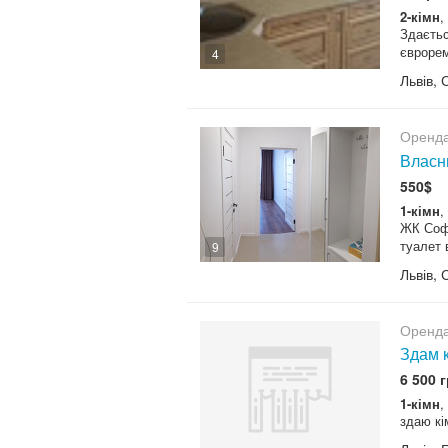
2-кімн
,
Здаєтьс
єврорем
4
Львів, 
Оренда
Власни
550$
1-кімн
,
ЖК Софі
туалет 
9
Львів, 
Оренда
Здам 
6 500 г
1-кімн
,
здаю кі