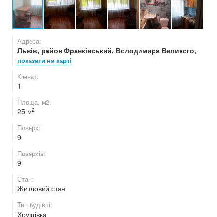
Адреса:
Львів, район Франківський, Володимира Великого,
показати на карті
Кімнат:
1
Площа, м2:
2
25 м
Поверх:
9
Поверхів:
9
Стан:
Житловий стан
Тип будівлі:
Хрущівка