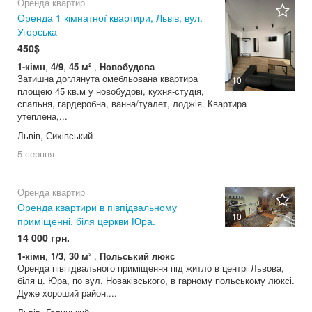
Оренда квартир
Оренда 1 кімнатної квартири, Львів, вул.
Угорська
450$
1-кімн
,
4/9
,
45 м²
,
Новобудова
Затишна доглянута омебльована квартира
10
площею 45 кв.м у новобудові, кухня-студія,
спальня, гардеробна, ванна/туалет, лоджія. Квартира
утеплена,...
Львів, Сихівський
5 серпня
Оренда квартир
Оренда квартири в півпідвальному
10
приміщенні, біля церкви Юра.
14 000 грн.
1-кімн
,
1/3
,
30 м²
,
Польський люкс
Оренда півпідвального приміщення під житло в центрі Львова,
біля ц. Юра, по вул. Новаківського, в гарному польському люксі.
Дуже хороший район....