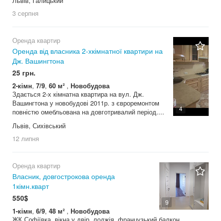
Львів, Галицький
3 серпня
Оренда квартир
Оренда від власника 2-хкімнатної квартири на
Дж. Вашингтона
25 грн.
2-кімн
,
7/9
,
60 м²
,
Новобудова
Здається 2-х кімнатна квартира на вул. Дж.
Вашингтона у новобудові 2011р. з євроремонтом
4
повністю омебльована на довготривалий період....
Львів, Сихівський
12 липня
Оренда квартир
Власник, довгострокова оренда
1кімн.кварт
550$
9
1-кімн
,
6/9
,
48 м²
,
Новобудова
ЖК Софіївка, вікна у двір, лоджія, французький балкон,