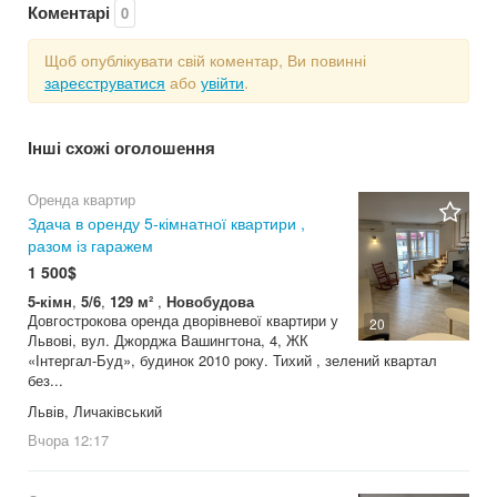
Коментарі
0
Щоб опублікувати свій коментар, Ви повинні
зареєструватися
або
увійти
.
Інші схожі оголошення
Оренда квартир
Здача в оренду 5-кімнатної квартири ,
разом із гаражем
1 500$
5-кімн
,
5/6
,
129 м²
,
Новобудова
Довгострокова оренда дворівневої квартири у
20
Львові, вул. Джорджа Вашингтона, 4, ЖК
«Інтергал-Буд», будинок 2010 року. Тихий , зелений квартал
без...
Львів, Личаківський
Вчора
12:17