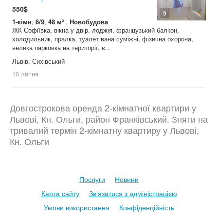
550$
9
1-кімн
,
6/9
,
48 м²
,
Новобудова
ЖК Софіївка, вікна у двір, лоджія, французький балкон,
холодильник, пралка, туалет вана суміжні, фізична охорона,
велика парковка на території, є...
Львів, Сихівський
10 липня
Довгострокова оренда 2-кімнатної квартири у
Львові, Кн. Ольги, район Франківський. Зняти на
тривалий термін 2-кімнатну квартиру у Львові,
Кн. Ольги
Послуги
Новини
Карта сайту
Зв'язатися з адміністрацією
Умови використання
Конфіденційність