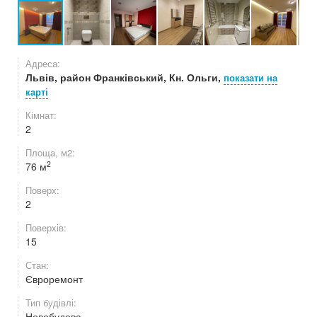
Адреса:
Львів, район Франківський, Кн. Ольги,
показати на
карті
Кімнат:
2
Площа, м2:
2
76 м
Поверх:
2
Поверхів:
15
Стан:
Євроремонт
Тип будівлі:
Новобудова