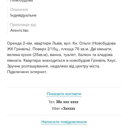
Опалення:
Індивідуальне
Пропозиція від:
Агентство
Оренда 2-кім. квартири Львів, вул. Кн. Ольги (Новобудова
ЖК Грінвіль). Поверх 2/15ц., площа 76 кв.м. Дві кімнати,
велика кухня (25кв.м), ванна, туалет, балкон та кладова
кімната. Квартира знаходиться в новобудові Грінвіль Хаус.
Зручне розташування, недалеко від центру міста.
Підключено інтернет.
Показати контакти
38x xxx xxxx
Тел.
+3xxxxx
Viber
Написати повідомлення