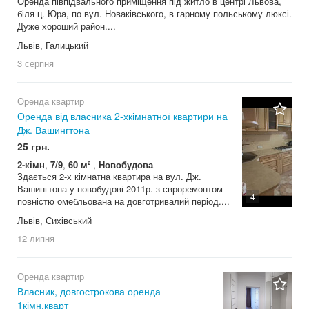
Оренда півпідвального приміщення під житло в центрі Львова,
біля ц. Юра, по вул. Новаківського, в гарному польському люксі.
Дуже хороший район....
Львів, Галицький
3 серпня
Оренда квартир
Оренда від власника 2-хкімнатної квартири на
Дж. Вашингтона
25 грн.
2-кімн
,
7/9
,
60 м²
,
Новобудова
Здається 2-х кімнатна квартира на вул. Дж.
Вашингтона у новобудові 2011р. з євроремонтом
4
повністю омебльована на довготривалий період....
Львів, Сихівський
12 липня
Оренда квартир
Власник, довгострокова оренда
1кімн.кварт