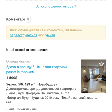
Всі оголошення автора
Коментарі
0
Щоб опублікувати свій коментар, Ви повинні
зареєструватися
або
увійти
.
Інші схожі оголошення
Оренда квартир
Здача в оренду 5-кімнатної квартири ,
разом із гаражем
1 500$
5-кімн
,
5/6
,
129 м²
,
Новобудова
Довгострокова оренда дворівневої квартири у
20
Львові, вул. Джорджа Вашингтона, 4, ЖК
«Інтергал-Буд», будинок 2010 року. Тихий , зелений квартал
без...
Львів, Личаківський