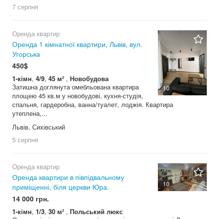
7 серпня
Оренда квартир
Оренда 1 кімнатної квартири, Львів, вул.
Угорська
450$
1-кімн
,
4/9
,
45 м²
,
Новобудова
Затишна доглянута омебльована квартира
10
площею 45 кв.м у новобудові, кухня-студія,
спальня, гардеробна, ванна/туалет, лоджія. Квартира
утеплена,...
Львів, Сихівський
5 серпня
Оренда квартир
Оренда квартири в півпідвальному
10
приміщенні, біля церкви Юра.
14 000 грн.
1-кімн
,
1/3
,
30 м²
,
Польський люкс