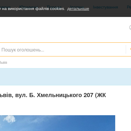
овини
Юридичні
Поради
Іпотека
Інвестування
Р
 на використання файлів cookies.
детальніше
ьвів
ьвів, вул. Б. Хмельницького 207 (ЖК