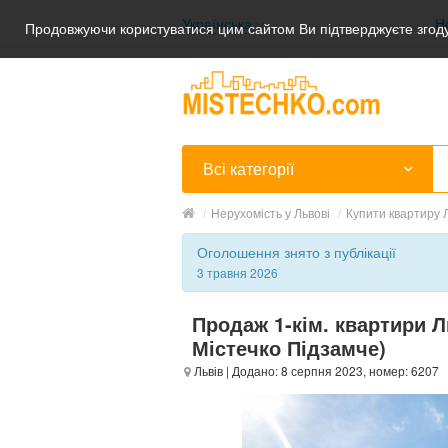
Українська
Н
Продовжуючи користуватися цим сайтом Ви підтверджуєте згоду
Українська
Русский
Всі категорії
/
Нерухомість у Львові
/
Купити квартиру Л
Оголошення знято з публікації
3 травня 2026
Продаж 1-кім. квартири Л
Містечко Підзамче)
Львів
| Додано: 8 серпня 2023, номер: 6207