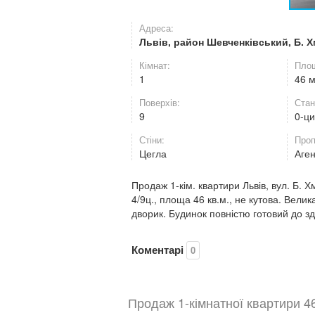
Адреса:
Львів, район Шевченківський, Б. 
Кімнат:
Площ
1
46 
Поверхів:
Стан
9
0-ц
Стіни:
Проп
Цегла
Аге
Продаж 1-кім. квартири Львів, вул. Б.
4/9ц., площа 46 кв.м., не кутова. Велик
дворик. Будинок повністю готовий до зд
Коментарі
0
Продаж 1-кімнатної квартири 46