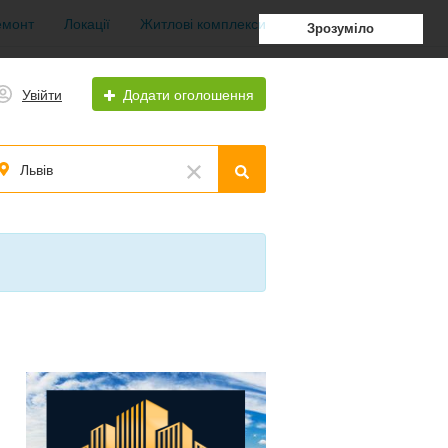
емонт
Локації
Житлові комплекси
Зрозуміло
Увійти
Додати оголошення
Львів