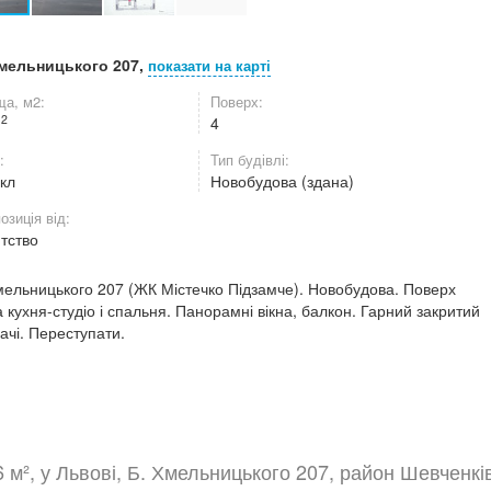
Хмельницького 207,
показати на карті
а, м2:
Поверх:
2
м
4
:
Тип будівлі:
икл
Новобудова (здана)
озиція від:
нтство
 Хмельницького 207 (ЖК Містечко Підзамче). Новобудова. Поверх
а кухня-студіо і спальня. Панорамні вікна, балкон. Гарний закритий
ачі. Переступати.
 м², у Львові, Б. Хмельницького 207, район Шевченкі