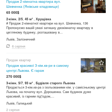
Продаж 2-кімнатна квартира вул.
Шевченка (Янівське кладовище)
13
65 000$
2-кімн
,
2/5
,
45 м²
,
Хрущівка
# Продаж 2-кімнатної квартири на вул. Шевченка, 136
Пропонуємо вашій увазі затишну двокімнатну квартиру в
цегляному будинку, розташовану в...
Львів, Залізничний
6 серпня
Продаж квартир
Продаж красивої 3-кім.кв-ри в самому
19
центрі Львова. Є гараж
270 000$
3-кімн
,
5/7
,
93 м²
,
Будівля старого Львова
Продається 3-кім.кв-ра з ізольованими кім. у самісінькому центрі
Львова, на початку вул. Дорошенка. Сам будинок дуже
красивий, із гарним під'їздом,...
Львів, Галицький
2 серпня