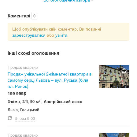
Коментарі
0
Щоб опублікувати свій коментар, Ви повинні
зареєструватися
або
увійти
.
Інші схожі оголошення
Продаж квартир
Продаж унікальної 2-кімнатної квартири в
самому серці Львова – вул. Руська (біля
11
пл. Ринок).
199 999$
3-кімн
,
2/4
,
90 м²
,
Австрійський люкс
Львів, Галицький
Вчора
9:00
Продаж квартир