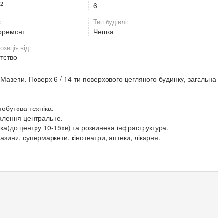
2
м
6
:
Тип будівлі:
оремонт
Чешка
озиція від:
нтство
Мазепи. Поверх 6 / 14-ти поверхового цегляного будинку, загальна
побутова техніка.
палення центральне.
зка(до центру 10-15хв) та розвинена інфраструктура.
газини, супермаркети, кінотеатри, аптеки, лікарня.