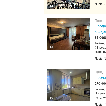
Львів, 
14
Продаж
Прода
кладо
65 000
2-кімн
,
13
# Прода
затишну
Львів, 
Продаж
Продаж
270 00
3-кімн
,
Продаєт
початку
19
Львів, 