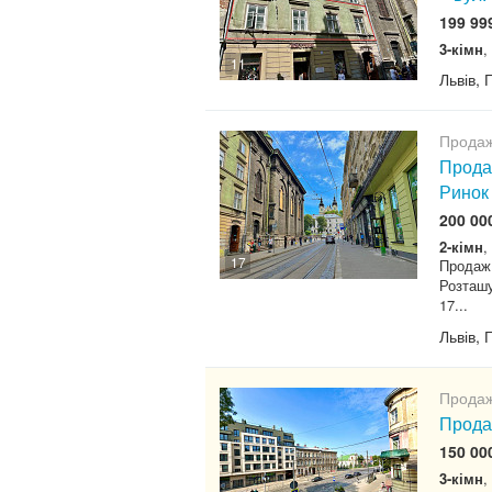
199 99
3-кімн
,
11
Львів, 
Продаж
Продаж
Ринок
200 00
2-кімн
,
17
Продаж 
Розташу
17...
Львів, 
Продаж
Прода
150 00
3-кімн
,