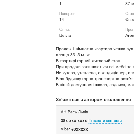
1
37 
Поверхів:
Стан
14
Євр
Стіни:
Проп
Цегла
Аге
Продаж 1-кімнатна квартира чешка вул 
площа 36. 5 м. кв
В квартирі гарний житловий стан.
При продажі залишаються всі меблі та 
Не кутова, утеплена, є кондиціонер, о
Біля будинку гарна транспортна розв'я
В пішій доступності школа, садочок, ма
Зв'яжіться з автором оголошення
АН Весь Львів
38x xxx xxxx
Показати контакти
Viber
+3xxxxx