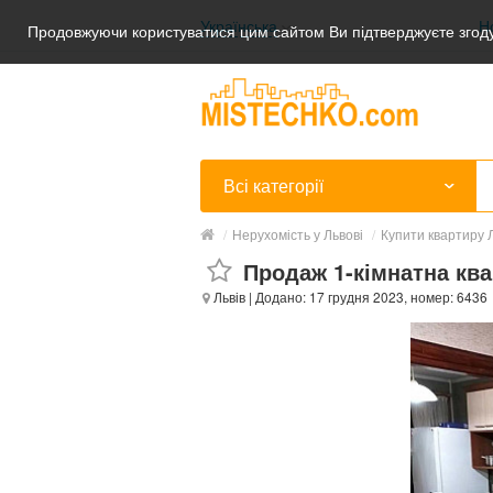
Українська
Н
Продовжуючи користуватися цим сайтом Ви підтверджуєте згоду
Українська
Русский
Всі категорії
/
Нерухомість у Львові
/
Купити квартиру Л
Продаж 1-кімнатна ква
Львів
| Додано: 17 грудня 2023, номер: 6436