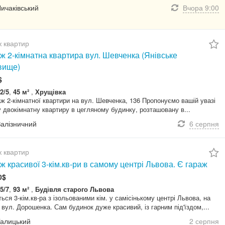
Личаківський
Вчора
9:00
 квартир
ж 2-кімнатна квартира вул. Шевченка (Янівське
вище)
$
2/5
,
45 м²
,
Хрущівка
ж 2-кімнатної квартири на вул. Шевченка, 136 Пропонуємо вашій увазі
 двокімнатну квартиру в цегляному будинку, розташовану в...
Залізничний
6 серпня
 квартир
 красивої 3-кім.кв-ри в самому центрі Львова. Є гараж
0$
5/7
,
93 м²
,
Будівля старого Львова
ься 3-кім.кв-ра з ізольованими кім. у самісінькому центрі Львова, на
 вул. Дорошенка. Сам будинок дуже красивий, із гарним під'їздом,...
Галицький
2 серпня