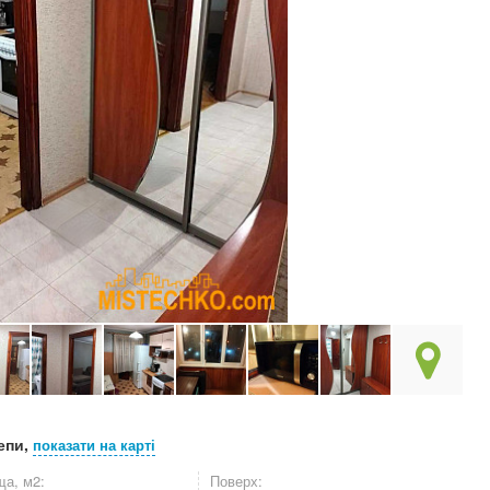
епи,
показати на карті
а, м2:
Поверх: