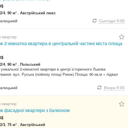
9$
2/4
,
90 м²
,
Австрійський люкс
Галицький
Сьогодні
9:00
 квартир
 2-кімнатна квартира в центральній частині міста площа
0$
2/4
,
90 м²
,
Польський
унікальної 2-кімнатної квартири в центрі історичного Львова
вання: вул. Руська (поблизу площі Ринок) Площа: 90 кв.м + підвал
Галицький
Вчора
9:00
 квартир
ж фасадної квартири з балконом
0$
2/3
,
75 м²
,
Австрійський