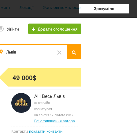
емонт
Локації
Житлові комплекси
Зрозуміло
Увійти
Додати оголошення
Львів
49 000$
АН Весь Львів
офлайн
користувач
на сайті з 17 лютого 2017
Всі оголошення автора
Контакти
показати контакти