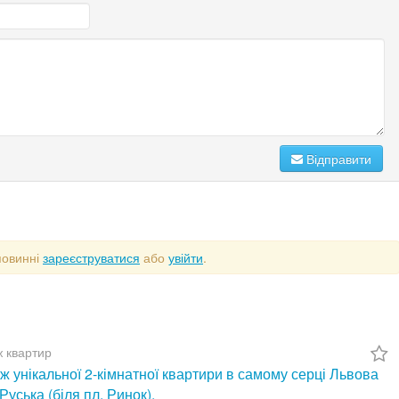
Відправити
повинні
зареєструватися
або
увійти
.
 квартир
 унікальної 2-кімнатної квартири в самому серці Львова
 Руська (біля пл. Ринок).