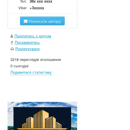
38x xxx xxxx
Тел.
+3xxxxx
Viber
Написати автору
Поділитись з другом
Поскаржитись
Роздрукувати
3218 переглядів оголошення
0 сьогодні
Подивитися статистику