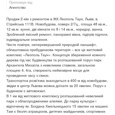
Пропозиція від:
Агентство
Продаж 2-кім з ремонтом в ЖК Леополь Таун, Львів, в.
Стрийська 111В. Новобудова, поверх 2/7ц., площа 48 кв.м.,
12 кв.м. кухня, дві кімнати по 8 і 14 кв.м., коридор, ванна.
Зроблений якісний ремонт, панорамні вікна, підігрів підлоги,
індивідуальне опалення.
Чисте повітря, неперевершений природній ланшафт,
облаштована прибудинкова територія – все це житловий
комплекс «Леополь Таун». Концепція збереження кожного
дерева під час будівництва та розташований поруч парк
Архангела Михаїла з невеликим ставком, загальною
площею 4, 4га, створюють неймовірне місце для
проведення часу з сімєю.
Транспортна розв'язка знаходиться в 400 м від новобудови,
звідки в центр Львова можна доїхати за 20 хвилин. Поруч з
будинком є ​​автовокзал.
В 1 км від житлового комплексу розташований невеликий
парк з облагородженими алеями. До парку культури і
відпочинку ім. Богдана Хмельницького 15 хвилин на машині.
Там є безліч атракціонів, дитячих майданчиків, спортивних