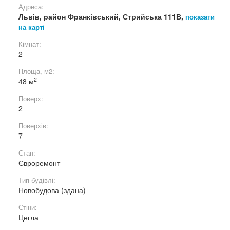
Адреса:
Львів, район Франківський, Стрийська 111В,
показати
на карті
Кімнат:
2
Площа, м2:
2
48 м
Поверх:
2
Поверхів:
7
Стан:
Євроремонт
Тип будівлі:
Новобудова (здана)
Стіни:
Цегла