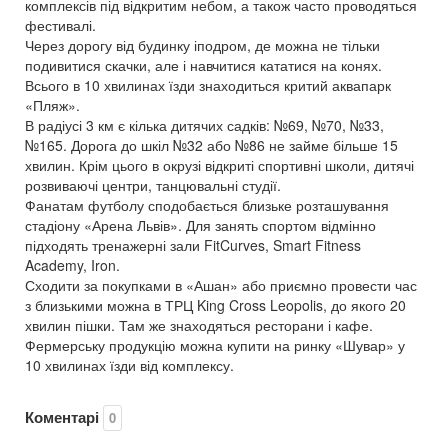
комплексів під відкритим небом, а також часто проводяться
фестивалі.
Через дорогу від будинку іподром, де можна не тільки
подивитися скачки, але і навчитися кататися на конях.
Всього в 10 хвилинах їзди знаходиться критий аквапарк
«Пляж».
В радіусі 3 км є кілька дитячих садків: №69, №70, №33,
№165. Дорога до шкіл №32 або №86 не займе більше 15
хвилин. Крім цього в окрузі відкриті спортивні школи, дитячі
розвиваючі центри, танцювальні студії.
Фанатам футболу сподобається близьке розташування
стадіону «Арена Львів». Для занять спортом відмінно
підходять тренажерні зали FitCurves, Smart Fitness
Academy, Iron.
Сходити за покупками в «Ашан» або приємно провести час
з близькими можна в ТРЦ King Cross Leopolis, до якого 20
хвилин пішки. Там же знаходяться ресторани і кафе.
Фермерську продукцію можна купити на ринку «Шувар» у
10 хвилинах їзди від комплексу.
Коментарі
0