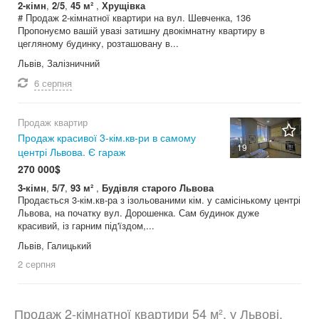
2-кімн
,
2/5
,
45 м²
,
Хрущівка
# Продаж 2-кімнатної квартири на вул. Шевченка, 136
Пропонуємо вашій увазі затишну двокімнатну квартиру в
цегляному будинку, розташовану в...
Львів, Залізничний
6 серпня
Продаж квартир
Продаж красивої 3-кім.кв-ри в самому
19
центрі Львова. Є гараж
270 000$
3-кімн
,
5/7
,
93 м²
,
Будівля старого Львова
Продається 3-кім.кв-ра з ізольованими кім. у самісінькому центрі
Львова, на початку вул. Дорошенка. Сам будинок дуже
красивий, із гарним під'їздом,...
Львів, Галицький
2 серпня
Продаж 2-кімнатної квартири 54 м², у Львові,