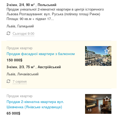
2-кімн
,
2/4
,
90 м²
,
Польський
Продаж унікальної 2-кімнатної квартири в центрі історичного
Львова Розташування: вул. Руська (поблизу площі Ринок)
Площа: 90 кв.м + підвал 17...
Львів, Галицький
Сьогодні
9:00
Продаж квартир
Продаж фасадної квартири з балконом
150 000$
14
3-кімн
,
2/3
,
75 м²
,
Австрійський
Львів, Личаківський
7 серпня
Продаж квартир
Продаж 2-кімнатна квартира вул.
Шевченка (Янівське кладовище)
13
65 000$