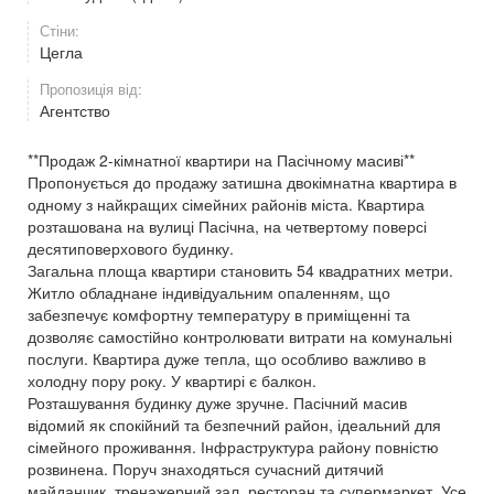
Стіни:
Цегла
Пропозиція від:
Агентство
**Продаж 2-кімнатної квартири на Пасічному масиві**
Пропонується до продажу затишна двокімнатна квартира в
одному з найкращих сімейних районів міста. Квартира
розташована на вулиці Пасічна, на четвертому поверсі
десятиповерхового будинку.
Загальна площа квартири становить 54 квадратних метри.
Житло обладнане індивідуальним опаленням, що
забезпечує комфортну температуру в приміщенні та
дозволяє самостійно контролювати витрати на комунальні
послуги. Квартира дуже тепла, що особливо важливо в
холодну пору року. У квартирі є балкон.
Розташування будинку дуже зручне. Пасічний масив
відомий як спокійний та безпечний район, ідеальний для
сімейного проживання. Інфраструктура району повністю
розвинена. Поруч знаходяться сучасний дитячий
майданчик, тренажерний зал, ресторан та супермаркет. Усе