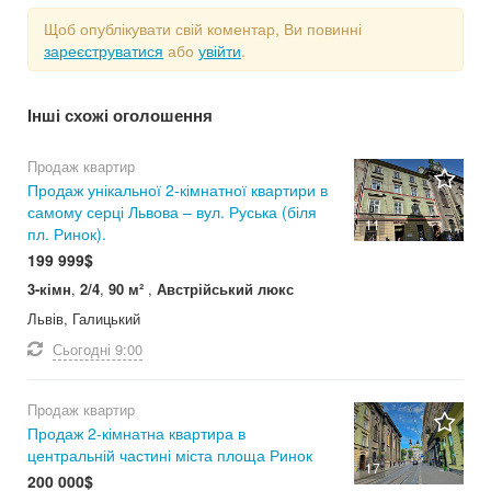
Щоб опублікувати свій коментар, Ви повинні
зареєструватися
або
увійти
.
Інші схожі оголошення
Продаж квартир
Продаж унікальної 2-кімнатної квартири в
самому серці Львова – вул. Руська (біля
11
пл. Ринок).
199 999$
3-кімн
,
2/4
,
90 м²
,
Австрійський люкс
Львів, Галицький
Сьогодні
9:00
Продаж квартир
Продаж 2-кімнатна квартира в
центральній частині міста площа Ринок
17
200 000$