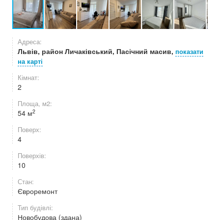
Адреса:
Львів, район Личаківський, Пасічний масив,
показати
на карті
Кімнат:
2
Площа, м2:
2
54 м
Поверх:
4
Поверхів:
10
Стан:
Євроремонт
Тип будівлі:
Новобудова (здана)