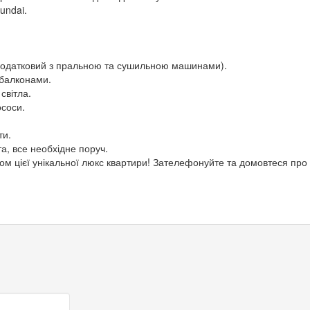
undai.
 додатковий з пральною та сушильною машинами).
 балконами.
світла.
ососи.
ти.
а, все необхідне поруч.
ом цієї унікальної люкс квартири! Зателефонуйте та домовтеся про