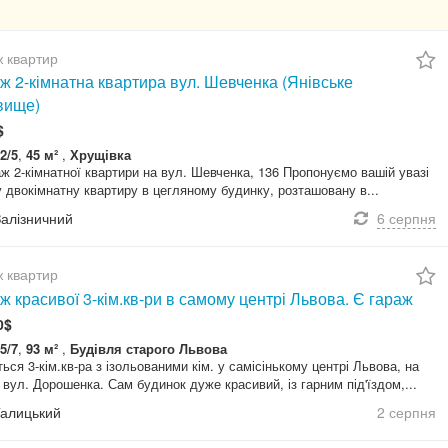
 квартир
ж 2-кімнатна квартира вул. Шевченка (Янівське
вище)
$
2/5
,
45 м²
,
Хрущівка
ж 2-кімнатної квартири на вул. Шевченка, 136 Пропонуємо вашій увазі
 двокімнатну квартиру в цегляному будинку, розташовану в...
Залізничний
6 серпня
 квартир
 красивої 3-кім.кв-ри в самому центрі Львова. Є гараж
0$
5/7
,
93 м²
,
Будівля старого Львова
ься 3-кім.кв-ра з ізольованими кім. у самісінькому центрі Львова, на
 вул. Дорошенка. Сам будинок дуже красивий, із гарним під'їздом,...
Галицький
2 серпня