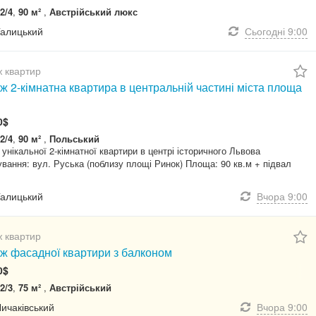
2/4
,
90 м²
,
Австрійський люкс
Галицький
Сьогодні
9:00
 квартир
 2-кімнатна квартира в центральній частині міста площа
0$
2/4
,
90 м²
,
Польський
унікальної 2-кімнатної квартири в центрі історичного Львова
вання: вул. Руська (поблизу площі Ринок) Площа: 90 кв.м + підвал
Галицький
Вчора
9:00
 квартир
ж фасадної квартири з балконом
0$
2/3
,
75 м²
,
Австрійський
Личаківський
Вчора
9:00