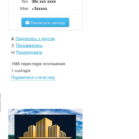
38x xxx xxxx
Тел.
+3xxxxx
Viber
Написати автору
Поділитись з другом
Поскаржитись
Роздрукувати
1585 переглядів оголошення
1 сьогодні
Подивитися статистику