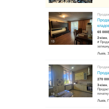
Продаж
Прода
кладо
65 000
2-кімн
,
13
# Прода
затишну
Львів, 
Продаж
Продаж
270 00
3-кімн
,
Продаєт
початку
19
Львів, 