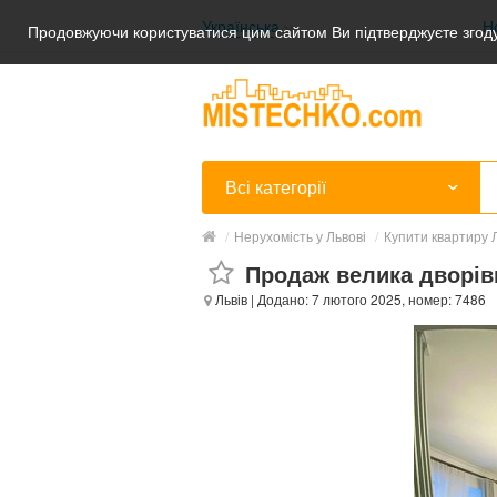
Українська
Н
Продовжуючи користуватися цим сайтом Ви підтверджуєте згоду
Українська
Русский
Всі категорії
/
Нерухомість у Львові
/
Купити квартиру Л
Продаж велика дворівн
Львів
| Додано: 7 лютого 2025, номер: 7486