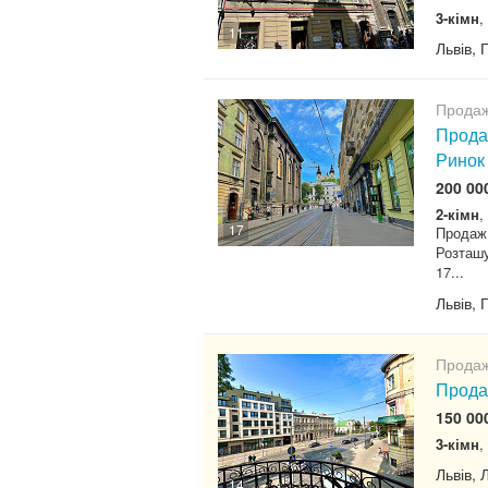
3-кімн
,
11
Львів, 
Продаж
Продаж
Ринок
200 00
2-кімн
,
17
Продаж 
Розташу
17...
Львів, 
Продаж
Прода
150 00
3-кімн
,
Львів, 
14