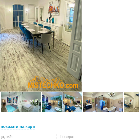
,
показати на карті
а, м2:
Поверх: