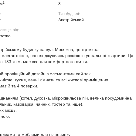
2
 м
3
:
Тип будівлі:
с
Австрійський
озиція від:
нтство
трійському будинку на вул. Мосяжна, центр міста
та елегантністю, насолоджуючись розкішшю унікальної квартири. Ця
ю 183 кв.м. має все для комфортного життя.
й провінційний дизайн з елементами хай-тек.
ікою: кухня, ванні кімнати та всі житлові приміщення.
має 3 та 4 поверхи.
ладнанням (котел, духовка, мікрохвильова піч, велика посудомийна
ьник, кавоварка, чайник, тостер та інше).
их місць.
нною.
аркізами та меблями для відпочинку.