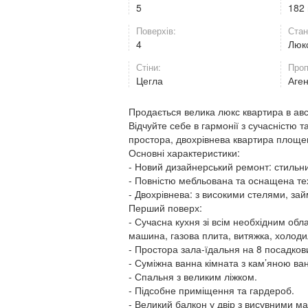
5
182
Поверхів:
Стан
4
Люк
Стіни:
Проп
Цегла
Аге
Продається велика люкс квартира в авс
Відчуйте себе в гармонії з сучасністю 
простора, двохрівнева квартира площе
Основні характеристики:
- Новий дизайнерський ремонт: стильни
- Повністю мебльована та оснащена техн
- Двохрівнева: з високими стелями, зай
Перший поверх:
- Сучасна кухня зі всім необхідним об
машина, газова плита, витяжка, холодил
- Простора зала-їдальня на 8 посадков
- Суміжна ванна кімната з кам’яною ва
- Спальня з великим ліжком.
- Підсобне приміщення та гардероб.
- Великий балкон у двір з висувними м