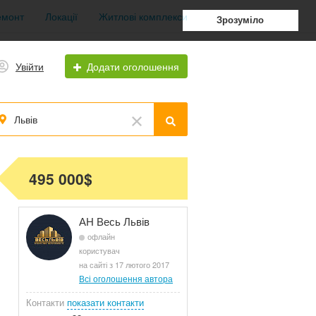
емонт
Локації
Житлові комплекси
Зрозуміло
Увійти
Додати оголошення
Львів
495 000$
АН Весь Львів
офлайн
користувач
на сайті з 17 лютого 2017
Всі оголошення автора
Контакти
показати контакти