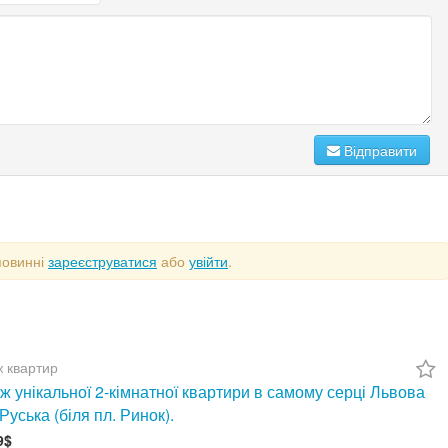
Відправити
повинні
зареєструватися
або
увійти
.
 квартир
 унікальної 2-кімнатної квартири в самому серці Львова
 Руська (біля пл. Ринок).
9$