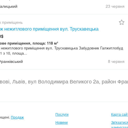
Галицький
23 червня
 приміщень
ж нежитлового приміщення вул. Трускавецька
0$
ове приміщення, площа: 118 м²
нежитлового приміщення вул. Трускавецька Забудовник Галжитлобуд
1 з 10, площа...
Франківський
8 червня
вові, Львів, вул Володимира Великого 2а, район Фра
Послуги
Карта сай
хищені.
Продаж
Новини
Зв'язатися
адміністр