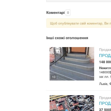
Коментарі
0
Щоб опублікувати свій коментар, Ви 
Інші схожі оголошення
Продаж
ПРОДА
148 00
Нежитл
148000$
заг.пл.
10
Львів, 
Продаж
ПРОДА
37 500