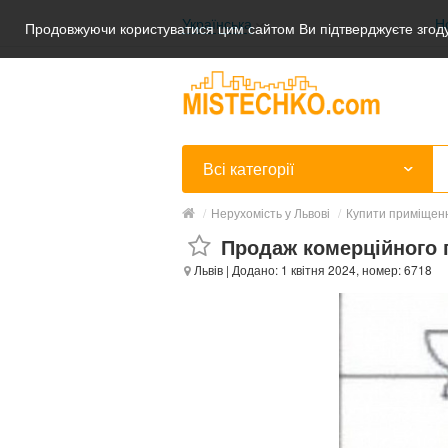
Українська
Н
Продовжуючи користуватися цим сайтом Ви підтверджуєте згоду
Українська
Русский
Всі категорії
/
Нерухомість у Львові
/
Купити приміщенн
Продаж комерційного 
Львів
| Додано: 1 квітня 2024, номер: 6718