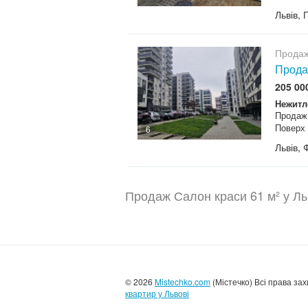
Львів, 
Продаж
Прода
205 00
Нежитл
Продаж 
Поверх 
6
Львів, 
Продаж Салон краси 61 м² у Ль
© 2026
Mistechko.com
(Містечко) Всі права за
квартир у Львові