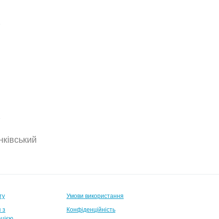
нківський
ту
Умови використання
 з
Конфіденційність
ацією