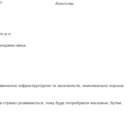
2
м
Агентство
го р-н
норамні вікна.
розвиненою інфраструктурою та заселеністю, максимально хороша
 стрімко розвивається, тому буде потребувати магазини, бутіки,