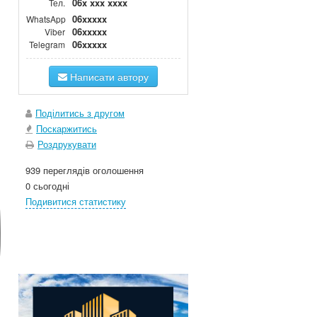
06x xxx xxxx
Тел.
06xxxxx
WhatsApp
06xxxxx
Viber
06xxxxx
Telegram
Написати автору
Поділитись з другом
Поскаржитись
Роздрукувати
939 переглядів оголошення
0 сьогодні
Подивитися статистику