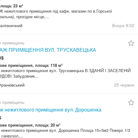
лоща: 23 м²
нежитлового приміщення під кафе, магазин по в.Горської
зальна), прохідне місце,...
Залізничний
Вчора
9:02
 приміщень
АЖ ПРИМІЩЕННЯ ВУЛ. ТРУСКАВЕЦЬКА
0$
ове приміщення, площа: 118 м²
 нежитлового приміщення вул. Трускавецька В ЗДАНІЙ І ЗАСЕЛЕНІЙ
ДОВІ Забудовник...
Франківський
25 червня
 приміщень
ж нежитлового приміщення вул. Дорошенка
$
ове приміщення, площа: 20 м²
 нежитлового приміщення вул. Дорошенка Площа 15+5м2 Поверх 1/3
 санвузол,...