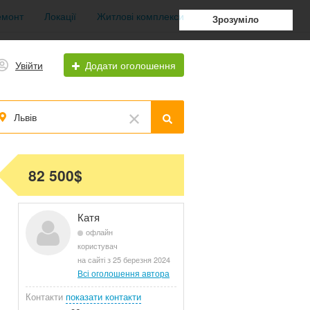
емонт
Локації
Житлові комплекси
Зрозуміло
Увійти
Додати оголошення
Львів
82 500$
Катя
офлайн
користувач
на сайті з 25 березня 2024
Всі оголошення автора
Контакти
показати контакти