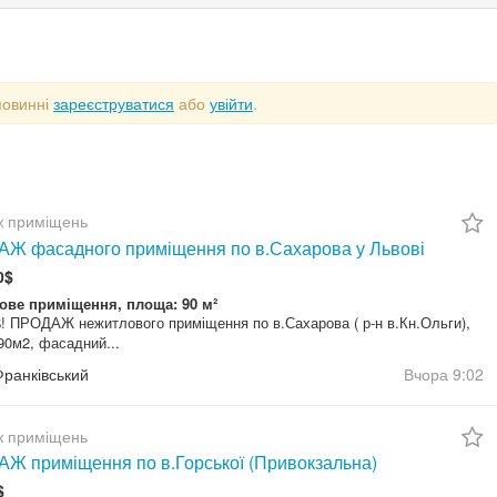
повинні
зареєструватися
або
увійти
.
 приміщень
Ж фасадного приміщення по в.Сахарова у Львові
0$
ове приміщення, площа: 90 м²
! ПРОДАЖ нежитлового приміщення по в.Сахарова ( р-н в.Кн.Ольги),
 90м2, фасадний...
Франківський
Вчора
9:02
 приміщень
Ж приміщення по в.Горської (Привокзальна)
$