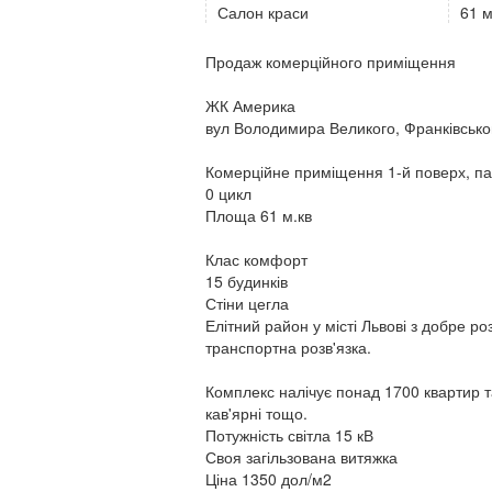
Салон краси
61 
Продаж комерційного приміщення
ЖК Америка
вул Володимира Великого, Франківсько
Комерційне приміщення 1-й поверх, па
0 цикл
Площа 61 м.кв
Клас комфорт
15 будинків
Стіни цегла
Елітний район у місті Львові з добре 
транспортна розв'язка.
Комплекс налічує понад 1700 квартир та
кав'ярні тощо.
Потужність світла 15 кВ
Своя загільзована витяжка
Ціна 1350 дол/м2