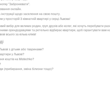
кнопку "Забронювати".
нювання онлайн.
інструкції щодо заселення на свою пошту.
 просторій 3-кімнатній квартирі у серці Львова!
ий вибір для великих родин, груп друзів або колег, які хочуть перебувати разо
іреними орендодавцями та ретельно відбирає квартири, щоб гарантувати вам
і всього за кілька кліків!
ді
Львові з дітьми або тваринами?
вартири у Львові?
ня коштів на Mistechko?
?
нди (прибирання, зміна білизни тощо)?