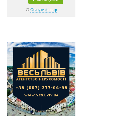
Камін
Скинути фільтр
Парковка
Wifi
Фен
Джакузі
Телевізор
Кондиціонер
Тварини в будинку
Під святкування
Трансфер
Не важливо