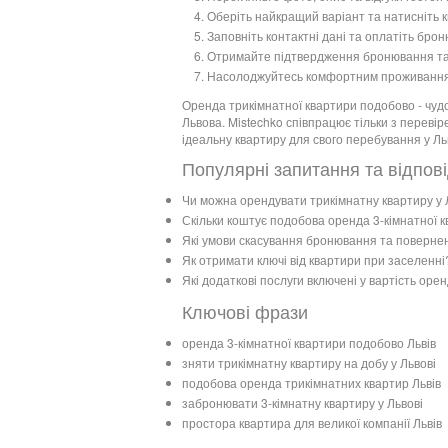
Оберіть найкращий варіант та натисніть 
Заповніть контактні дані та оплатіть бро
Отримайте підтвердження бронювання та 
Насолоджуйтесь комфортним проживанням у
Оренда трикімнатної квартири подобово - чудов
Львова. Mistechko співпрацює тільки з перев
ідеальну квартиру для свого перебування у Львов
Популярні запитання та відпові
Чи можна орендувати трикімнатну квартиру у 
Скільки коштує подобова оренда 3-кімнатної к
Які умови скасування бронювання та повернен
Як отримати ключі від квартири при заселенні
Які додаткові послуги включені у вартість оре
Ключові фрази
оренда 3-кімнатної квартири подобово Львів
зняти трикімнатну квартиру на добу у Львові
подобова оренда трикімнатних квартир Львів
забронювати 3-кімнатну квартиру у Львові
простора квартира для великої компанії Львів