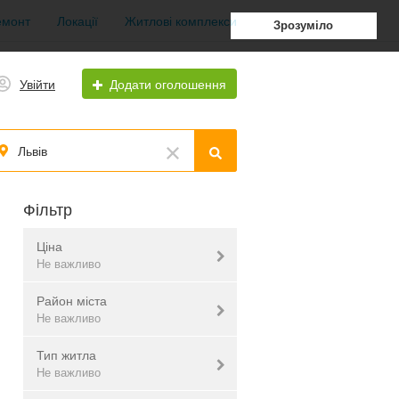
емонт
Локації
Житлові комплекси
Зрозуміло
Увійти
Додати оголошення
Львів
Фільтр
Ціна
Не важливо
Район міста
грн.
$
євр.
Не важливо
Тип житла
Галицький
Не важливо
Не важливо
Залізничний