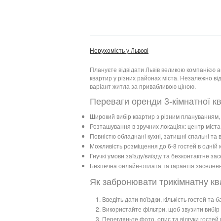
Нерухомість у Львові
Плануєте відвідати Львів великою компанією
квартир у різних районах міста. Незалежно ві
варіант житла за привабливою ціною.
Переваги оренди 3-кімнатної к
Широкий вибір квартир з різним плануванням
Розташування в зручних локаціях: центр міста
Повністю обладнані кухні, затишні спальні та
Можливість розміщення до 6-8 гостей в одній 
Гнучкі умови заїзду/виїзду та безконтактне за
Безпечна онлайн-оплата та гарантія заселенн
Як забронювати трикімнатну кв
Введіть дати поїздки, кількість гостей та
Використайте фільтри, щоб звузити вибір 
Перегляньте фото, опис та відгуки гостей