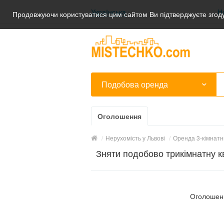
Українська
Н
Продовжуючи користуватися цим сайтом Ви підтверджуєте згоду
Українська
Русский
Подобова оренда
Оголошення
/
Нерухомість у Львові
/
Оренда 3-кімнатн
Зняти подобово трикімнатну к
Оголошень