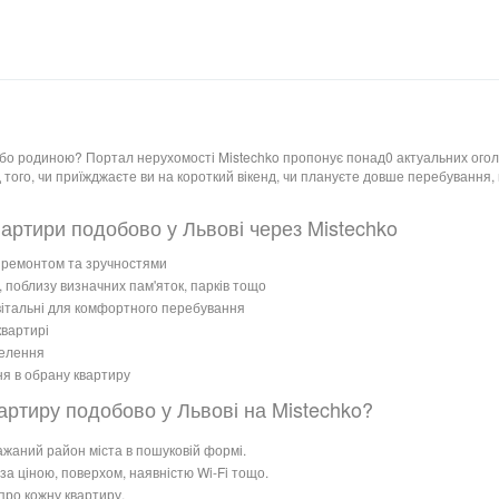
 або родиною? Портал нерухомості Mistechko пропонує понад0 актуальних ого
д того, чи приїжджаєте ви на короткий вікенд, чи плануєте довше перебування
вартири подобово у Львові через Mistechko
, ремонтом та зручностями
, поблизу визначних пам'яток, парків тощо
 вітальні для комфортного перебування
квартирі
селення
я в обрану квартиру
артиру подобово у Львові на Mistechko?
 бажаний район міста в пошуковій формі.
за ціною, поверхом, наявністю Wi-Fi тощо.
 про кожну квартиру.