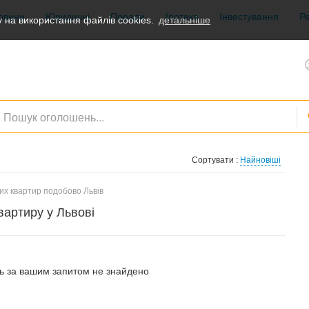
овини
Юридичні
Поради
Іпотека
Інвестування
Р
 на використання файлів cookies.
детальніше
Сортувати :
Найновіші
их квартир подобово Львів
вартиру у Львові
 за вашим запитом не знайдено