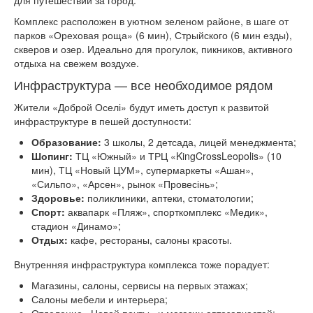
для путешествий за город.
Комплекс расположен в уютном зеленом районе, в шаге от
парков «Ореховая роща» (6 мин), Стрыйского (6 мин езды),
скверов и озер. Идеально для прогулок, пикников, активного
отдыха на свежем воздухе.
Инфраструктура — все необходимое рядом
Жители «Доброй Оселі» будут иметь доступ к развитой
инфраструктуре в пешей доступности:
Образование:
3 школы, 2 детсада, лицей менеджмента;
Шопинг:
ТЦ «Южный» и ТРЦ «KingCrossLeopolis» (10
мин), ТЦ «Новый ЦУМ», супермаркеты «Ашан»,
«Сильпо», «Арсен», рынок «Провесінь»;
Здоровье:
поликлиники, аптеки, стоматологии;
Спорт:
аквапарк «Пляж», спорткомплекс «Медик»,
стадион «Динамо»;
Отдых:
кафе, рестораны, салоны красоты.
Внутренняя инфраструктура комплекса тоже порадует:
Магазины, салоны, сервисы на первых этажах;
Салоны мебели и интерьера;