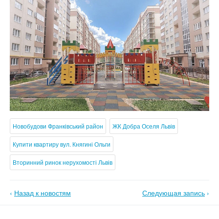
Новобудови Франківський район
ЖК Добра Оселя Львів
Купити квартиру вул. Княгині Ольги
Вторинний ринок нерухомості Львів
‹
Назад к новостям
Следующая запись
›