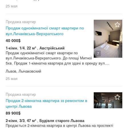
25 мая
Продажа квартир
Продаж однокімнатної смарт квартири по
вул.Личаківська-Верхратського
40 000$
1-кімн
,
1/4
,
22 м²
,
Австрійський
Продаж однокімнатної смарт квартири по
7
вул.Личаківська-Верхратського. До площі Митної
5хв. Продаж 1-кімнатна квартира для здачі в оренду вул....
Львов, Лычаковский
25 мая
Продажа квартир
Продаж 2-кімнатна квартира зз ремонтом в
12
центрі Львова
89 900$
2-кімн
,
3/3
,
47 м²
,
Будівля старого Львова
Продається 2-кімнатна квартира в центрі Львова на проспекті