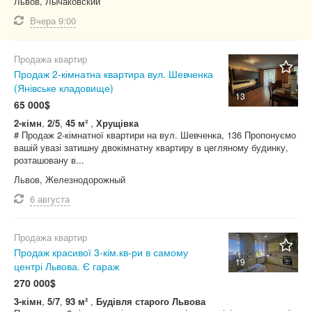
Львов, Лычаковский
Кооператив
Вчера
9:00
Не важно
Продажа квартир
Продаж 2-кімнатна квартира вул. Шевченка
(Янівське кладовище)
13
65 000$
2-кімн
,
2/5
,
45 м²
,
Хрущівка
# Продаж 2-кімнатної квартири на вул. Шевченка, 136 Пропонуємо
вашій увазі затишну двокімнатну квартиру в цегляному будинку,
розташовану в...
Львов, Железнодорожный
6 августа
Продажа квартир
Продаж красивої 3-кім.кв-ри в самому
19
центрі Львова. Є гараж
270 000$
3-кімн
,
5/7
,
93 м²
,
Будівля старого Львова