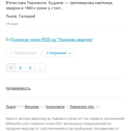
В'ячеслава Чорновола. Будинок — триповерхова кам'яниця,
зведена в 1890-х роках у стилі...
Львов, Галицкий
16 мая
Подписка через RSS на "Продажа квартир"
← Предыдущая
Следующая →
1
2
3
...
Недвижимость
Львов
(609)
Винники
(14)
Брюховичи
(5)
Львовская обл.
(3)
Ищете уютную квартиру во Львове и области? На сервисе объявлений
Mistechko.com собрано более 631 актуальных предложений по
продаже квартир от собственников и застройщиков. Независимо от