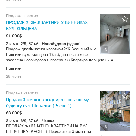
Продажа квартир
ПРОДАЖ 2 КІМ.КВАРТИРИ У ВИННИКАХ
ВУЛ. КІЛЬЦЕВА
91 000$
2-кімн
,
2/9
,
67 м²
,
Новобудова (здана)
Продаж двокімнатної квартири ЖК Весняний у м.
13
Винники вул. Кільцева 17а Здана і частково
заселена новобудова 2 поверх з 8 Квартира площею 67.4...
Винники
25 июня
Продажа квартир
Продаж 3-кімнатна квартира в цегляному
будинку вул. Шевченка (Рясне 1)
63 000$
3-кімн
,
8/9
,
67 м²
,
Чешка
ПРОДАЖ 3-КІМНАТНОЇ КВАРТИРИ НА ВУЛ.
16
ШЕВЧЕНКА, РЯСНЕ-1 Продається 3-кімнатна