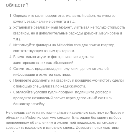
области?
Определите свои приоритеты: желаемый район, количество
комнат, этаж, наличие ремонта и т.д.
Установите реалистичный бюджет, учитывая не только стоимость
квартиры, но и дополнительные расходы (ремонт, меблировка и
т.д.).
Используйте фильтры на Mistechko.com для поиска квартир,
соответствующих вашим критериям.
Внимательно изучите фото, описание и детали
заинтересовавших вас объявлений.
Свяжитесь с продавцом для получения дополнительной
информации и осмотра квартиры.
Проверьте документы на квартиру и юридическую чистоту сделки
с помощью специалиста по недвижимости.
Согласуйте условия купли-продажи, подпишите договор и
проведите безопасный расчет через депозитный счет или
банковскую ячейку.
Не откладывайте на потом - найдите идеальную квартиру во Львове и
области на Mistechko.com уже сегодня! Благодаря большому выбору,
проверенным объявлениям и экспертной поддержке, вы сможете
совершить надежную и выгодную сделку. Доверьте поиск квартиры