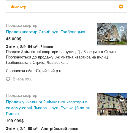
Фильтр
Цена
Не важно
Продажа квартир
Продаж квартир Стрий вул. Грабовецька
Комнат
грн.
$
евр.
45 000$
15
Не важно
3-кімн
,
8/9
,
64 м²
,
Чешка
Продаж 3-кімнатної квартири на вулиці Грабовецька в Стрию
Площадь, м2
Пропонується до продажу 3-кімнатна квартира на вулиці
Не важно
Грабовецька в Стрию, Львівська...
Львовская обл., Стрийский р-н
< 20 000 $
Этаж
Не важно
Вчера
9:00
1...1
20 000 ... 30 000 $
2...2
30 000 ... 40 000 $
Состояние
Продажа квартир
Не важно
3...3
Не важно
40 000 ... 50 000 $
Продаж унікальної 2-кімнатної квартири в
4...4
самому серці Львова – вул. Руська (біля пл.
50 000 ... 100 000 $
Тип здания
0-цикл
11
Ринок).
Не важно
5...5
Не важно
> 100 000 $
Нуждается в ремонте
199 999$
Не важно
Не важно
Не важно
Жилое состояние
Комната
3-кімн
,
2/4
,
90 м²
,
Австрійський люкс