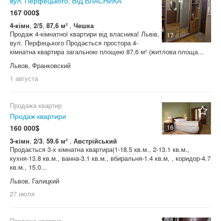
вул. Перфецького, ВІД ВЛАСНИКА
167 000$
4-кімн
,
2/5
,
87,6 м²
,
Чешка
Продаж 4-кімнатної квартири від власника! Львів,
17
вул. Перфецького Продається простора 4-
кімнатна квартира загальною площею 87,6 м² (житлова площа...
Львов, Франковский
1 августа
Продажа квартир
Продаж квартири
160 000$
16
3-кімн
,
2/3
,
59.6 м²
,
Австрійський
Продається 3-х кімнатна квартира(1-18.5 кв.м., 2-13.1 кв.м.,
кухня-13.8 кв.м., ванна-3.1 кв.м., вбиральня-1.4 кв.м, , коридор-4.7
кв.м., 15.0...
Львов, Галицкий
27 июля
Продажа квартир