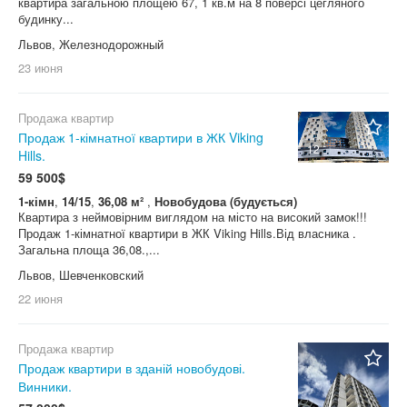
квартира загальною площею 67, 1 кв.м на 8 поверсі цегляного
будинку...
Львов, Железнодорожный
23 июня
Продажа квартир
Продаж 1-кімнатної квартири в ЖК Viking
12
Hills.
59 500$
1-кімн
,
14/15
,
36,08 м²
,
Новобудова (будується)
Квартира з неймовірним виглядом на місто на високий замок!!!
Продаж 1-кімнатної квартири в ЖК Viking Hills.Від власника .
Загальна площа 36,08.,...
Львов, Шевченковский
22 июня
Продажа квартир
Продаж квартири в зданій новобудові.
Винники.