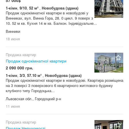
57 000$
1-кімн
,
9/10
,
52 м²
,
Новобудова (здана)
Продаж однокімнатної квартири в новобудові у
18
Винниках, вул. Винна Гора, 28. 0 цикл. 9 поверх з
10. 52 м кв. Кухня 14 м кв. Балкон. Індивідуальне...
Винники
18 июня
Продажа квартир
Продаж однокімнатної квартири
2 090 000 грн.
10
1-кімн
,
3/3
,
57.10 м²
,
Новобудова (здана)
Продаж однокімнатної квартири в новобудові. Квартира розміщена
на 3 поверсі 3 поверхового 6 квартирного житлового будинку
клубного типу Городоцька...
Львовская обл., Городоцкий р-н
11 июня
Продажа квартир
Продаж Нерухомості