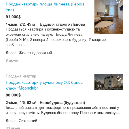
Продаж квартири площа Липнева (Героїв
Упа)
91 000$
1-кімн
,
2/2
,
45 м²
,
Будівля старого Львова
Продається квартира з кухнею-студією та
12
окремою спальнею на вул. Площа Липнева
(Героїв УПА), 2 поверх 2-поверхового будинку. У квартирі
зроблено...
Львов, Железнодорожный
8 июля
Продажа квартир
Продаж квартири у сучасному ЖК бізнес
11
класу "Moonclub"
88 000$
2-кімн
,
4/5
,
62 м²
,
Новобудова (будується)
Ідеальний варіант для комфортного проживання або інвестиції у
якісну нерухомість. Будинок бізнес-класу Переваги комплексу:...
Львов, Сиховский
30 июня