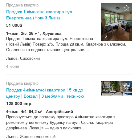
Продажа квартир
Продаж 1-кімнатна квартира вул.
Енергетична (Новий Львів)
51 000$
1-кімн
,
2/5
,
28 м²
,
Хрущівка
6
Продаж 1-кімнатна квартира вул. Енергетична
(Новий Львів) Поверх 2/5, Площа 28 кв.м. Квартира з балконом.
Опалення та водопостачання центральне....
Львов, Сиховский
4 июня
Продажа квартир
Продаж 4-кімнатної квартири | 5 хв до
19
центру | Вокзал | З меблями і технікою
128 000 евр.
4-кімн
,
4/4
,
84,2 м²
,
Австрійський
Пропонується до продажу простора 4-кімнатна квартира з
ремонтом у цегляному будинку на вул. Скісна. Квартира
дворівнева. Локація — одна з ключових...
Львов, Железнодорожный