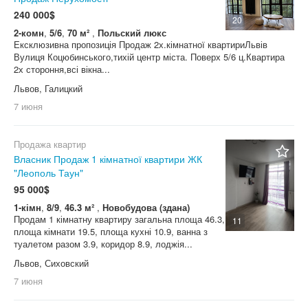
240 000$
20
2-комн
,
5/6
,
70 м²
,
Польский люкс
Ексклюзивна пропозиція Продаж 2х.кімнатної квартириЛьвів
Вулиця Коцюбинського,тихій центр міста. Поверх 5/6 ц.Квартира
2х стороння,всі вікна...
Львов, Галицкий
7 июня
Продажа квартир
Власник Продаж 1 кімнатної квартири ЖК
"Леополь Таун"
95 000$
1-кімн
,
8/9
,
46.3 м²
,
Новобудова (здана)
Продам 1 кімнатну квартиру загальна площа 46.3,
11
площа кімнати 19.5, площа кухні 10.9, ванна з
туалетом разом 3.9, коридор 8.9, лоджія...
Львов, Сиховский
7 июня