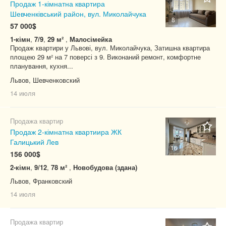
Продаж 1-кімнатна квартира
Шевченківський район, вул. Миколайчука
8
57 000$
1-кімн
,
7/9
,
29 м²
,
Малосімейка
Продаж квартири у Львові, вул. Миколайчука, Затишна квартира
площею 29 м² на 7 поверсі з 9. Виконаний ремонт, комфортне
планування, кухня...
Львов, Шевченковский
14 июля
Продажа квартир
Продаж 2-кімнатна квартиира ЖК
Галицький Лев
16
156 000$
2-кімн
,
9/12
,
78 м²
,
Новобудова (здана)
Львов, Франковский
14 июля
Продажа квартир