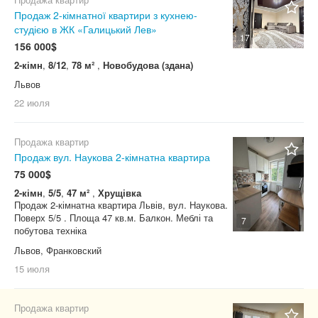
Продаж 2-кімнатної квартири з кухнею-
студією в ЖК «Галицький Лев»
17
156 000$
2-кімн
,
8/12
,
78 м²
,
Новобудова (здана)
Львов
22 июля
Продажа квартир
Продаж вул. Наукова 2-кімнатна квартира
75 000$
2-кімн
,
5/5
,
47 м²
,
Хрущівка
Продаж 2-кімнатна квартира Львів, вул. Наукова.
Поверх 5/5 . Площа 47 кв.м. Балкон. Меблі та
7
побутова техніка
Львов, Франковский
15 июля
Продажа квартир