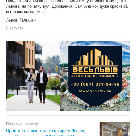
Продається 3-кім.кв-ра з ізольованими кім. у самісінькому центрі
Львова, на початку вул. Дорошенка. Сам будинок дуже красивий,
із гарним під'їздом,...
Львов, Галицкий
2 августа
Продажа квартир
Простора 4-кімнатна квартира у Львові,