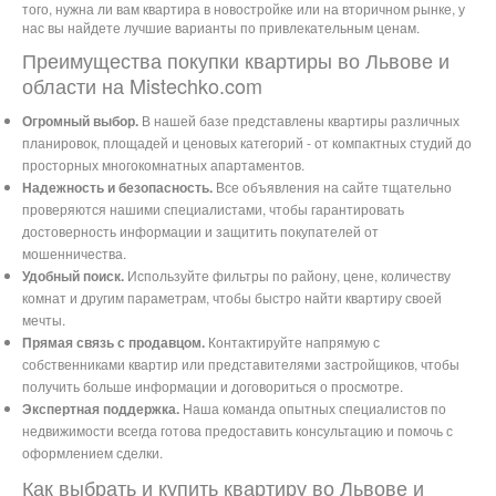
того, нужна ли вам квартира в новостройке или на вторичном рынке, у
нас вы найдете лучшие варианты по привлекательным ценам.
Преимущества покупки квартиры во Львове и
области на Mistechko.com
Огромный выбор.
В нашей базе представлены квартиры различных
планировок, площадей и ценовых категорий - от компактных студий до
просторных многокомнатных апартаментов.
Надежность и безопасность.
Все объявления на сайте тщательно
проверяются нашими специалистами, чтобы гарантировать
достоверность информации и защитить покупателей от
мошенничества.
Удобный поиск.
Используйте фильтры по району, цене, количеству
комнат и другим параметрам, чтобы быстро найти квартиру своей
мечты.
Прямая связь с продавцом.
Контактируйте напрямую с
собственниками квартир или представителями застройщиков, чтобы
получить больше информации и договориться о просмотре.
Экспертная поддержка.
Наша команда опытных специалистов по
недвижимости всегда готова предоставить консультацию и помочь с
оформлением сделки.
Как выбрать и купить квартиру во Львове и