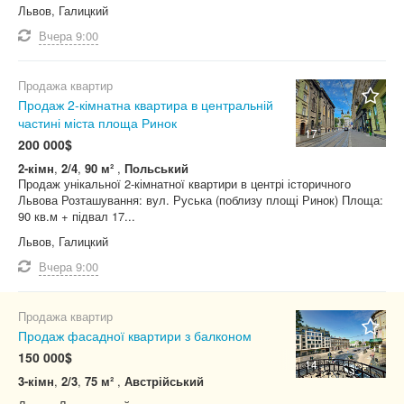
Львов, Галицкий
Косметический ремонт
Австрийский
Предложение от
Кирпич
Вчера
9:00
Не важно
Евроремонт
Австрийский люкс
Керамический блок
Люкс
Брежневка
Керамзитобетон, кирпич
Агентство
С фото
Продажа квартир
Не важно
Дома старого Львова
Газобетон (газоблок)
Продаж 2-кімнатна квартира в центральній
Владелец
Гостинка
частині міста площа Ринок
Пенобетон (пеноблок)
Застройщик
17
Сбросить фильтр
Применить
200 000$
Малосемейка
Панель
Не важно
2-кімн
,
2/4
,
90 м²
,
Польський
Общежитие
Продаж унікальної 2-кімнатної квартири в центрі історичного
Керамзитобетон
Львова Розташування: вул. Руська (поблизу площі Ринок) Площа:
Новостройка (сдана)
Железобетон
90 кв.м + підвал 17...
Новострой (строится)
Дерево
Львов, Галицкий
Особняк
Не важно
Вчера
9:00
Польский
Польский люкс
Продажа квартир
Продаж фасадної квартири з балконом
Сталинка
150 000$
Хрущевка
14
3-кімн
,
2/3
,
75 м²
,
Австрійський
Чешка