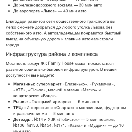
До железнодорожного вокзала — 30 мин авто
До аэропорта «Львов» — 40 мин авто
Благодаря развитой сети общественного транспорта вы
легко сможете добраться до любого уголка Львова без
собственного авто. А автовладельцам понравится быстрый
выезд на объездную дорогу и главные автомагистрали
города.
Инфраструктура района и комплекса
Местность вокруг ЖК Family House может похвастаться
развитой социально-бытовой инфраструктурой. В пешей
доступности вы найдете:
Магазины:
супермаркет «Близенько», «Рукавичка»,
«АТБ», «Сільпо», мясной магазин «Мяско» и
кондитерская «Вацак»
Рынок:
«Галицький ярмарок» — 5 мин авто
ТРЦ:
«Интерсити» и «Спартак» с магазинами, фудкортом
и развлечениями — 8 мин авто
Детсады:
№14 и УВК «Любисток» — 5 мин пешком,
№106, №133, №154, №171, «Казка» и «Мудрик» — до 10
мин авто