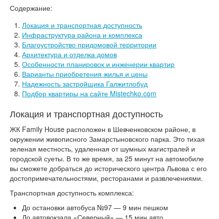
Содержание:
Локация и транспортная доступность
Инфраструктура района и комплекса
Благоустройство придомовой территории
Архитектура и отделка домов
Особенности планировок и инженерии квартир
Варианты приобретения жилья и цены
Надежность застройщика Галжитлобуд
Подбор квартиры на сайте Mistechko.com
Локация и транспортная доступность
ЖК Family House расположен в Шевченковском районе, в
окружении живописного Замарстыновского парка. Это тихая
зеленая местность, удаленная от шумных магистралей и
городской суеты. В то же время, за 25 минут на автомобиле
вы сможете добраться до исторического центра Львова с его
достопримечательностями, ресторанами и развлечениями.
Транспортная доступность комплекса:
До остановки автобуса №97 — 9 мин пешком
До автовокзала «Северный» — 15 мин авто