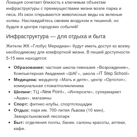
Локация сочетает близость к ключевым объектам
инфраструктуры с преимуществами жизни возле парка и
леса. Из окон открываются живописные виды на зеленые
холмы. Наслаждайтесь свежим воздухом и тишиной, но
будьте в центре городских событий!
Инфраструктура — для отдыха и быта
Жители ЖК «Глобус Меридиан» будут иметь доступ ко всему
необходимому для комфортной жизни. В пешей доступности
5-15 мин находятся:
Образование:
частная школа-гимназия «Возрождение»,
Компьютерная Академия «ШАГ», школа «IT Step School»
Медицина:
медцентр «Мать и дитя», центр «Ортотоп»,
коммунальная стоматполиклиника
Шопинг:
ТЦ «New Point», «Интерсити», супермаркет
«Ашан», магазины
Спорт:
фитнес-клубы, спортплощадки
Отдых:
парк им. 700-летия Львова (10 мин),
Замарстыновский лесопарк
Быт:
отделения почты, банки, салоны красоты, аптеки,
кафе.