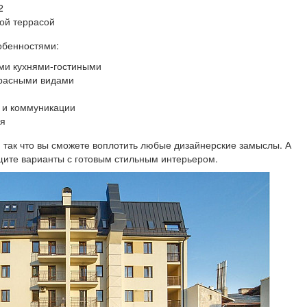
2
ой террасой
обенностями:
ми кухнями-гостиными
красными видами
 и коммуникации
ия
, так что вы сможете воплотить любые дизайнерские замыслы. А
щите варианты с готовым стильным интерьером.