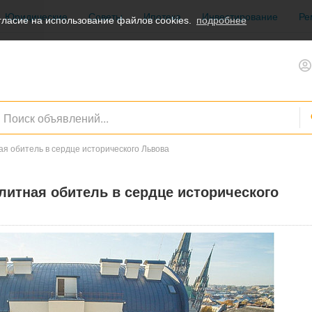
Юридические
Советы
Ипотека
Инвестирование
Ре
ласие на использование файлов cookies.
подробнее
ная обитель в сердце исторического Львова
элитная обитель в сердце исторического