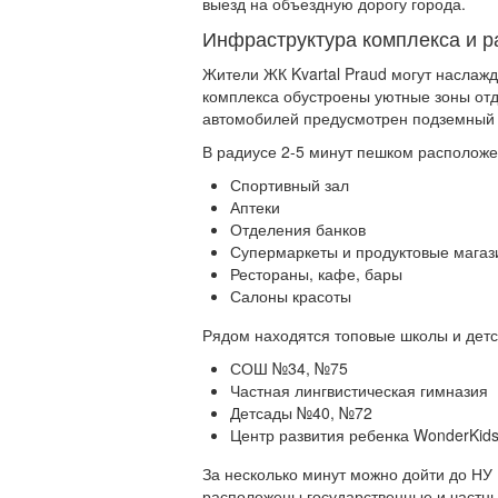
выезд на объездную дорогу города.
Инфраструктура комплекса и р
Жители ЖК Kvartal Praud могут наслаж
комплекса обустроены уютные зоны отд
автомобилей предусмотрен подземный п
В радиусе 2-5 минут пешком расположе
Спортивный зал
Аптеки
Отделения банков
Супермаркеты и продуктовые мага
Рестораны, кафе, бары
Салоны красоты
Рядом находятся топовые школы и детса
СОШ №34, №75
Частная лингвистическая гимназия
Детсады №40, №72
Центр развития ребенка WonderKid
За несколько минут можно дойти до НУ 
расположены государственные и частны