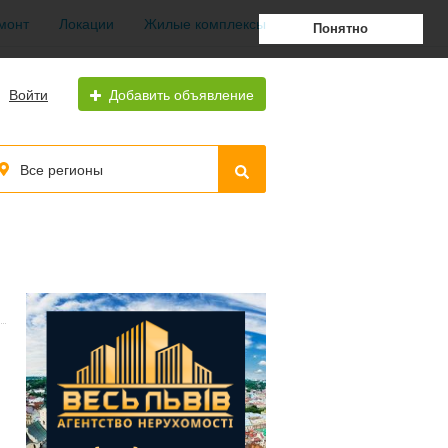
монт
Локации
Жилые комплексы
Понятно
Войти
Добавить объявление
Все регионы