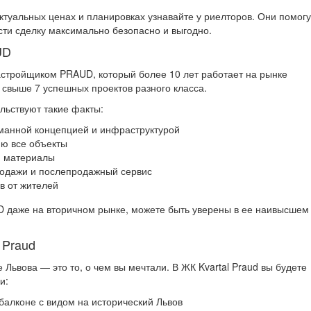
туальных ценах и планировках узнавайте у риелторов. Они помогу
сти сделку максимально безопасно и выгодно.
UD
астройщиком PRAUD, который более 10 лет работает на рынке
 свыше 7 успешных проектов разного класса.
льствуют такие факты:
уманной концепцией и инфраструктурой
ию все объекты
и материалы
родажи и послепродажный сервис
в от жителей
UD даже на вторичном рынке, можете быть уверены в ее наивысшем
 Praud
Львова — это то, о чем вы мечтали. В ЖК Kvartal Praud вы будете
и:
 балконе с видом на исторический Львов