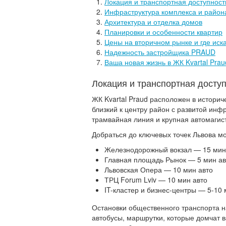
Локация и транспортная доступност
Инфраструктура комплекса и район
Архитектура и отделка домов
Планировки и особенности квартир
Цены на вторичном рынке и где иск
Надежность застройщика PRAUD
Ваша новая жизнь в ЖК Kvartal Prau
Локация и транспортная досту
ЖК Kvartal Praud расположен в историче
близкий к центру район с развитой инф
трамвайная линия и крупная автомагис
Добраться до ключевых точек Львова м
Железнодорожный вокзал — 15 ми
Главная площадь Рынок — 5 мин ав
Львовская Опера — 10 мин авто
ТРЦ Forum Lviv — 10 мин авто
IT-кластер и бизнес-центры — 5-10 
Остановки общественного транспорта н
автобусы, маршрутки, которые домчат в