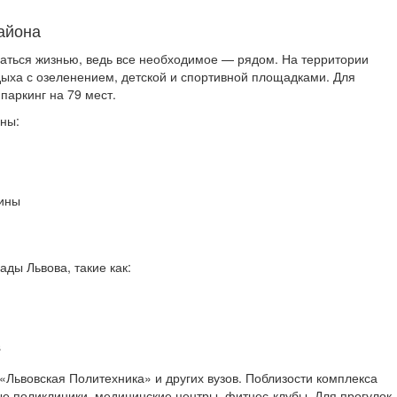
айона
даться жизнью, ведь все необходимое — рядом. На территории
ыха с озеленением, детской и спортивной площадками. Для
аркинг на 79 мест.
ны:
зины
ды Львова, такие как:
s
«Львовская Политехника» и других вузов. Поблизости комплекса
е поликлиники, медицинские центры, фитнес-клубы. Для прогулок