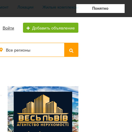
монт
Локации
Жилые комплексы
Понятно
Войти
Добавить объявление
Все регионы