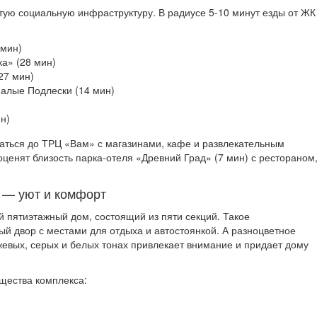
итую социальную инфраструктуру. В радиусе 5-10 минут езды от ЖК
 мин)
ка» (28 мин)
27 мин)
Малые Подлески (14 мин)
н)
аться до ТРЦ «Вам» с магазинами, кафе и развлекательным
оценят близость парка-отеля «Древний Град» (7 мин) с рестораном
о — уют и комфорт
 пятиэтажный дом, состоящий из пяти секций. Такое
ый двор с местами для отдыха и автостоянкой. А разноцветное
евых, серых и белых тонах привлекает внимание и придает дому
щества комплекса: