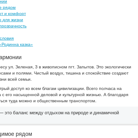
онии
е рядом
ют и комфорт
о для жизни
прозрачность
словия
«Родинна казка»
гармонии
су ул. Зеленая, 3 в живописном пгт. Запытов. Это экологически
есами и полями. Чистый воздух, тишина и спокойствие создают
ни всей семьи.
рый доступ ко всем благам цивилизации. Всего полчаса на
а с его насыщенной деловой и культурной жизнью. А благодаря
ться туда можно и общественным транспортом.
— это баланс между отдыхом на природе и динамичной
димое рядом