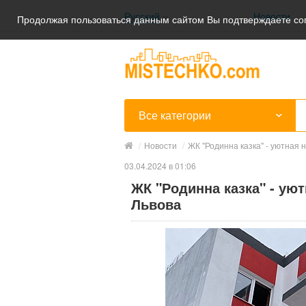
Русский
Новости
Продолжая пользоваться данным сайтом Вы подтверждаете сог
Українська
Русский
Все категории
/
Новости
/
ЖК "Родинна казка" - уютная 
03.04.2024 в 01:06
ЖК "Родинна казка" - ую
Львова