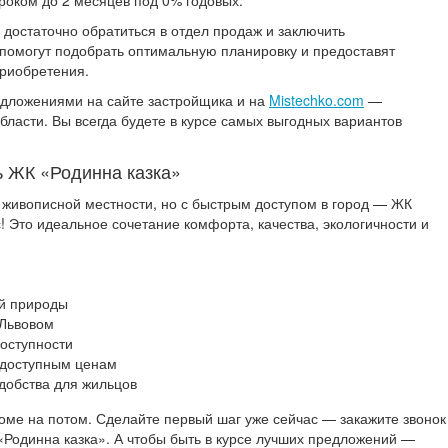
роком до 2 месяцев под 0% годовых.
достаточно обратиться в отдел продаж и заключить
помогут подобрать оптимальную планировку и предоставят
приобретения.
едложениями на сайте застройщика и на
Mistechko.com
—
бласти. Вы всегда будете в курсе самых выгодных вариантов
ь ЖК «Родинна казка»
в живописной местности, но с быстрым доступом в город — ЖК
! Это идеальное сочетание комфорта, качества, экологичности и
ой природы
 Львовом
оступности
 доступным ценам
удобства для жильцов
оме на потом. Сделайте первый шаг уже сейчас — закажите звонок
«Родинна казка». А чтобы быть в курсе лучших предложений —