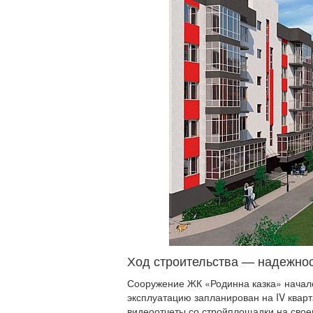
Ход строительства — надежнос
Сооружение ЖК «Родинна казка» началос
эксплуатацию запланирован на IV кварт
видеоотчеты со стройплощадки на свое