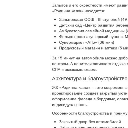
Запытов и его окрестности имеют разв
«Родинна казка» находятся:
Запытовская ООШ I-III ступеней (49
Детский сад «Центр развития ребен
Амбулатория семейной медицины (
Фельдшерско-акушерский пункт с. 
Супермаркет «АТБ» (36 мин)
Продуктовый магазин и аптеки (5 ми
За 15 минут на автомобиле можно добр
центром. А ценители активного отдыха 
СПА и аквакомплексом.
Архитектура и благоустройств
ЖК «Родинна казка» — это современный
проектирование создает закрытый уютн
оформление фасада в бордовых, оранж
индивидуальность.
Особенности благоустройства и преиму
Закрытый двор без автомобилей
Детская площадка рядом с домом