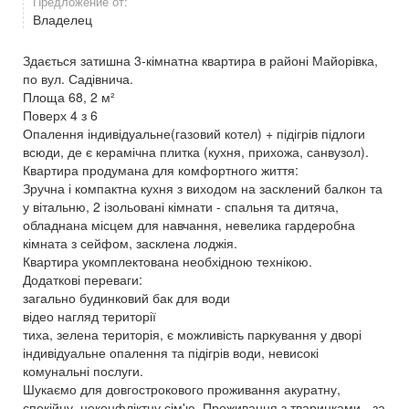
Предложение от:
Владелец
Здається затишна 3-кімнатна квартира в районі Майорівка,
по вул. Садівнича.
Площа 68, 2 м²
Поверх 4 з 6
Опалення індивідуальне(газовий котел) + підігрів підлоги
всюди, де є керамічна плитка (кухня, прихожа, санвузол).
Квартира продумана для комфортного життя:
Зручна і компактна кухня з виходом на засклений балкон та
у вітальню, 2 ізольовані кімнати - спальня та дитяча,
обладнана місцем для навчання, невелика гардеробна
кімната з сейфом, засклена лоджія.
Квартира укомплектована необхідною технікою.
Додаткові переваги:
загально будинковий бак для води
відео нагляд території
тиха, зелена територія, є можливість паркування у дворі
індивідуальне опалення та підігрів води, невисокі
комунальні послуги.
Шукаємо для довгострокового проживання акуратну,
спокійну, неконфліктну сім'ю. Проживання з тваринками - за