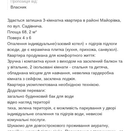
Пропозиція від:
Власник
Здається затишна 3-кімнатна квартира в районі Майорівка,
по вул. Садівнича.
Площа 68, 2 м²
Поверх 4 з 6
Опалення індивідуальне(газовий котел) + підігрів підлоги
всюди, де є керамічна плитка (кухня, прихожа, санвузол).
Квартира продумана для комфортного життя:
Зручна і компактна кухня з виходом на засклений балкон та
у вітальню, 2 ізольовані кімнати - спальня та дитяча,
обладнана місцем для навчання, невелика гардеробна
кімната з сейфом, засклена лоджія.
Квартира укомплектована необхідною технікою.
Додаткові переваги:
загально будинковий бак для води
відео нагляд території
тиха, зелена територія, є можливість паркування у дворі
індивідуальне опалення та підігрів води, невисокі
комунальні послуги.
Шукаємо для довгострокового проживання акуратну,