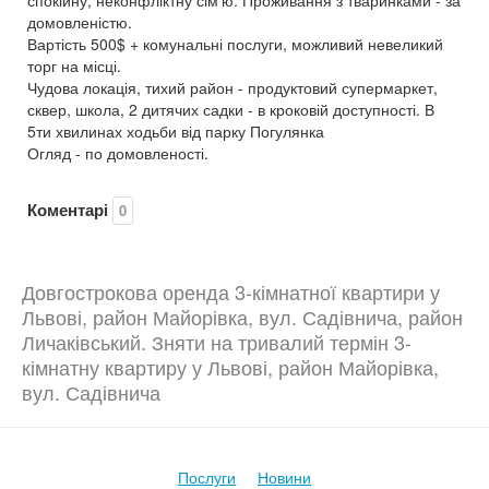
спокійну, неконфліктну сім'ю. Проживання з тваринками - за
домовленістю.
Вартість 500$ + комунальні послуги, можливий невеликий
торг на місці.
Чудова локація, тихий район - продуктовий супермаркет,
сквер, школа, 2 дитячих садки - в кроковій доступності. В
5ти хвилинах ходьби від парку Погулянка
Огляд - по домовленості.
Коментарі
0
Довгострокова оренда 3-кімнатної квартири у
Львові, район Майорівка, вул. Садівнича, район
Личаківський. Зняти на тривалий термін 3-
кімнатну квартиру у Львові, район Майорівка,
вул. Садівнича
Послуги
Новини