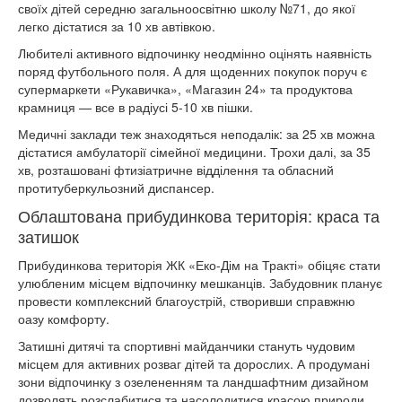
своїх дітей середню загальноосвітню школу №71, до якої
легко дістатися за 10 хв автівкою.
Любителі активного відпочинку неодмінно оцінять наявність
поряд футбольного поля. А для щоденних покупок поруч є
супермаркети «Рукавичка», «Магазин 24» та продуктова
крамниця — все в радіусі 5-10 хв пішки.
Медичні заклади теж знаходяться неподалік: за 25 хв можна
дістатися амбулаторії сімейної медицини. Трохи далі, за 35
хв, розташовані фтизіатричне відділення та обласний
протитуберкульозний диспансер.
Облаштована прибудинкова територія: краса та
затишок
Прибудинкова територія ЖК «Еко-Дім на Тракті» обіцяє стати
улюбленим місцем відпочинку мешканців. Забудовник планує
провести комплексний благоустрій, створивши справжню
оазу комфорту.
Затишні дитячі та спортивні майданчики стануть чудовим
місцем для активних розваг дітей та дорослих. А продумані
зони відпочинку з озелененням та ландшафтним дизайном
дозволять розслабитися та насолодитися красою природи,