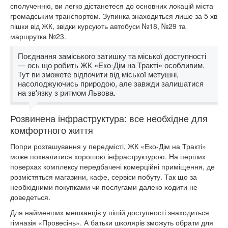
сполученню, ви легко дістанетеся до основних локацій міста
громадським транспортом. Зупинка знаходиться лише за 5 хв
пішки від ЖК, звідки курсують автобуси №18, №29 та
маршрутка №23.
Поєднання заміського затишку та міської доступності
— ось що робить ЖК «Еко-Дім на Тракті» особливим.
Тут ви зможете відпочити від міської метушні,
насолоджуючись природою, але завжди залишатися
на зв'язку з ритмом Львова.
Розвинена інфраструктура: все необхідне для
комфортного життя
Попри розташування у передмісті, ЖК «Еко-Дім на Тракті»
може похвалитися хорошою інфраструктурою. На перших
поверхах комплексу передбачені комерційні приміщення, де
розмістяться магазини, кафе, сервіси побуту. Так що за
необхідними покупками чи послугами далеко ходити не
доведеться.
Для найменших мешканців у пішій доступності знаходиться
гімназія «Провесінь». А батьки школярів зможуть обрати для