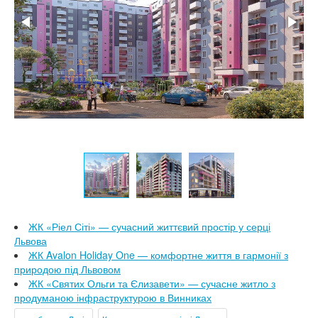
ЖК «Ріел Сіті» — сучасний життєвий простір у серці
Львова
ЖК Avalon Holiday One — комфортне життя в гармонії з
природою під Львовом
ЖК «Святих Ольги та Єлизавети» — сучасне житло з
продуманою інфраструктурою в Винниках