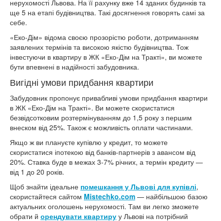
нерухомості Львова. На її рахунку вже 14 зданих будинків та
ще 5 на етапі будівництва. Такі досягнення говорять самі за
себе.
«Еко-Дім» відома своєю прозорістю роботи, дотриманням
заявлених термінів та високою якістю будівництва. Тож
інвестуючи в квартиру в ЖК «Еко-Дім на Тракті», ви можете
бути впевнені в надійності забудовника.
Вигідні умови придбання квартири
Забудовник пропонує привабливі умови придбання квартири
в ЖК «Еко-Дім на Тракті». Ви можете скористатися
безвідсотковим розтермінуванням до 1,5 року з першим
внеском від 25%. Також є можливість оплати частинами.
Якщо ж ви плануєте купівлю у кредит, то можете
скористатися іпотекою від банків-партнерів з авансом від
20%. Ставка буде в межах 3-7% річних, а термін кредиту —
від 1 до 20 років.
Щоб знайти ідеальне
помешкання у Львові для купівлі
,
скористайтеся сайтом
Mistechko.com
— найбільшою базою
актуальних оголошень нерухомості. Там ви легко зможете
обрати й
орендувати квартиру
у Львові на потрібний