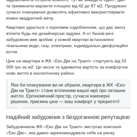
та трикімнатні варіанти площею від 42 до 87 м2. Продумані
сучасні планування дозволять ефективно використовувати
кожен квадратний метр.
Квартири здаються з чорновим оздобленням, що дає змогу
втілити будь-які дизайнерські задуми. А от базові речі
забудовник вже зробив: у кожній квартирі встановлені
лічильники води, газу, електрики, індивідуальні двофункційні
котли.
Ціни на квартири в ЖК «Еко-Дім на Тракті» стартують від 33
000 грн за м2. Це чесна та адекватна вартість за комфортне
нове житло в екологічному районі.
Яке би планування ви не обрали, квартира в ЖК «Еко-
Дім на Тракті» стане втіленням вашої мрії про затишне
житло. Ергономічний простір, сучасні інженерні
рішення, приємна ціна — ваш комфорт у пріоритеті!
Надійний забудовник з бездоганною репутацією
Забудовником ЖК «Еко-Дім на Тракті» виступає компанія
«Еко-Дім», яка давно зарекомендувала себе на ринку