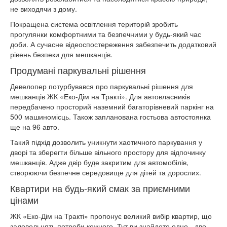
не виходячи з дому.
Покращена система освітлення територій зробить
прогулянки комфортними та безпечними у будь-який час
доби. А сучасне відеоспостереження забезпечить додатковий
рівень безпеки для мешканців.
Продумані паркувальні рішення
Девелопер потурбувався про паркувальні рішення для
мешканців ЖК «Еко-Дім на Тракті». Для автовласників
передбачено просторий наземний багаторівневий паркінг на
500 машиномісць. Також запланована гостьова автостоянка
ще на 96 авто.
Такий підхід дозволить уникнути хаотичного паркування у
дворі та зберегти більше вільного простору для відпочинку
мешканців. Адже двір буде закритим для автомобілів,
створюючи безпечне середовище для дітей та дорослих.
Квартири на будь-який смак за приємними
цінами
ЖК «Еко-Дім на Тракті» пропонує великий вибір квартир, що
задовольнять потреби кожного. Тут ви знайдете одно-, дво-