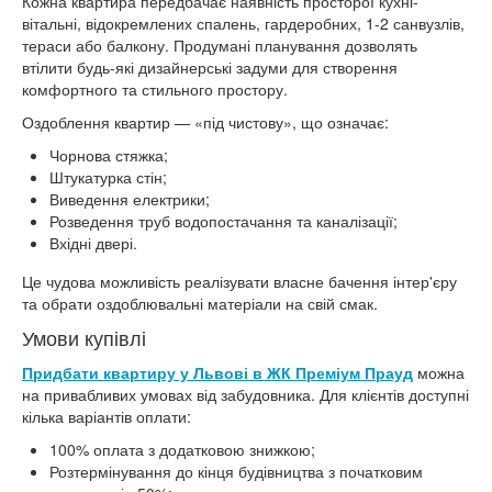
Кожна квартира передбачає наявність просторої кухні-
вітальні, відокремлених спалень, гардеробних, 1-2 санвузлів,
тераси або балкону. Продумані планування дозволять
втілити будь-які дизайнерські задуми для створення
комфортного та стильного простору.
Оздоблення квартир — «під чистову», що означає:
Чорнова стяжка;
Штукатурка стін;
Виведення електрики;
Розведення труб водопостачання та каналізації;
Вхідні двері.
Це чудова можливість реалізувати власне бачення інтер'єру
та обрати оздоблювальні матеріали на свій смак.
Умови купівлі
Придбати квартиру у Львові в ЖК Преміум Прауд
можна
на привабливих умовах від забудовника. Для клієнтів доступні
кілька варіантів оплати:
100% оплата з додатковою знижкою;
Розтермінування до кінця будівництва з початковим