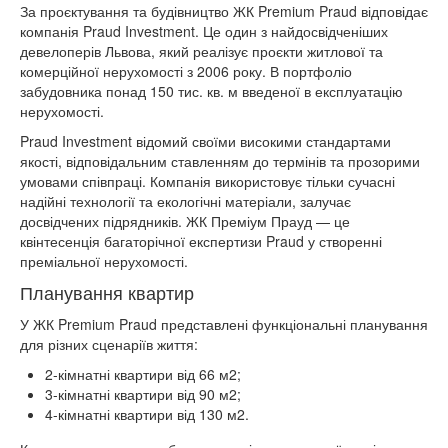
За проєктування та будівництво ЖК Premium Praud відповідає
компанія Praud Investment. Це один з найдосвідченіших
девелоперів Львова, який реалізує проєкти житлової та
комерційної нерухомості з 2006 року. В портфоліо
забудовника понад 150 тис. кв. м введеної в експлуатацію
нерухомості.
Praud Investment відомий своїми високими стандартами
якості, відповідальним ставленням до термінів та прозорими
умовами співпраці. Компанія використовує тільки сучасні
надійні технології та екологічні матеріали, залучає
досвідчених підрядників. ЖК Преміум Прауд — це
квінтесенція багаторічної експертизи Praud у створенні
преміальної нерухомості.
Планування квартир
У ЖК Premium Praud представлені функціональні планування
для різних сценаріїв життя:
2-кімнатні квартири від 66 м2;
3-кімнатні квартири від 90 м2;
4-кімнатні квартири від 130 м2.