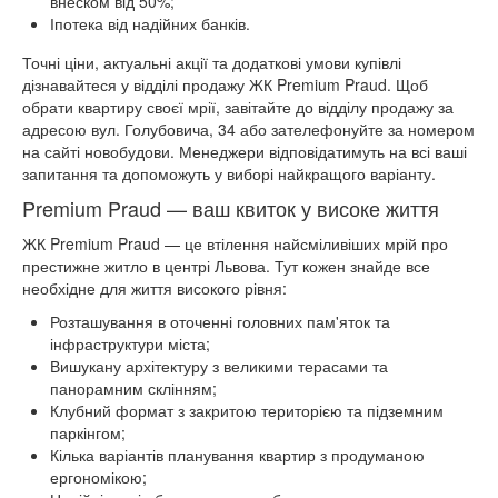
внеском від 50%;
Іпотека від надійних банків.
Точні ціни, актуальні акції та додаткові умови купівлі
дізнавайтеся у відділі продажу ЖК Premium Praud. Щоб
обрати квартиру своєї мрії, завітайте до відділу продажу за
адресою вул. Голубовича, 34 або зателефонуйте за номером
на сайті новобудови. Менеджери відповідатимуть на всі ваші
запитання та допоможуть у виборі найкращого варіанту.
Premium Praud — ваш квиток у високе життя
ЖК Premium Praud — це втілення найсміливіших мрій про
престижне житло в центрі Львова. Тут кожен знайде все
необхідне для життя високого рівня:
Розташування в оточенні головних пам'яток та
інфраструктури міста;
Вишукану архітектуру з великими терасами та
панорамним склінням;
Клубний формат з закритою територією та підземним
паркінгом;
Кілька варіантів планування квартир з продуманою
ергономікою;