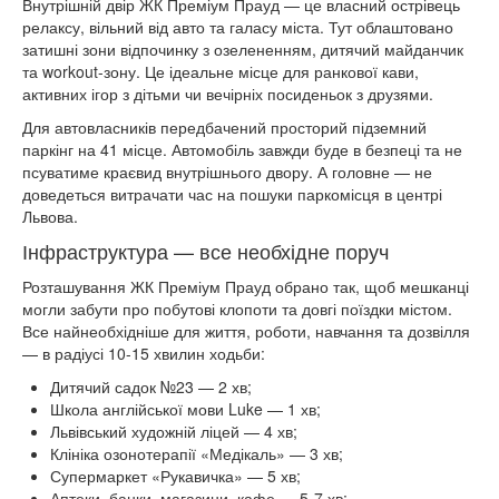
Внутрішній двір ЖК Преміум Прауд — це власний острівець
релаксу, вільний від авто та галасу міста. Тут облаштовано
затишні зони відпочинку з озелененням, дитячий майданчик
та workout-зону. Це ідеальне місце для ранкової кави,
активних ігор з дітьми чи вечірніх посиденьок з друзями.
Для автовласників передбачений просторий підземний
паркінг на 41 місце. Автомобіль завжди буде в безпеці та не
псуватиме краєвид внутрішнього двору. А головне — не
доведеться витрачати час на пошуки паркомісця в центрі
Львова.
Інфраструктура — все необхідне поруч
Розташування ЖК Преміум Прауд обрано так, щоб мешканці
могли забути про побутові клопоти та довгі поїздки містом.
Все найнеобхідніше для життя, роботи, навчання та дозвілля
— в радіусі 10-15 хвилин ходьби:
Дитячий садок №23 — 2 хв;
Школа англійської мови Luke — 1 хв;
Львівський художній ліцей — 4 хв;
Клініка озонотерапії «Медікаль» — 3 хв;
Супермаркет «Рукавичка» — 5 хв;
Аптеки, банки, магазини, кафе — 5-7 хв;