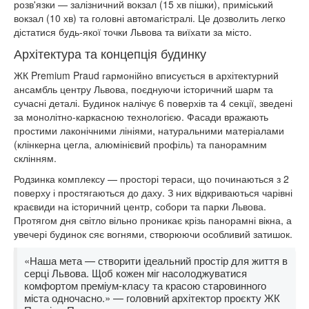
розв'язки — залізничний вокзал (15 хв пішки), приміський
вокзал (10 хв) та головні автомагістралі. Це дозволить легко
дістатися будь-якої точки Львова та виїхати за місто.
Архітектура та концепція будинку
ЖК Premium Praud гармонійно вписується в архітектурний
ансамбль центру Львова, поєднуючи історичний шарм та
сучасні деталі. Будинок налічує 6 поверхів та 4 секції, зведені
за монолітно-каркасною технологією. Фасади вражають
простими лаконічними лініями, натуральними матеріалами
(клінкерна цегла, алюмінієвий профіль) та панорамним
склінням.
Родзинка комплексу — просторі тераси, що починаються з 2
поверху і простягаються до даху. З них відкриваються чарівні
краєвиди на історичний центр, собори та парки Львова.
Протягом дня світло вільно проникає крізь панорамні вікна, а
увечері будинок сяє вогнями, створюючи особливий затишок.
«Наша мета — створити ідеальний простір для життя в
серці Львова. Щоб кожен міг насолоджуватися
комфортом преміум-класу та красою старовинного
міста одночасно.» — головний архітектор проєкту ЖК