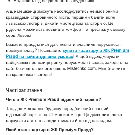
Надійність від бездоганного забудовника.
А ще мешканці зможуть насолоджуватись неймовірними
краєвидами старовинного міста, першими бачити вогні
львівських ліхтарів, дихати мистецтвом та історією. Це
рідкісна можливість поєднати комфорт та престиж у самому
серці Львова.
Бажаєте приєднатися до спільноти власників нерухомості
преміум-класу? Поспішайте
купити квартиру в ЖК Premium
Praud на найвигідніших умовах
! А щоб відслідковувати
найцікавіші пропозиції ринку нерухомості Львова, заходьте на
сайт безкоштовних оголошень Mistechko.com. Міняйте життя
на краще вже сьогодні!
Часті запитання
Чи є в ЖК Premium Praud підземний паркінг?
Так, для мешканців будинку передбачений власний
підземний паркінг на 41 машиномісце. Це дозволить легко
паркувати авто та завжди тримати його під наглядом.
Який стан квартир в ЖК Преміум Прауд?