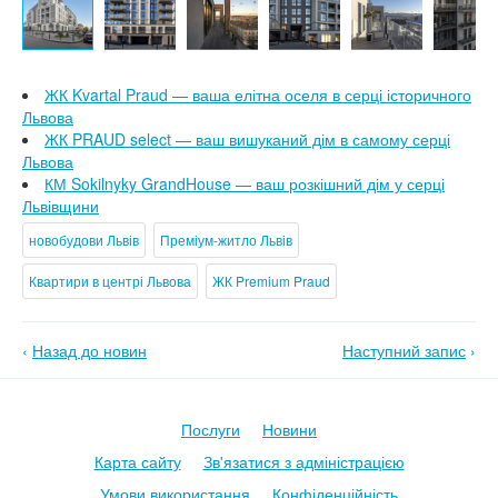
ЖК Kvartal Praud — ваша елітна оселя в серці історичного
Львова
ЖК PRAUD select — ваш вишуканий дім в самому серці
Львова
КМ Sokilnyky GrandHouse — ваш розкішний дім у серці
Львівщини
новобудови Львів
Преміум-житло Львів
Квартири в центрі Львова
ЖК Premium Praud
‹
Назад до новин
Наступний запис
›
Послуги
Новини
Карта сайту
Зв'язатися з адміністрацією
Умови використання
Конфіденційність