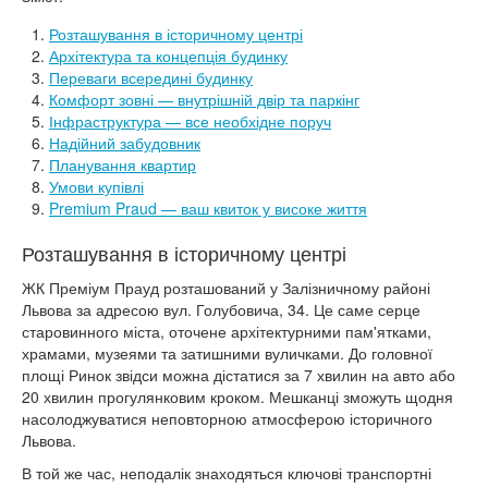
Розташування в історичному центрі
Архітектура та концепція будинку
Переваги всередині будинку
Комфорт зовні — внутрішній двір та паркінг
Інфраструктура — все необхідне поруч
Надійний забудовник
Планування квартир
Умови купівлі
Premium Praud — ваш квиток у високе життя
Розташування в історичному центрі
ЖК Преміум Прауд розташований у Залізничному районі
Львова за адресою вул. Голубовича, 34. Це саме серце
старовинного міста, оточене архітектурними пам'ятками,
храмами, музеями та затишними вуличками. До головної
площі Ринок звідси можна дістатися за 7 хвилин на авто або
20 хвилин прогулянковим кроком. Мешканці зможуть щодня
насолоджуватися неповторною атмосферою історичного
Львова.
В той же час, неподалік знаходяться ключові транспортні