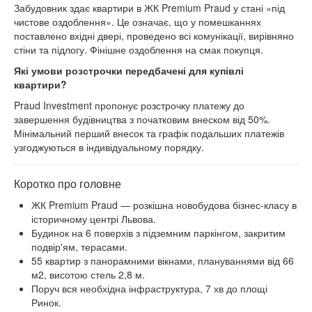
Забудовник здає квартири в ЖК Premium Praud у стані «під
чистове оздоблення». Це означає, що у помешканнях
поставлено вхідні двері, проведено всі комунікації, вирівняно
стіни та підлогу. Фінішне оздоблення на смак покупця.
Які умови розстрочки передбачені для купівлі
квартири?
Praud Investment пропонує розстрочку платежу до
завершення будівництва з початковим внеском від 50%.
Мінімальний перший внесок та графік подальших платежів
узгоджуються в індивідуальному порядку.
Коротко про головне
ЖК Premium Praud — розкішна новобудова бізнес-класу в
історичному центрі Львова.
Будинок на 6 поверхів з підземним паркінгом, закритим
подвір'ям, терасами.
55 квартир з панорамними вікнами, плануваннями від 66
м2, висотою стель 2,8 м.
Поруч вся необхідна інфраструктура, 7 хв до площі
Ринок.