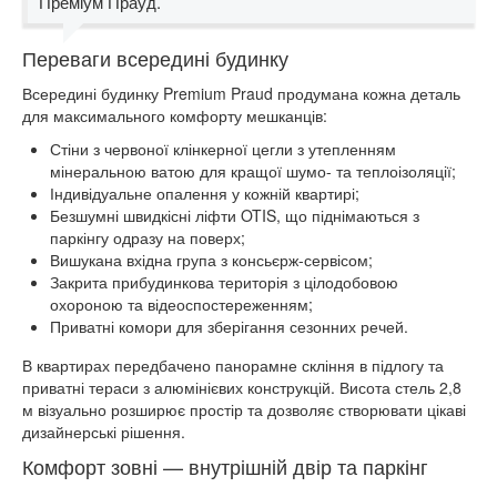
Преміум Прауд.
Переваги всередині будинку
Всередині будинку Premium Praud продумана кожна деталь
для максимального комфорту мешканців:
Стіни з червоної клінкерної цегли з утепленням
мінеральною ватою для кращої шумо- та теплоізоляції;
Індивідуальне опалення у кожній квартирі;
Безшумні швидкісні ліфти OTIS, що піднімаються з
паркінгу одразу на поверх;
Вишукана вхідна група з консьєрж-сервісом;
Закрита прибудинкова територія з цілодобовою
охороною та відеоспостереженням;
Приватні комори для зберігання сезонних речей.
В квартирах передбачено панорамне скління в підлогу та
приватні тераси з алюмінієвих конструкцій. Висота стель 2,8
м візуально розширює простір та дозволяє створювати цікаві
дизайнерські рішення.
Комфорт зовні — внутрішній двір та паркінг