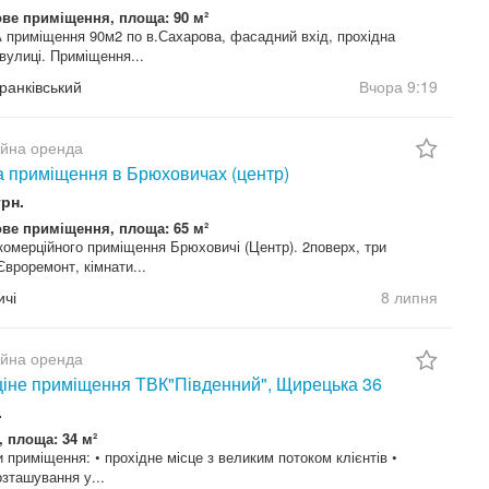
ве приміщення, площа: 90 м²
приміщення 90м2 по в.Сахарова, фасадний вхід, прохідна
вулиці. Приміщення...
Франківський
Вчора
9:19
ійна оренда
 приміщення в Брюховичах (центр)
грн.
ве приміщення, площа: 65 м²
омерційного приміщення Брюховичі (Центр). 2поверх, три
Євроремонт, кімнати...
чі
8 липня
ійна оренда
іне приміщення ТВК"Південний", Щирецька 36
.
, площа: 34 м²
 приміщення: • прохідне місце з великим потоком клієнтів •
зташування у...