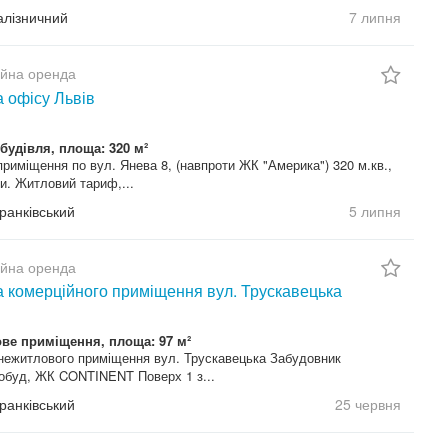
Залізничний
7 липня
ійна оренда
 офісу Львів
будівля, площа: 320 м²
риміщення по вул. Янева 8, (навпроти ЖК "Америка") 320 м.кв.,
и. Житловий тариф,...
Франківський
5 липня
ійна оренда
 комерційного приміщення вул. Трускавецька
ве приміщення, площа: 97 м²
нежитлового приміщення вул. Трускавецька Забудовник
обуд, ЖК CONTINENT Поверх 1 з...
Франківський
25 червня