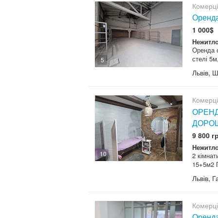
Комерц
Оренда
1 000$
Нежитло
Оренда 
стелі 5м
5
Львів, 
Комерц
ОРЕНД
ДОРО
9 800 г
Нежитло
10
2 кімнат
15+5м2 П
Львів, 
Комерц
Оренда