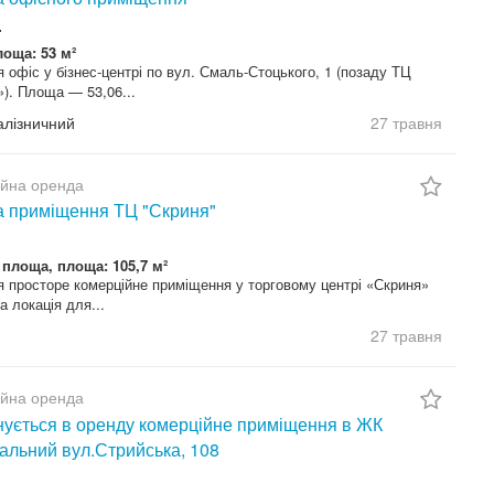
.
лоща: 53 м²
 офіс у бізнес-центрі по вул. Смаль-Стоцького, 1 (позаду ТЦ
). Площа — 53,06...
Залізничний
27 травня
ійна оренда
 приміщення ТЦ "Скриня"
 площа, площа: 105,7 м²
 просторе комерційне приміщення у торговому центрі «Скриня»
 локація для...
27 травня
ійна оренда
ується в оренду комерційне приміщення в ЖК
альний вул.Стрийська, 108