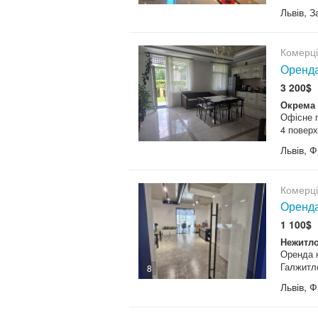
Львів, 
Комерц
Оренда
3 200$
Окрема 
Офісне п
4 поверх
Львів, 
Комерц
Оренда
1 100$
Нежитло
Оренда 
Галжитл
8
Львів, 