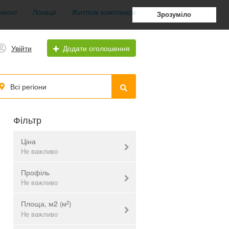
емонт
Локації
Житлові комплекси
Зрозуміло
Увійти
Додати оголошення
Всі регіони
Фільтр
Ціна
Не важливо
Профіль
грн.
$
євр.
Не важливо
Площа, м2
2
(м
)
АЗС
Не важливо
Не важливо
Автомийка