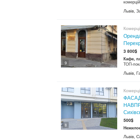
комерцій
Львів, 
Комерц
Оренда
Перехр
3 800$
Кафе, п
9
ТОП-лока
Львів, 
Комерц
ФАСАД
НАВПРО
Сихівс
500$
8
Нежилое
Львів, С