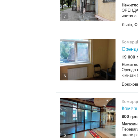
Нежитло
ОРЕНДА 
частина 
7
Львів, 
Комерц
Оренда
19 000 
Нежитло
Оренда к
кімнати 
6
Брюхови
Комерц
Комерц
800 грн
Магазин
Переваги
вдале ро
5