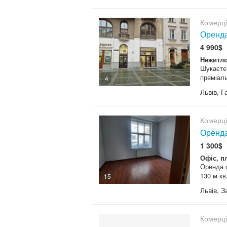
Комерц
Оренда
4 990$
Нежитло
Шукаєте
преміаль
4
Львів, 
Комерц
Оренда
1 300$
Офіс, п
Оренда 
130 м кв
15
Львів, 
Комерц