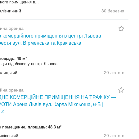
ного приміщення в...
Залізничний
30 березня
ійна оренда
 комерційного приміщення в центрі Львова
естя вул. Вірменська та Краківська
лощадь: 40 м²
ція під бізнес у центрі Львова
Галицький
20 лютого
ійна оренда
НЕ КОМЕРЦІЙНЕ ПРИМІЩЕННЯ НА ТРАФІКУ —
ТИ Арена Львів вул. Карла Мікльоша, 6-Б |
ьк
 помещение, площадь: 48.3 м²
ихівський
20 лютого