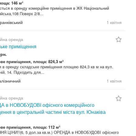
лоща: 146 м²
ється в оренду комерційне приміщення в ЖК Національний
йська,108 Поверх 2/8...
Франківський
1 квітня
ійна оренда
ьке приміщення
грн.
ве приміщення, площа: 824,3 м²
я в оренду складське приміщення площею 824,3 кв м на вул.
ій, 14. Підходить для...
Залізничний
1 квітня
ійна оренда
А в НОВОБУДОВІ офісного комерційного
ення в центральній частині міста вул. Юнаківа
ве приміщення, площа: 112 м²
Я ЦІНИ!!(6, 5 дол.за кв.м.) ОРЕНДА в НОВОБУДОВІ офісного