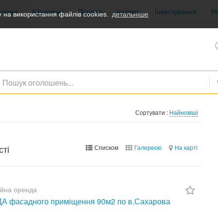
овини
Юридичні
Поради
Іпотека
Інвестування
Р
 на використання файлів cookies.
детальніше
Сортувати :
Найновіші
сті
Списком
Галереєю
На карті
ійна оренда
 фасадного приміщення 90м2 по в.Сахарова