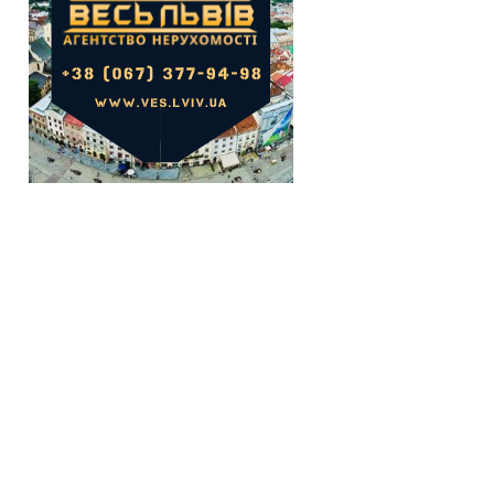
Салон краси
Склад
СТО
Торгова площа
Не важливо