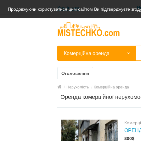
Українська
Н
Продовжуючи користуватися цим сайтом Ви підтверджуєте згоду
Українська
Русский
Комерційна оренда
Оголошення
/
Нерухомість
/
Комерційна оренда
Оренда комерційної нерухомо
Комерц
ОРЕНДА
800$