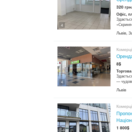
320 грн
Офіс, п
Здається
«Скриня»
4
Львів, 
Комерц
Оренда
8$
Торгова
Здається
— чудова
4
Львів
Комерц
Пропон
Націон
1 800$