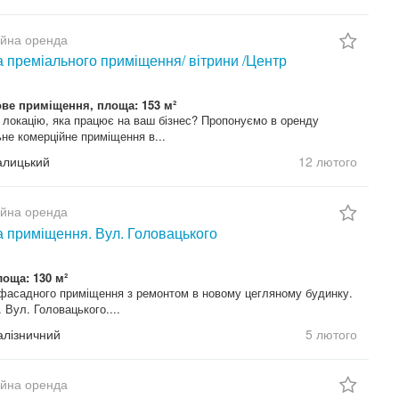
ійна оренда
 преміального приміщення/ вітрини /Центр
ве приміщення, площа: 153 м²
 локацію, яка працює на ваш бізнес? Пропонуємо в оренду
не комерційне приміщення в...
Галицький
12 лютого
ійна оренда
 приміщення. Вул. Головацького
лоща: 130 м²
фасадного приміщення з ремонтом в новому цегляному будинку.
. Вул. Головацького....
Залізничний
5 лютого
ійна оренда