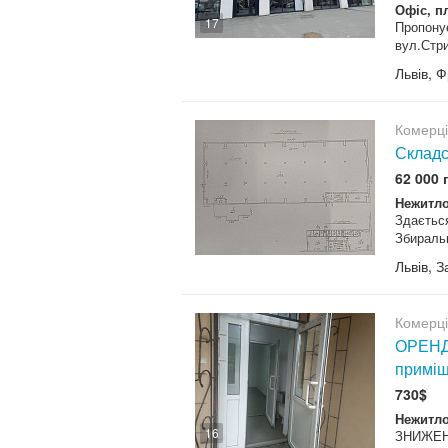
Офіс, п
17
Пропону
вул.Стри
Львів, 
Комерц
Складс
62 000 
Нежитло
Здаєтьс
Збиральн
Львів, 
Комерц
ОРЕНД
приміщ
730$
Нежитло
16
ЗНИЖЕНН