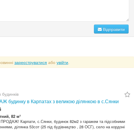
Відправити
повинні
зареєструватися
або
увійти
.
 будинків
Ж будинку в Карпатах з великою ділянкою в с.Сянки
$
тний, 82 м²
 ПРОДАЖ! Карпати, с.Сянки, будинок 82м2 з гаражем та підсобними
ннями, ділянка 53сот (25 під будівництво , 28 ОСГ), село на кордоні