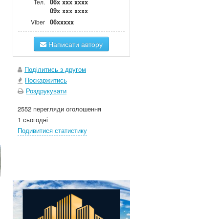
06x xxx xxxx
Тел.
09x xxx xxxx
06xxxxx
Viber
Написати автору
Поділитись з другом
Поскаржитись
Роздрукувати
2552 перегляди оголошення
1 сьогодні
Подивитися статистику