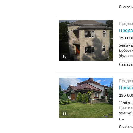
Львівсь
Продаж
Прода
150 00
5-кімна
Добротн
(будинок
18
Львівсь
Продаж
Прода
235 00
11-кімн
Простор
великої
11
з...
Львівсь