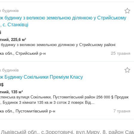
 будинків
ж будинку з великою земельною ділянкою у Стрийському
, с. Станківці
$
тний, 225,6 м²
будинку з великою земельною ділянкою у Стрийському районі
ка обл., Стрийський р-н
25 травня
 будинків
ж Будинку Сокільники Преміум Класу
0$
тний, 135 м²
спенська вулиця Сокільники, Пустомитівський район 256 000 $ Продаж
, Будинок 3 кімнати 135 кв.м 3 соток 2 поверх Від...
ка обл., Пустомитівський р-н
7 травня
 Львівській обл., с.Зоротовичі, вул.Миру, 8, район Са