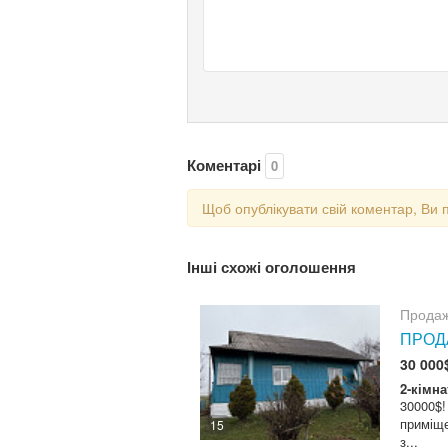
Коментарі
0
Щоб опублікувати свій коментар, Ви 
Інші схожі оголошення
Продаж
ПРОДА
30 000
2-кімна
30000$!
приміще
15
з...