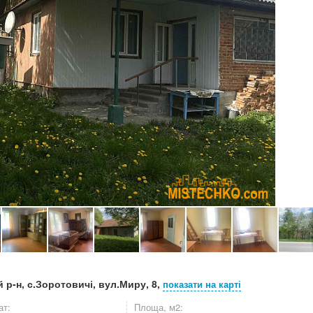
 р-н, с.Зоротовичі, вул.Миру, 8,
показати на карті
ат:
Площа, м2: