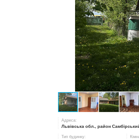
Адреса:
Львівська обл., район Самбірський
Тип будинку:
Кімн