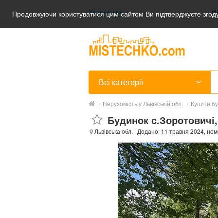
Українська
Н
Продовжуючи користуватися цим сайтом Ви підтверджуєте згоду
Українська
Русский
Всі категорії
/
Нерухомість у Львівській обл.
/
Купити бу
Будинок с.Зоротовичі,
Львівська обл.
| Додано: 11 травня 2024, ном