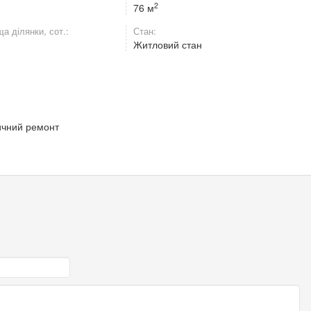
2
76 м
а ділянки, сот.:
Стан:
Житловий стан
ичний ремонт