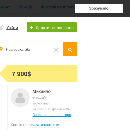
емонт
Локації
Житлові комплекси
Зрозуміло
Увійти
Додати оголошення
Львівська обл.
7 900$
Михайло
офлайн
користувач
на сайті з 11 травня 2024
Всі оголошення автора
Контакти
показати контакти