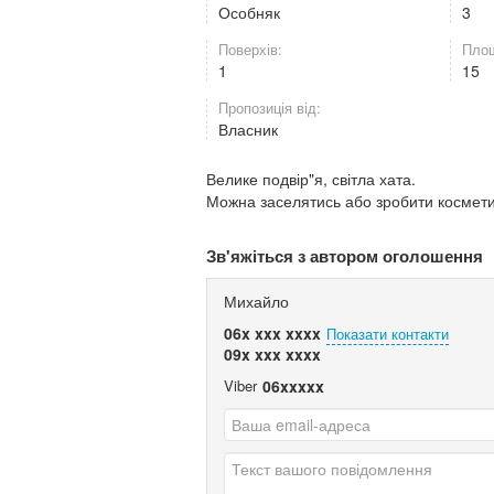
Особняк
3
Поверхів:
Площ
1
15
Пропозиція від:
Власник
Велике подвір"я, світла хата.
Можна заселятись або зробити космет
Зв'яжіться з автором оголошення
Михайло
06x xxx xxxx
Показати контакти
09x xxx xxxx
Viber
06xxxxx