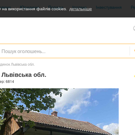
овини
Юридичні
Поради
Іпотека
Інвестування
Р
 на використання файлів cookies.
детальніше
динок Львівська обл.
 Львівська обл.
ер: 6814