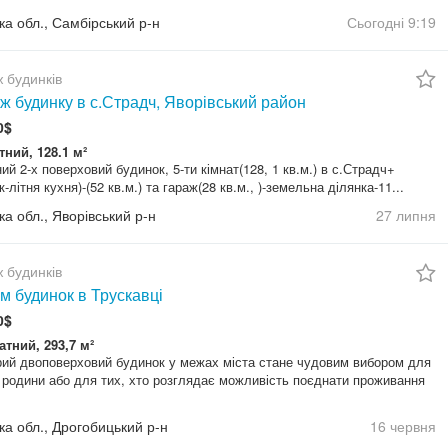
ка обл., Самбірський р-н
Сьогодні
9:19
 будинків
ж будинку в с.Страдч, Яворівський район
0$
тний, 128.1 м²
ий 2-х поверховий будинок, 5-ти кімнат(128, 1 кв.м.) в с.Страдч+
-літня кухня)-(52 кв.м.) та гараж(28 кв.м., )-земельна ділянка-11...
ка обл., Яворівський р-н
27 липня
 будинків
м будинок в Трускавці
0$
атний, 293,7 м²
ий двоповерховий будинок у межах міста стане чудовим вибором для
 родини або для тих, хто розглядає можливість поєднати проживання
ка обл., Дрогобицький р-н
16 червня