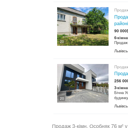
Продаж
Прода
районі
90 000
6-кімна
20
Продаж 
Львівсь
Продаж
Прода
256 00
3-кімна
Бічна У
будинку
20
Львівсь
Продаж 3-кімн. Особняк 76 м² у