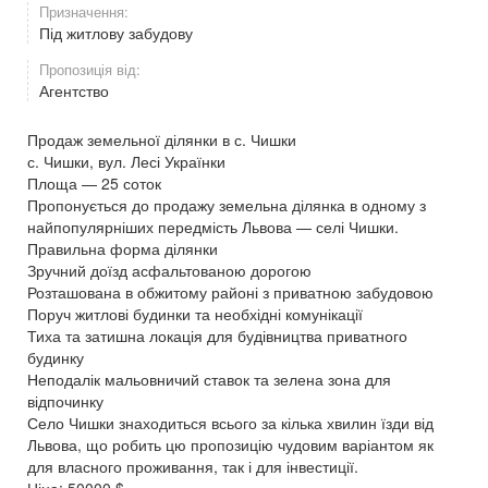
Призначення:
Під житлову забудову
Пропозиція від:
Агентство
Продаж земельної ділянки в с. Чишки
с. Чишки, вул. Лесі Українки
Площа — 25 соток
Пропонується до продажу земельна ділянка в одному з
найпопулярніших передмість Львова — селі Чишки.
Правильна форма ділянки
Зручний доїзд асфальтованою дорогою
Розташована в обжитому районі з приватною забудовою
Поруч житлові будинки та необхідні комунікації
Тиха та затишна локація для будівництва приватного
будинку
Неподалік мальовничий ставок та зелена зона для
відпочинку
Село Чишки знаходиться всього за кілька хвилин їзди від
Львова, що робить цю пропозицію чудовим варіантом як
для власного проживання, так і для інвестиції.