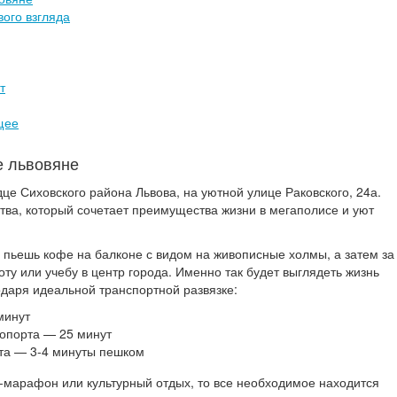
вого взгляда
т
щее
е львовяне
це Сиховского района Львова, на уютной улице Раковского, 24а.
тва, который сочетает преимущества жизни в мегаполисе и уют
 пьешь кофе на балконе с видом на живописные холмы, а затем за
у или учебу в центр города. Именно так будет выглядеть жизнь
годаря идеальной транспортной развязке:
минут
ропорта — 25 минут
та — 3-4 минуты пешком
г-марафон или культурный отдых, то все необходимое находится