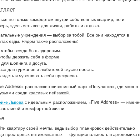
атляет
ься не только комфортом внутри собственных квартир, но и
ерь, здесь есть все для жизни, работы и отдыха.
вательные учреждения — выбор за тобой. Все они находятся в
утах езды. Рядом также расположены:
чтобы всегда быть здоровым.
чтобы держать себя в форме.
для шопинга и досуга.
се для гурманов и любителей вкусно поесть.
ядеть и чувствовать себя прекрасно.
ive Address» расположен живописный парк «Погулянка», где можно
рузьями среди красивых пейзажей.
ойке Львова
с идеальным расположением, «Five Address» — именн
 счастливой и комфортной жизни.
ье
йти квартиру своей мечты, ведь выбор планировок действительно
до просторных пятикомнатных — функциональность и эргономика 