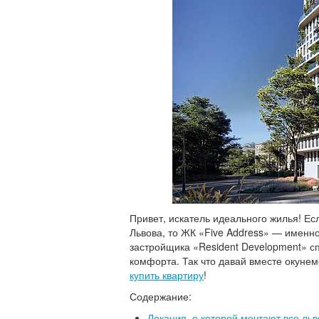
Привет, искатель идеального жилья! Ес
Львова, то ЖК «Five Address» — именно
застройщика «Resident Development» с
комфорта. Так что давай вместе окунем
купить квартиру
!
Содержание:
Локация, о которой мечтают все ль