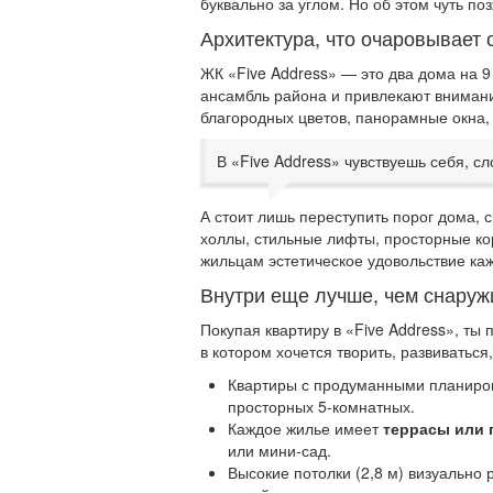
буквально за углом. Но об этом чуть поз
Архитектура, что очаровывает 
ЖК «Five Address» — это два дома на 9
ансамбль района и привлекают внимани
благородных цветов, панорамные окна,
В «Five Address» чувствуешь себя, сл
А стоит лишь переступить порог дома, 
холлы, стильные лифты, просторные ко
жильцам эстетическое удовольствие ка
Внутри еще лучше, чем снаруж
Покупая квартиру в «Five Address», ты
в котором хочется творить, развиваться,
Квартиры с продуманными планиров
просторных 5-комнатных.
Каждое жилье имеет
террасы или 
или мини-сад.
Высокие потолки (2,8 м) визуально