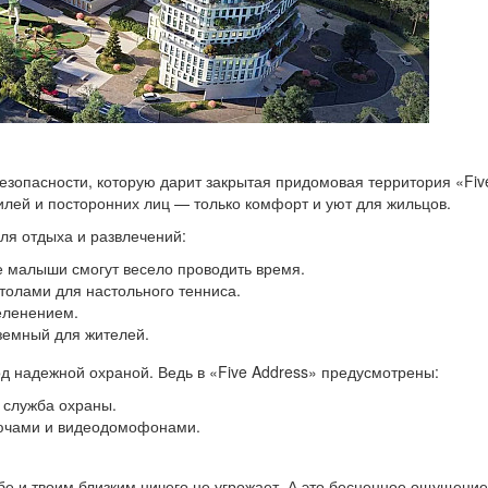
безопасности, которую дарит закрытая придомовая территория «Fiv
илей и посторонних лиц — только комфорт и уют для жильцов.
ля отдыха и развлечений:
е малыши смогут весело проводить время.
толами для настольного тенниса.
еленением.
земный для жителей.
од надежной охраной. Ведь в «Five Address» предусмотрены:
 служба охраны.
лючами и видеодомофонами.
ебе и твоим близким ничего не угрожает. А это бесценное ощущение