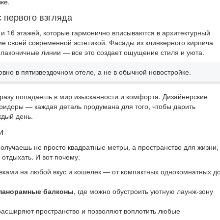
же.
с первого взгляда
 и 16 этажей, которые гармонично вписываются в архитектурный
е своей современной эстетикой. Фасады из клинкерного кирпича
 лаконичные линии — все это создает ощущение стиля и уюта.
овно в пятизвездочном отеле, а не в обычной новостройке.
сразу попадаешь в мир изысканности и комфорта. Дизайнерские
ридоры — каждая деталь продумана для того, чтобы дарить
ждый день.
и
 получаешь не просто квадратные метры, а пространство для жизни,
 отдыхать. И вот почему:
ками на любой вкус и кошелек — от компактных однокомнатных д
панорамные балконы
, где можно обустроить уютную лаунж-зону
 расширяют пространство и позволяют воплотить любые