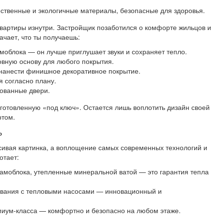
ественные и экологичные материалы, безопасные для здоровья.
квартиры изнутри. Застройщик позаботился о комфорте жильцов и
начает, что ты получаешь:
облока — он лучше приглушает звуки и сохраняет тепло.
овную основу для любого покрытия.
 нанести финишное декоративное покрытие.
я согласно плану.
ованные двери.
дготовленную «под ключ». Остается лишь воплотить дизайн своей
ртом.
ь
асивая картинка, а воплощение самых современных технологий и
отает:
рамоблока, утепленные минеральной ватой — это гарантия тепла
ования с тепловыми насосами — инновационный и
иум-класса — комфортно и безопасно на любом этаже.