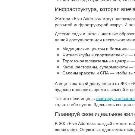
Инфраструктура, которая впеч
Жители «Five Address» могут наслаждат
развитой инфраструктурой вокруг. И пов
Детские сады и школы, частные образо
пешей доступности или нескольких мин
Медицинские центры и больницы — 
Фитнес-клубы и спорткомплексы — 
Торгово-развлекательные центры — 
Кафе, рестораны, супермаркеты — в
Салоны красоты и СПА — чтобы выгл
А еще в шаговой доступности от ЖК «F
чудесно проводить время с семьей и д
Так что если ищешь
квартиру в новостр
то, что тебе нужно. Здесь есть все для
Планируй свое идеальное жил
В ЖК «Five Address» каждый сможет на
впечатляет. От уютных однокомнатных 