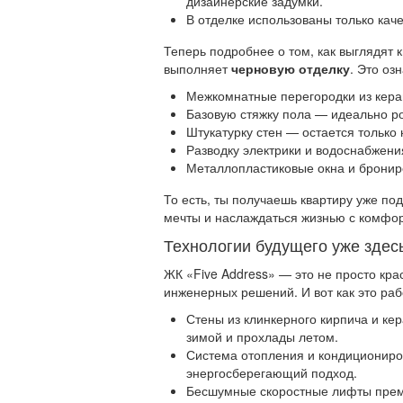
дизайнерские задумки.
В отделке использованы только кач
Теперь подробнее о том, как выглядят 
выполняет
черновую отделку
. Это оз
Межкомнатные перегородки из керам
Базовую стяжку пола — идеально р
Штукатурку стен — остается только
Разводку электрики и водоснабжени
Металлопластиковые окна и бронир
То есть, ты получаешь квартиру уже по
мечты и наслаждаться жизнью с комфо
Технологии будущего уже здес
ЖК «Five Address» — это не просто кр
инженерных решений. И вот как это раб
Стены из клинкерного кирпича и ке
зимой и прохлады летом.
Система отопления и кондиционир
энергосберегающий подход.
Бесшумные скоростные лифты прем