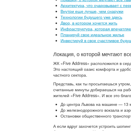
Архитектура, что очаровывает с пер
Внутри еще лучше, чем снаружи
Технологии будущего уже здесь
Двор, в котором хочется жить
Инфраструктура, которая впечатляе
Планируй свое идеальное жилье
Инвестируй в свое счастливое буду
Локация, о которой мечтают вс
ЖК «Five Address» расположился в серд
Это настоящий оазис комфорта и удобс
частного сектора.
Представь, как ты просыпаешься утром,
считанные минуты добираешься на работ
жителей «Five Address». И все это бла
До центра Львова на машине — 13 
До железнодорожного вокзала и аэ
Остановки общественного транспор
А если вдруг захочется устроить шопин