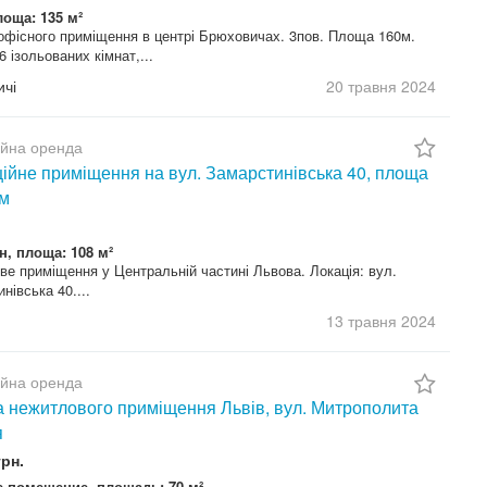
лоща: 135 м²
офісного приміщення в центрі Брюховичах. 3пов. Площа 160м.
6 ізольованих кімнат,...
чі
20 травня
2024
ійна оренда
ійне приміщення на вул. Замарстинівська 40, площа
.м
н, площа: 108 м²
е приміщення у Центральній частині Львова. Локація: вул.
нівська 40....
13 травня
2024
ійна оренда
 нежитлового приміщення Львів, вул. Митрополита
я
грн.
 помещение, площадь: 70 м²