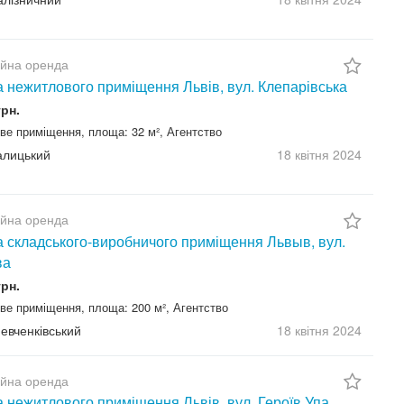
ійна оренда
 нежитлового приміщення Львів, вул. Клепарівська
грн.
ве приміщення, площа: 32 м², Агентство
Галицький
18 квітня
2024
ійна оренда
 складського-виробничого приміщення Львыв, вул.
ва
грн.
ве приміщення, площа: 200 м², Агентство
Шевченківський
18 квітня
2024
ійна оренда
 нежитлового приміщення Львів, вул. Героїв Упа