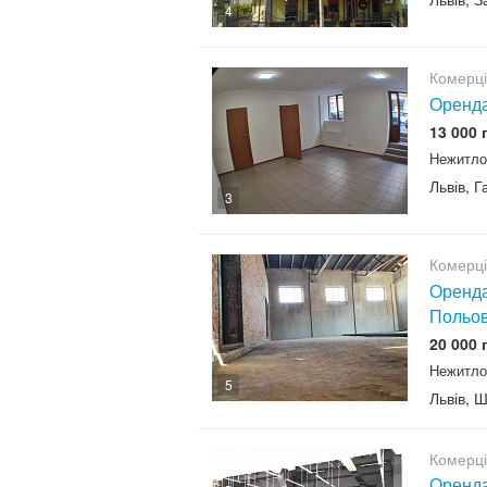
4
Комерц
Оренда
13 000 
Нежитло
Львів, 
3
Комерц
Оренда
Польо
20 000 
Нежитло
5
Львів, 
Комерц
Оренда