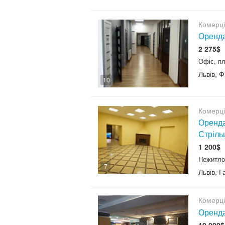
Комерц
Оренда
2 275$
Офіс, пл
Львів, 
10
Комерц
Оренда
Стріль
1 200$
Нежитло
7
Львів, 
Комерц
Оренда
10 000$