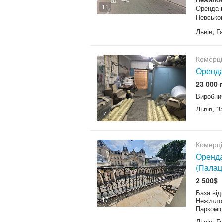
11
Оренда 
Невськог
Львів, 
Комерц
Оренда
23 000 
Виробни
Львів, 
7
Комерц
Оренда
(Палац
2 500$
База від
17
Нежитло
Паркоміс
Львів, 