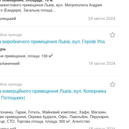
нежитлового приміщення Львів, вул. Митрополита Андрея
о (Бандери). Загальна площа...
Галицький
24 квітня
2024
ійна оренда
 виробничого приміщення Львів, вул. Героїв Упа
грн.
2
че приміщення, площа: 130 м
Залізничний
18 квітня
2024
ійна оренда
 комерційного приміщення Львів, вул. Коперника
 Потоцьких)
починку, Гараж, Готель, Майновий комплекс, Кафе, Магазин,
ве приміщення, Окрема будівля, Офіс, Павільйон, Перукарня,
це, СТО, Торгова площа, площа: 300 м², Агентство
Галицький
18 квітня
2024