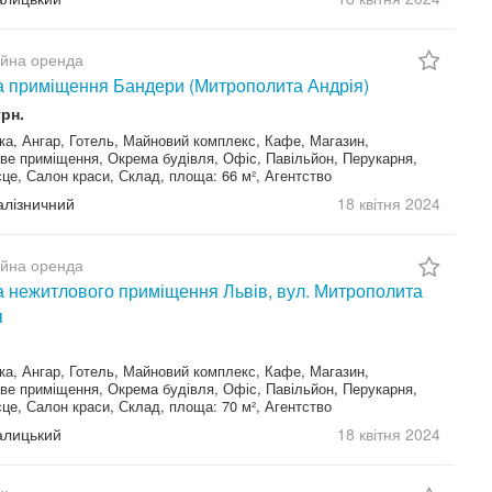
ійна оренда
 приміщення Бандери (Митрополита Андрія)
грн.
а, Ангар, Готель, Майновий комплекс, Кафе, Магазин,
ве приміщення, Окрема будівля, Офіс, Павільйон, Перукарня,
це, Салон краси, Склад, площа: 66 м², Агентство
Залізничний
18 квітня
2024
ійна оренда
 нежитлового приміщення Львів, вул. Митрополита
я
а, Ангар, Готель, Майновий комплекс, Кафе, Магазин,
ве приміщення, Окрема будівля, Офіс, Павільйон, Перукарня,
це, Салон краси, Склад, площа: 70 м², Агентство
Галицький
18 квітня
2024