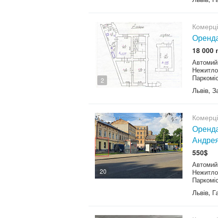
Комерц
Оренда
18 000 
Автомийк
Нежитло
Паркоміс
2
Львів, 
Комерц
Оренда
Андре
550$
Автомийк
20
Нежитло
Паркоміс
Львів, 