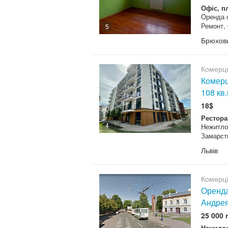
Офіс, п
Оренда 
Ремонт, 
5
Брюхови
Комерц
Комерц
108 кв
18$
Рестора
4
Нежитлов
Замарсти
Львів
Комерц
Оренда
Андре
25 000 
Нежилое