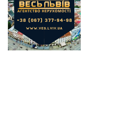
Салон краси
Склад
СТО
Торгова площа
Не важливо