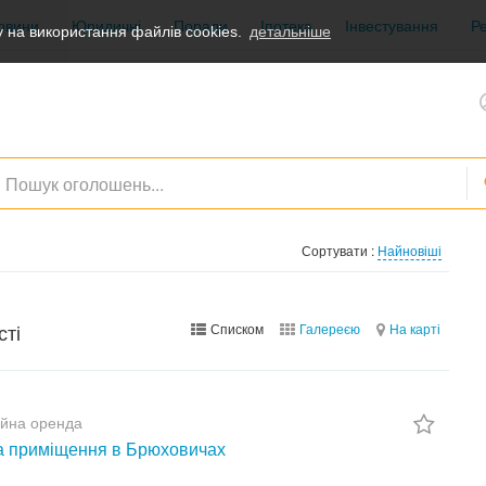
овини
Юридичні
Поради
Іпотека
Інвестування
Р
 на використання файлів cookies.
детальніше
Сортувати :
Найновіші
сті
Списком
Галереєю
На карті
ійна оренда
 приміщення в Брюховичах