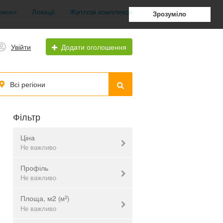
емонт
Локації
Житлові комплекси
Зрозуміло
Увійти
Додати оголошення
Всі регіони
Фільтр
Ціна
Не важливо
Профіль
грн.
$
євр.
Не важливо
Площа, м2
2
(м
)
АЗС
Не важливо
Не важливо
Автомийка