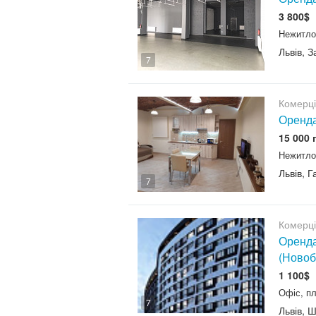
3 800$
Нежитло
Львів, 
7
Комерц
Оренда
15 000 
Нежитло
Львів, 
7
Комерц
Оренда
(Новоб
1 100$
Офіс, пл
7
Львів, 