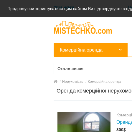
Українська
Н
Продовжуючи користуватися цим сайтом Ви підтверджуєте згоду
Українська
Русский
Комерційна оренда
Оголошення
/
Нерухомість
/
Комерційна оренда
Оренда комерційної нерухомо
Комерц
Оренда
800$