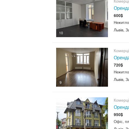
Комерц
Оренда
600$
Нежитло
Львів, 
10
Комерц
Оренда
720$
Нежитло
Львів, 
9
Комерц
Оренда
950$
Офіс, пл
Львів, 