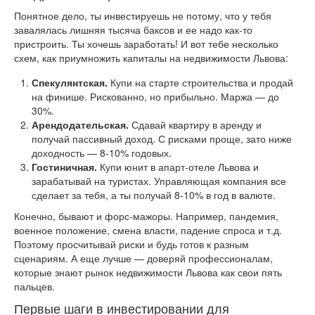
Понятное дело, ты инвестируешь не потому, что у тебя
завалялась лишняя тысяча баксов и ее надо как-то
пристроить. Ты хочешь заработать! И вот тебе несколько
схем, как приумножить капиталы на недвижимости Львова:
Спекулянтская.
Купи на старте строительства и продай
на финише. Рискованно, но прибыльно. Маржа — до
30%.
Арендодательская.
Сдавай квартиру в аренду и
получай пассивный доход. С рисками проще, зато ниже
доходность — 8-10% годовых.
Гостиничная.
Купи юнит в апарт-отеле Львова и
зарабатывай на туристах. Управляющая компания все
сделает за тебя, а ты получай 8-10% в год в валюте.
Конечно, бывают и форс-мажоры. Например, пандемия,
военное положение, смена власти, падение спроса и т.д.
Поэтому просчитывай риски и будь готов к разным
сценариям. А еще лучше — доверяй профессионалам,
которые знают рынок недвижимости Львова как свои пять
пальцев.
Первые шаги в инвестировании для