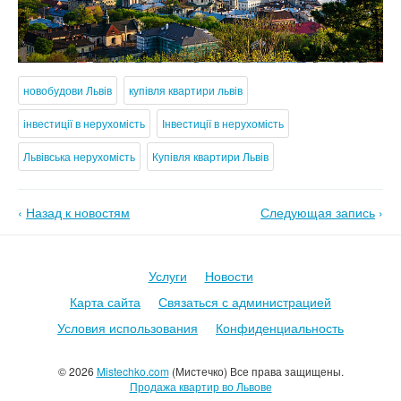
новобудови Львів
купівля квартири львів
інвестиції в нерухомість
Інвестиції в нерухомість
Львівська нерухомість
Купівля квартири Львів
‹
Назад к новостям
Следующая запись
›
Услуги
Новости
Карта сайта
Связаться с администрацией
Условия использования
Конфиденциальность
© 2026
Mistechko.com
(Мистечко) Все права защищены.
Продажа квартир во Львове