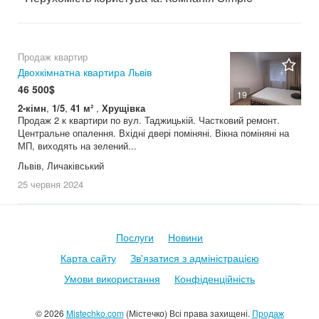
Продаж квартир
Двохкімнатна квартира Львів
46 500$
19
2-кімн
,
1/5
,
41 м²
,
Хрущівка
Продаж 2 к квартири по вул. Таджицькій. Частковий ремонт.
Центральне опалення. Вхідні двері поміняні. Вікна поміняні на
МП, виходять на зелений...
Львів, Личаківський
25 червня
2024
Послуги
Новини
Карта сайту
Зв'язатися з адміністрацією
Умови використання
Конфіденційність
© 2026
Mistechko.com
(Містечко) Всі права захищені.
Продаж