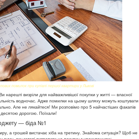
вих помилок при купівлі першої квартири у Львові
 Ви нарешті визріли для найважливішої покупки у житті — власної
відальність водночас. Адже помилки на цьому шляху можуть коштувати
ально. Але не лякайтеся! Ми розповімо про 5 найчастіших факапів
йти десятою дорогою. Поїхали!
юджету — біда №1
тиру, а грошей вистачає хіба на третину. Знайома ситуація? Щоб не
 суму, яку готові витратити на покупку з урахуванням: