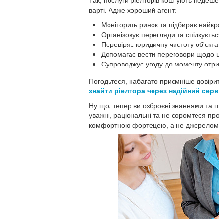
Так, послуги ріелторів коштують недешев
варті. Адже хороший агент:
Моніторить ринок та підбирає найкр
Організовує перегляди та спілкуєть
Перевіряє юридичну чистоту об'єкта
Допомагає вести переговори щодо ц
Супроводжує угоду до моменту отр
Погодьтеся, набагато приємніше довіри
знайти ріелтора через надійний серв
Ну що, тепер ви озброєні знаннями та г
уважні, раціональні та не соромтеся пр
комфортною фортецею, а не джерелом п