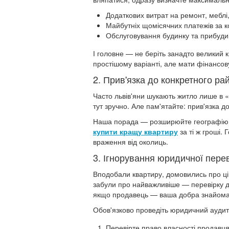
Додаткових витрат на ремонт, меблі,
Майбутніх щомісячних платежів за 
Обслуговування будинку та прибудин
І головне — не беріть занадто великий к
простішому варіанті, але мати фінансов
2. Прив'язка до конкретного ра
Часто львів'яни шукають житло лише в «рі
тут зручно. Але пам'ятайте: прив'язка до
Наша порада — розширюйте географію п
купити кращу квартиру
за ті ж гроші.
враження від околиць.
3. Ігнорування юридичної пере
Вподобали квартиру, домовились про цін
забули про найважливіше — перевірку д
якщо продавець — ваша добра знайома
Обов'язково проведіть юридичний аудит
Перевірте право власності продавц