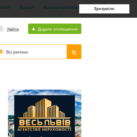
емонт
Локації
Житлові комплекси
Зрозуміло
Увійти
Додати оголошення
Всі регіони