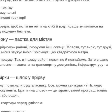
 техніку
комунальні
кової території
редит, щоб потім не жити на хлібі й воді. Краще зупинитися на
у подушку безпеки.
йону — пастка для містян
дному» районі, ігноруючи інші локації. Мовляв, тут виріс, тут друзі,
 місця звужує вибір і збільшує ціну квадратного метра.
ошуку. Так, в іншому районі незвично й незнайомо. Зате є шанс
 Головне — зважати на транспортну доступність, інфраструктуру та
вірки — шлях у прірву
у, потиснули руку власнику. Все, можна святкувати? Ні, якщо
окументів. Брати «на слово» — це гарантований програш, навіть
 або родич.
 квартири перед купівлею:
я через реєстри