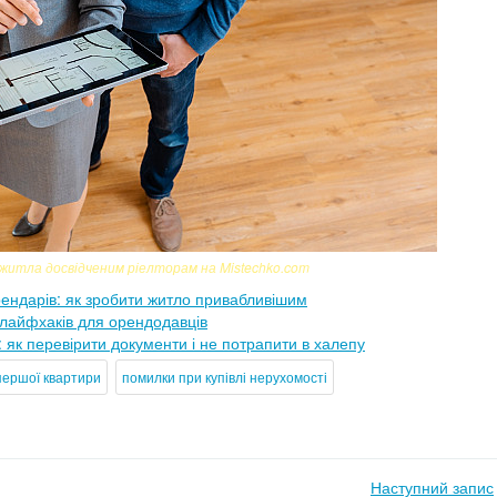
житла досвідченим ріелторам на Mistechko.com
орендарів: як зробити житло привабливішим
8 лайфхаків для орендодавців
в: як перевірити документи і не потрапити в халепу
першої квартири
помилки при купівлі нерухомості
Наступний запис