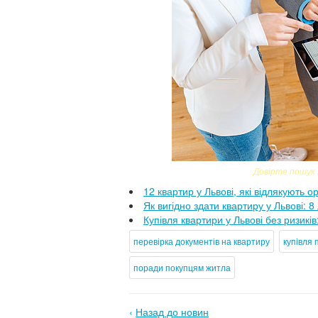
Довірте пошук 
12 квартир у Львові, які відлякують 
Як вигідно здати квартиру у Львові: 
Купівля квартири у Львові без ризикі
перевірка документів на квартиру
купівля 
поради покупцям житла
‹
Назад до новин