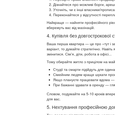
Дізнайтеся про можливі борги, аре
Уточніть, чи є інші власники/прописа
Переконайтеся у відсутності переп
Найкраще — найняти професійного ріелто
вбережуть вас від махінацій.
4. Купівля без довгострокової 
Ваша перша квартира — це про «тут і з
варіант, то думайте стратегічно. Навіть
змінитися. Сім'я, діти, робота в офісі...
Тому обирайте житло з прицілом на май
Студії та смарти підійдуть для одина
Сімейним людям краще шукати прост
Якщо плануєте працювати вдома — 
При бажанні здавати в оренду — глян
Словом, подумайте на 5-10 кроків впер
для вас.
5. Нехтування професійною до