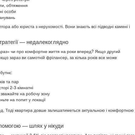
шти, обтяження
ні особи
ланувань
ра або юриста з нерухомості. Вони знають всі підводні камені і
стратегії — недалекоглядно
араз» чи про комфортне життя на роки вперед? Якщо другий
 якщо зараз ви самотній фрілансер, за кілька років все може
бутнє:
ків та пар
орі 2-3 кімнатні
зважайте на робочу зону
ьте на попит у локації
ед. Тоді квартира довше залишатиметься актуальною і комфортною
помогою — шлях у нікуди