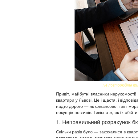
Не повторюйте типо
Привіт, майбутні власники нерухомості!
квартири у Львові. Це і щастя, і відпо
надто дорого — як фінансово, так і мор
покупців-новачків. І звісно ж, як їх обі
1. Неправильний розрахунок б
Скільки разів було — закохалися в квар
вляпатися, одразу визначте максимальну