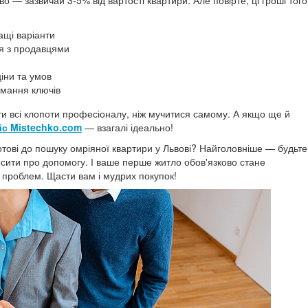
о — зазвичай 3-5% від вартості квартири. Але повірте, ці гроші того
ащі варіанти
ся з продавцями
іни та умов
имання ключів
ти всі клопоти професіоналу, ніж мучитися самому. А якщо ще й
іс Mistechko.com
— взагалі ідеально!
отові до пошуку омріяної квартири у Львові? Найголовніше — будьте
осити про допомогу. І ваше перше житло обов'язково стане
роблем. Щасти вам і мудрих покупок!