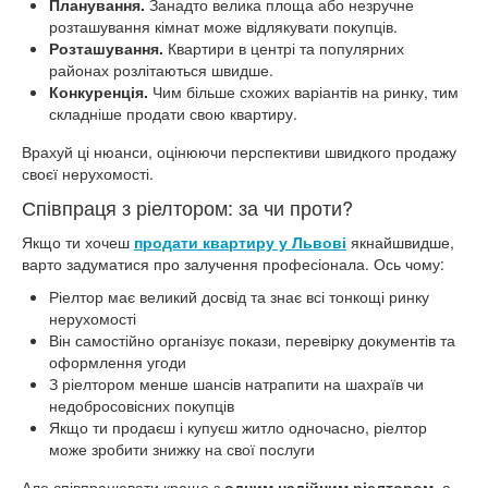
Планування.
Занадто велика площа або незручне
розташування кімнат може відлякувати покупців.
Розташування.
Квартири в центрі та популярних
районах розлітаються швидше.
Конкуренція.
Чим більше схожих варіантів на ринку, тим
складніше продати свою квартиру.
Врахуй ці нюанси, оцінюючи перспективи швидкого продажу
своєї нерухомості.
Співпраця з ріелтором: за чи проти?
Якщо ти хочеш
продати квартиру у Львові
якнайшвидше,
варто задуматися про залучення професіонала. Ось чому:
Ріелтор має великий досвід та знає всі тонкощі ринку
нерухомості
Він самостійно організує покази, перевірку документів та
оформлення угоди
З ріелтором менше шансів натрапити на шахраїв чи
недобросовісних покупців
Якщо ти продаєш і купуєш житло одночасно, ріелтор
може зробити знижку на свої послуги
Але співпрацювати краще з
одним надійним ріелтором
, а