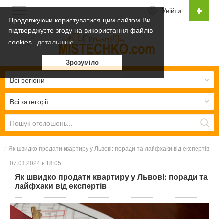
Увійти
Продовжуючи користуватися цим сайтом Ви
підтверджуєте згоду на використання файлів
Українська
cookies.
детальніше
Українська
Зрозуміло
Русский
Всі регіони
Всі категорії
и
/
Як швидко продати квартиру у Львові: поради та лайфхаки від експертів
07.03.2024 в 18:05
Як швидко продати квартиру у Львові: поради та
лайфхаки від експертів