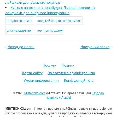
лайфхаки для уважних покупців
Купівля квартири в новобудові Львова: поради та
лайфхаки для вигідного інвестування
продаж квартири
швидкий продаж нерухомості
ціна на квартиру
торг при продажу
‹
Назад до новин
Наступний запис
›
Послуги
Новини
Карта сайту
Зв'язатися з адміністрацією
Умови використання
Конфіденційність
© 2026
Mistechko.com
(Містечко) Всі права захищені.
Продаж
квартир у Львові
MISTECHKO.com
- інтернет-портал з найбільш повною та достовірною
базою оголошень з оренди, купівлі та продажу житлової та комерційної