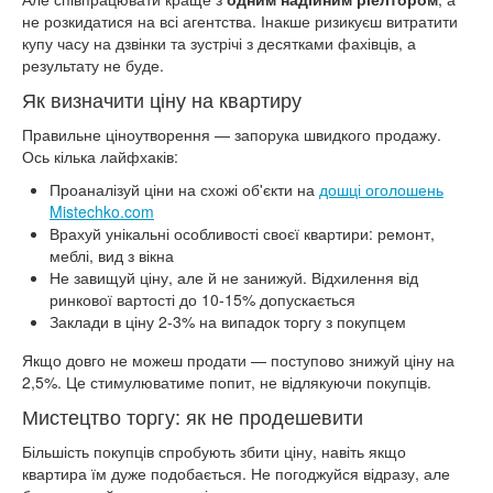
не розкидатися на всі агентства. Інакше ризикуєш витратити
купу часу на дзвінки та зустрічі з десятками фахівців, а
результату не буде.
Як визначити ціну на квартиру
Правильне ціноутворення — запорука швидкого продажу.
Ось кілька лайфхаків:
Проаналізуй ціни на схожі об'єкти на
дошці оголошень
Mistechko.com
Врахуй унікальні особливості своєї квартири: ремонт,
меблі, вид з вікна
Не завищуй ціну, але й не занижуй. Відхилення від
ринкової вартості до 10-15% допускається
Заклади в ціну 2-3% на випадок торгу з покупцем
Якщо довго не можеш продати — поступово знижуй ціну на
2,5%. Це стимулюватиме попит, не відлякуючи покупців.
Мистецтво торгу: як не продешевити
Більшість покупців спробують збити ціну, навіть якщо
квартира їм дуже подобається. Не погоджуйся відразу, але