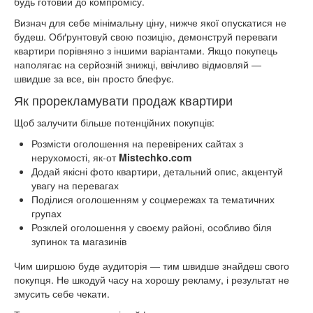
будь готовий до компромісу.
Визнач для себе мінімальну ціну, нижче якої опускатися не
будеш. Обґрунтовуй свою позицію, демонструй переваги
квартири порівняно з іншими варіантами. Якщо покупець
наполягає на серйозній знижці, ввічливо відмовляй —
швидше за все, він просто блефує.
Як прорекламувати продаж квартири
Щоб залучити більше потенційних покупців:
Розмісти оголошення на перевірених сайтах з
нерухомості, як-от
Mistechko.com
Додай якісні фото квартири, детальний опис, акцентуй
увагу на перевагах
Поділися оголошенням у соцмережах та тематичних
групах
Розклей оголошення у своєму районі, особливо біля
зупинок та магазинів
Чим ширшою буде аудиторія — тим швидше знайдеш свого
покупця. Не шкодуй часу на хорошу рекламу, і результат не
змусить себе чекати.