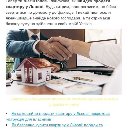
Тепер ти знаєш головні лайфхаки, як
швидко продати
квартиру у Львові
. Будь хитрим, наполегливим, не бійся
звертатися по допомогу до фахівців. І нехай твоя оселя
якнайшвидше знайде нового господаря, а ти отримаєш
бажану суму на здійснення своїх мрій! Успіхів!
Співпраця з досвідченим ріелтором допоможе продати житло в
рекордні терміни
Як самостійно продати квартиру у Львові: покрокова
інструкція для власників
Як безпечно купити квартиру у Львові: поради та