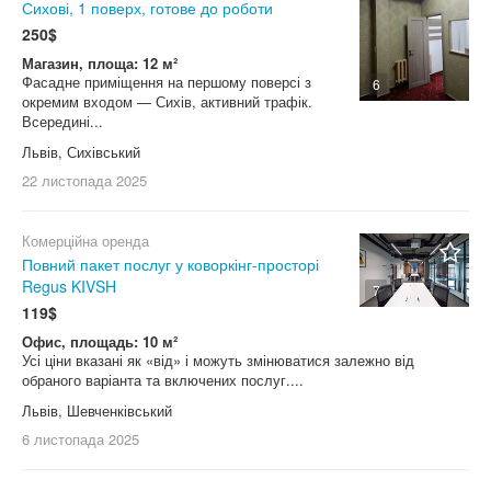
Сихові, 1 поверх, готове до роботи
250$
Магазин, площа: 12 м²
Фасадне приміщення на першому поверсі з
6
окремим входом — Сихів, активний трафік.
Всередині...
Львів, Сихівський
22 листопада
2025
Комерційна оренда
Повний пакет послуг у коворкінг-просторі
Regus KIVSH
7
119$
Офис, площадь: 10 м²
Усі ціни вказані як «від» і можуть змінюватися залежно від
обраного варіанта та включених послуг....
Львів, Шевченківський
6 листопада
2025