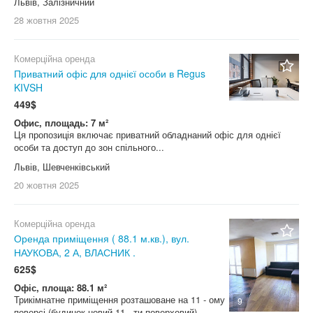
Львів, Залізничний
28 жовтня
2025
Комерційна оренда
Приватний офіс для однієї особи в Regus
KIVSH
7
449$
Офис, площадь: 7 м²
Ця пропозиція включає приватний обладнаний офіс для однієї
особи та доступ до зон спільного...
Львів, Шевченківський
20 жовтня
2025
Комерційна оренда
Оренда приміщення ( 88.1 м.кв.), вул.
НАУКОВА, 2 А, ВЛАСНИК .
625$
Офіс, площа: 88.1 м²
Трикімнатне приміщення розташоване на 11 - ому
9
поверсі (будинок новий 11 - ти поверховий)....