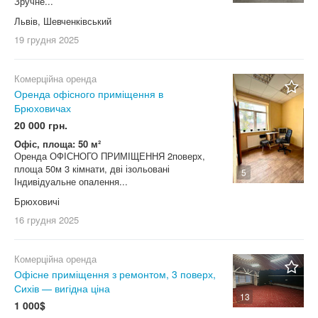
Зручне...
Львів, Шевченківський
19 грудня
2025
Комерційна оренда
Оренда офісного приміщення в
Брюховичах
20 000 грн.
Офіс, площа: 50 м²
Оренда ОФІСНОГО ПРИМІЩЕННЯ 2поверх,
площа 50м 3 кімнати, дві ізольовані
5
Індивідуальне опалення...
Брюховичі
16 грудня
2025
Комерційна оренда
Офісне приміщення з ремонтом, 3 поверх,
Сихів — вигідна ціна
13
1 000$