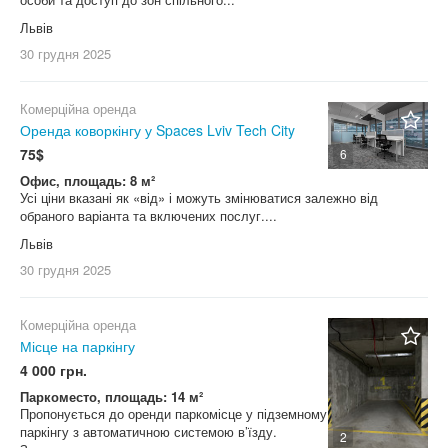
Нежитлове приміщення
Львів
Окрема будівля
30 грудня
2025
Офіс
Павільйон
Комерційна оренда
Оренда коворкінгу у Spaces Lviv Tech City
Перукарня
75$
6
Паркомісце
Офис, площадь: 8 м²
Виробниче приміщення
Усі ціни вказані як «від» і можуть змінюватися залежно від
обраного варіанта та включених послуг....
Ресторан
Львів
Салон краси
30 грудня
2025
Склад
СТО
Комерційна оренда
Торгова площа
Місце на паркінгу
4 000 грн.
Не важливо
Паркоместо, площадь: 14 м²
Пропонується до оренди паркомісце у підземному
паркінгу з автоматичною системою в’їзду.
2