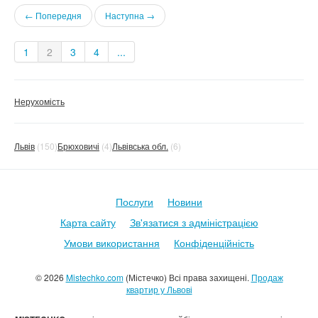
← Попередня
Наступна →
1
2
3
4
...
Нерухомість
Львів
(150)
Брюховичі
(4)
Львівська обл.
(6)
Послуги
Новини
Карта сайту
Зв'язатися з адміністрацією
Умови використання
Конфіденційність
© 2026
Mistechko.com
(Містечко) Всі права захищені.
Продаж
квартир у Львові