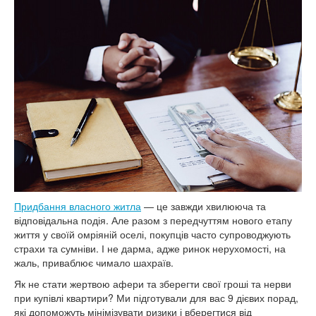
Придбання власного житла
— це завжди хвилююча та
відповідальна подія. Але разом з передчуттям нового етапу
життя у своїй омріяній оселі, покупців часто супроводжують
страхи та сумніви. І не дарма, адже ринок нерухомості, на
жаль, приваблює чимало шахраїв.
Як не стати жертвою афери та зберегти свої гроші та нерви
при купівлі квартири? Ми підготували для вас 9 дієвих порад,
які допоможуть мінімізувати ризики і вберегтися від