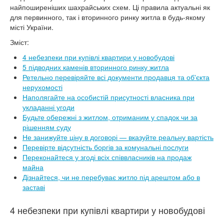
найпоширеніших шахрайських схем. Ці правила актуальні як
для первинного, так і вторинного ринку житла в будь-якому
місті України.
Зміст:
4 небезпеки при купівлі квартири у новобудові
5 підводних каменів вторинного ринку житла
Ретельно перевіряйте всі документи продавця та об'єкта
нерухомості
Наполягайте на особистій присутності власника при
укладанні угоди
Будьте обережні з житлом, отриманим у спадок чи за
рішенням суду
Не занижуйте ціну в договорі — вказуйте реальну вартість
Перевірте відсутність боргів за комунальні послуги
Переконайтеся у згоді всіх співвласників на продаж
майна
Дізнайтеся, чи не перебуває житло під арештом або в
заставі
4 небезпеки при купівлі квартири у новобудові