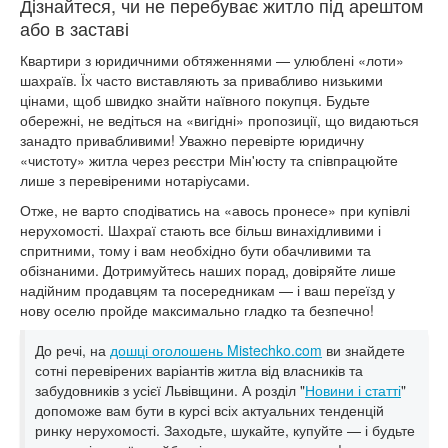
Дізнайтеся, чи не перебуває житло під арештом
або в заставі
Квартири з юридичними обтяженнями — улюблені «лоти»
шахраїв. Їх часто виставляють за привабливо низькими
цінами, щоб швидко знайти наївного покупця. Будьте
обережні, не ведіться на «вигідні» пропозиції, що видаються
занадто привабливими! Уважно перевірте юридичну
«чистоту» житла через реєстри Мін'юсту та співпрацюйте
лише з перевіреними нотаріусами.
Отже, не варто сподіватись на «авось пронесе» при купівлі
нерухомості. Шахраї стають все більш винахідливими і
спритними, тому і вам необхідно бути обачливими та
обізнаними. Дотримуйтесь наших порад, довіряйте лише
надійним продавцям та посередникам — і ваш переїзд у
нову оселю пройде максимально гладко та безпечно!
До речі, на
дошці оголошень Mistechko.com
ви знайдете
сотні перевірених варіантів житла від власників та
забудовників з усієї Львівщини. А розділ "
Новини і статті
"
допоможе вам бути в курсі всіх актуальних тенденцій
ринку нерухомості. Заходьте, шукайте, купуйте — і будьте