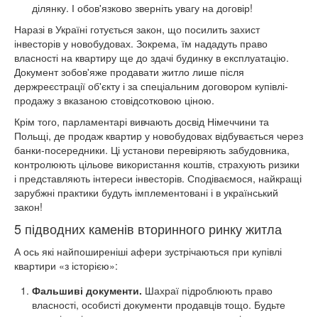
ділянку. І обов'язково зверніть увагу на договір!
Наразі в Україні готується закон, що посилить захист
інвесторів у новобудовах. Зокрема, їм нададуть право
власності на квартиру ще до здачі будинку в експлуатацію.
Документ зобов'яже продавати житло лише після
держреєстрації об'єкту і за спеціальним договором купівлі-
продажу з вказаною стовідсотковою ціною.
Крім того, парламентарі вивчають досвід Німеччини та
Польщі, де продаж квартир у новобудовах відбувається через
банки-посередники. Ці установи перевіряють забудовника,
контролюють цільове використання коштів, страхують ризики
і представляють інтереси інвесторів. Сподіваємося, найкращі
зарубжні практики будуть імплементовані і в український
закон!
5 підводних каменів вторинного ринку житла
А ось які найпоширеніші афери зустрічаються при купівлі
квартири «з історією»:
Фальшиві документи.
Шахраї підроблюють право
власності, особисті документи продавців тощо. Будьте