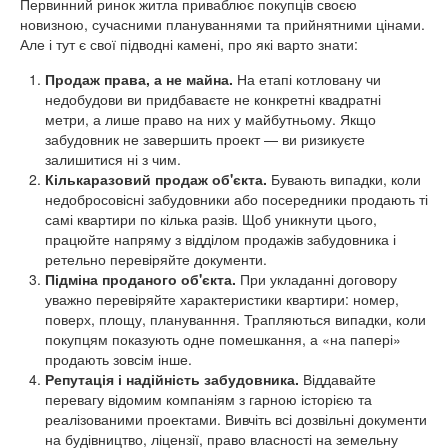
Первинний ринок житла приваблює покупців своєю
новизною, сучасними плануваннями та прийнятними цінами.
Але і тут є свої підводні камені, про які варто знати:
Продаж права, а не майна.
На етапі котловану чи
недобудови ви придбаваєте не конкретні квадратні
метри, а лише право на них у майбутньому. Якщо
забудовник не завершить проект — ви ризикуєте
залишитися ні з чим.
Кількаразовий продаж об'єкта.
Бувають випадки, коли
недобросовісні забудовники або посередники продають ті
самі квартири по кілька разів. Щоб уникнути цього,
працюйте напряму з відділом продажів забудовника і
ретельно перевіряйте документи.
Підміна проданого об'єкта.
При укладанні договору
уважно перевіряйте характеристики квартири: номер,
поверх, площу, плануванння. Трапляються випадки, коли
покупцям показують одне помешкання, а «на папері»
продають зовсім інше.
Репутація і надійність забудовника.
Віддавайте
перевагу відомим компаніям з гарною історією та
реалізованими проектами. Вивчіть всі дозвільні документи
на будівництво, ліцензії, право власності на земельну