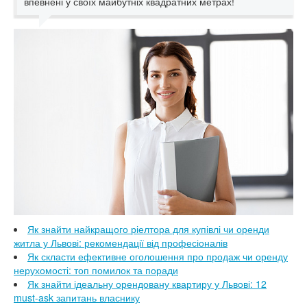
впевнені у своїх майбутніх квадратних метрах!
Як знайти найкращого ріелтора для купівлі чи оренди
житла у Львові: рекомендації від професіоналів
Як скласти ефективне оголошення про продаж чи оренду
нерухомості: топ помилок та поради
Як знайти ідеальну орендовану квартиру у Львові: 12
must-ask запитань власнику