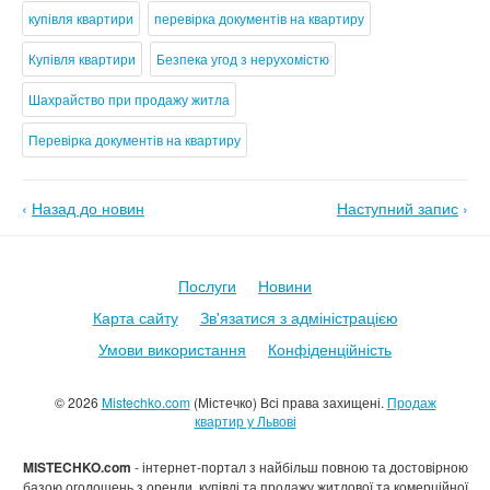
купівля квартири
перевірка документів на квартиру
Купівля квартири
Безпека угод з нерухомістю
Шахрайство при продажу житла
Перевірка документів на квартиру
‹
Назад до новин
Наступний запис
›
Послуги
Новини
Карта сайту
Зв'язатися з адміністрацією
Умови використання
Конфіденційність
© 2026
Mistechko.com
(Містечко) Всі права захищені.
Продаж
квартир у Львові
MISTECHKO.com
- інтернет-портал з найбільш повною та достовірною
базою оголошень з оренди, купівлі та продажу житлової та комерційної