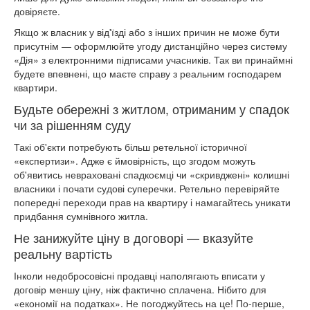
довіряєте.
Якщо ж власник у від'їзді або з інших причин не може бути
присутнім — оформлюйте угоду дистанційно через систему
«Дія» з електронними підписами учасників. Так ви принаймні
будете впевнені, що маєте справу з реальним господарем
квартири.
Будьте обережні з житлом, отриманим у спадок
чи за рішенням суду
Такі об'єкти потребують більш ретельної історичної
«експертизи». Адже є ймовірність, що згодом можуть
об'явитись невраховані спадкоємці чи «скривджені» колишні
власники і почати судові суперечки. Ретельно перевіряйте
попередні переходи прав на квартиру і намагайтесь уникати
придбання сумнівного житла.
Не занижуйте ціну в договорі — вказуйте
реальну вартість
Інколи недобросовісні продавці наполягають вписати у
договір меншу ціну, ніж фактично сплачена. Нібито для
«економії на податках». Не погоджуйтесь на це! По-перше,