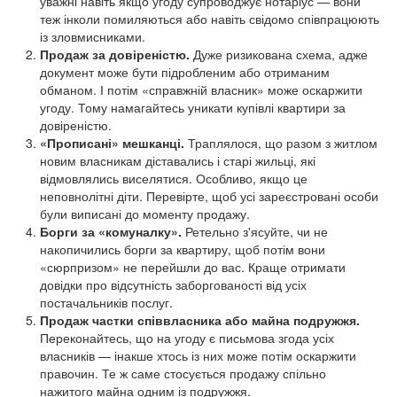
уважні навіть якщо угоду супроводжує нотаріус — вони
теж інколи помиляються або навіть свідомо співпрацюють
із зловмисниками.
Продаж за довіреністю.
Дуже ризикована схема, адже
документ може бути підробленим або отриманим
обманом. І потім «справжній власник» може оскаржити
угоду. Тому намагайтесь уникати купівлі квартири за
довіреністю.
«Прописані» мешканці.
Траплялося, що разом з житлом
новим власникам діставались і старі жильці, які
відмовлялись виселятися. Особливо, якщо це
неповнолітні діти. Перевірте, щоб усі зареєстровані особи
були виписані до моменту продажу.
Борги за «комуналку».
Ретельно з'ясуйте, чи не
накопичились борги за квартиру, щоб потім вони
«сюрпризом» не перейшли до вас. Краще отримати
довідки про відсутність заборгованості від усіх
постачальників послуг.
Продаж частки співвласника або майна подружжя.
Переконайтесь, що на угоду є письмова згода усіх
власників — інакше хтось із них може потім оскаржити
правочин. Те ж саме стосується продажу спільно
нажитого майна одним із подружжя.