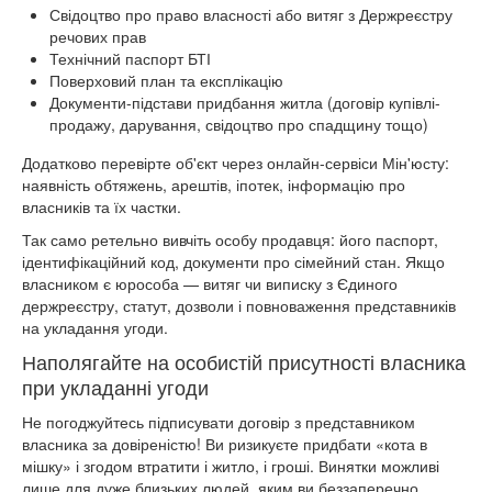
Свідоцтво про право власності або витяг з Держреєстру
речових прав
Технічний паспорт БТІ
Поверховий план та експлікацію
Документи-підстави придбання житла (договір купівлі-
продажу, дарування, свідоцтво про спадщину тощо)
Додатково перевірте об'єкт через онлайн-сервіси Мін'юсту:
наявність обтяжень, арештів, іпотек, інформацію про
власників та їх частки.
Так само ретельно вивчіть особу продавця: його паспорт,
ідентифікаційний код, документи про сімейний стан. Якщо
власником є юрособа — витяг чи виписку з Єдиного
держреєстру, статут, дозволи і повноваження представників
на укладання угоди.
Наполягайте на особистій присутності власника
при укладанні угоди
Не погоджуйтесь підписувати договір з представником
власника за довіреністю! Ви ризикуєте придбати «кота в
мішку» і згодом втратити і житло, і гроші. Винятки можливі
лише для дуже близьких людей, яким ви беззаперечно