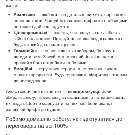
життя:
Аналітики
— люблять все детально вивчити, порівняти і
перепровірити. Частуй їх фактами, цифрами і таблицями,
не тисни і дай час подумати.
Цілеспрямовані
— знають, чого хочуть, і не люблять
зайвої балаканини. Показуй тільки відповідні варіанти і
будь готовий до швидких рішень.
Гармонійні
— не поспішають з вибором, бо хочуть
догодити всім. З'ясуй, хто головний decision maker, і
працюй з його потребами та болями.
Емоційні
— керуються серцем, а не логікою, і часто
міняють пріоритети. Будь терплячим, відкритим і готовим
до несподіванок.
Але є і містичний п'ятий тип —
псевдопокупці
. Вони
збирають інфу, як мисливці за скальпами, а потім зникають,
як ніндзя. Щоб не марнувати на них час, бери аванс і
заповнюй брифи до нудоти.
Робимо домашню роботу: як підготуватися до
переговорів на всі 100%