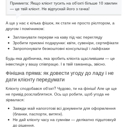
Прикмета: Якщо клієнт тусить на об'єкті більше 10 хвилин
— це твій клієнт. Не відпускай його з гачка!
А ще у нас є кілька фішок, як стати не просто рієлтором, а
другом і помічником:
Запланувати перерви на каву під час перегляду
Зробити приємні подарунки: квіти, сувеніри, сертифікати
Запропонувати безкоштовні консультації і лайфхаки
Будь-яка дрібничка, яка зробить клієнта щасливішим — це
інвестиція у вашу співпрацю. І в твій гаманець, звісно.
Фінішна пряма: як довести угоду до ладу і не
дати клієнту передумати
Клієнту сподобався об'єкт? Чудово, ти на фініші! Але це ще
не привід розслаблятися. Ось що робити, щоб угода не
зірвалася:
Завжди май напоготові всі документи для оформлення
(бланки, паспорти, витяги).
Не дай клієнту часу на сумніви — делікатно підштовхуй
до рішення.