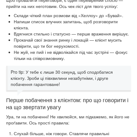
Щоб провалити переговори, є один перевірений спосіб —
прийти на них неготовим. Ось чек-ліст для твого успіху:
Склади чіткий план розмови від «Хеллоу» до «Бувай».
Напиши список влучних запитань, щоб розговорити
клієнта.
Вдягнися стильно і статусно — перше враження вирішує.
Прокачай свої знання ринку і локацій — клієнт мусить
повірити, що ти бог нерухомості.
Не жуй, не пий і не відволікайся під час зустрічі — фокус
тільки на співрозмовнику.
Pro tip: У тебе є лише 30 секунд, щоб сподобатися
клієнту. Зроби ці півхвилини незабутніми, і друге
побачення гарантоване!
Перше побачення з клієнтом: про що говорити і
на що звертати увагу
Ура, ти на побаченні! Не хвилюйся, ми підкажемо, як його не
проґавити. Ось прості правила:
Слухай більше, ніж говори. Ставлячи правильні