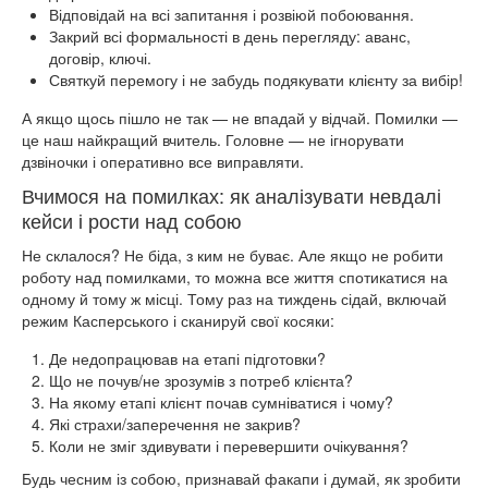
Відповідай на всі запитання і розвіюй побоювання.
Закрий всі формальності в день перегляду: аванс,
договір, ключі.
Святкуй перемогу і не забудь подякувати клієнту за вибір!
А якщо щось пішло не так — не впадай у відчай. Помилки —
це наш найкращий вчитель. Головне — не ігнорувати
дзвіночки і оперативно все виправляти.
Вчимося на помилках: як аналізувати невдалі
кейси і рости над собою
Не склалося? Не біда, з ким не буває. Але якщо не робити
роботу над помилками, то можна все життя спотикатися на
одному й тому ж місці. Тому раз на тиждень сідай, включай
режим Касперського і сканируй свої косяки:
Де недопрацював на етапі підготовки?
Що не почув/не зрозумів з потреб клієнта?
На якому етапі клієнт почав сумніватися і чому?
Які страхи/заперечення не закрив?
Коли не зміг здивувати і перевершити очікування?
Будь чесним із собою, признавай факапи і думай, як зробити