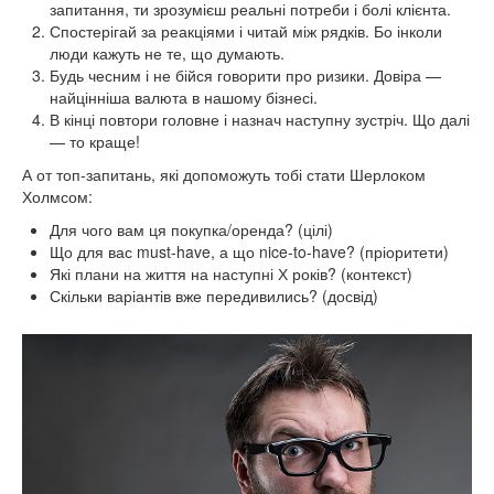
запитання, ти зрозумієш реальні потреби і болі клієнта.
Спостерігай за реакціями і читай між рядків. Бо інколи
люди кажуть не те, що думають.
Будь чесним і не бійся говорити про ризики. Довіра —
найцінніша валюта в нашому бізнесі.
В кінці повтори головне і назнач наступну зустріч. Що далі
— то краще!
А от топ-запитань, які допоможуть тобі стати Шерлоком
Холмсом:
Для чого вам ця покупка/оренда? (цілі)
Що для вас must-have, а що nice-to-have? (пріоритети)
Які плани на життя на наступні Х років? (контекст)
Скільки варіантів вже передивились? (досвід)