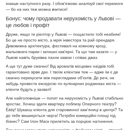
інакше наступного разу. І обов'язково аналізуй свої перемоги
— бо на них теж можна вчитися!
Бонус: чому продавати нерухомість у Львові —
це любов і профіт
Друже, якщо ти ріелтор у Львові — пощастило тобі неабияк!
Бо це не просто місто, а мрія інвестора та рай орендаря.
Дивовижна архітектура, фестивалі на кожному кроці,
мальовничі парки і затишні кав'ярні. Та що там казати — у
Львові навіть бруківка пахне кавою і співає джаз.
А ще тут дуже смачно! Від ароматів місцевих наїдків тобі
гарантовано зірве дах. І твоїм клієнтам теж — адже їм є де
смачно перекусити між переглядами об'єктів. До речі, не
забудь провести екскурсію по кулінарних родзинках міста —
клієнти будуть у захваті!
Але найголовніше — попит на нерухомість у Львові стабільно
зростає. Хочеш здати квартиру поблизу Оперного театру?
Easy! Шукаєш клієнта для старовинної кам'яниці в центрі? Та
до тебе вишикується черга! Потрібні комерційні площі під
бізнес? Сам Ілон Маск прилетить за порцією натхнення.
Тож якщо маєш круту нерухомість у файному місті — вважай,