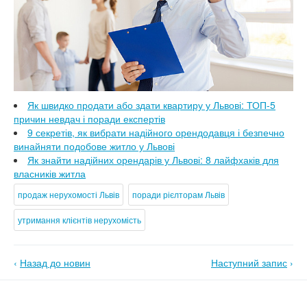
Як швидко продати або здати квартиру у Львові: ТОП-5
причин невдач і поради експертів
9 секретів, як вибрати надійного орендодавця і безпечно
винайняти подобове житло у Львові
Як знайти надійних орендарів у Львові: 8 лайфхаків для
власників житла
продаж нерухомості Львів
поради рієлторам Львів
утримання клієнтів нерухомість
‹
Назад до новин
Наступний запис
›