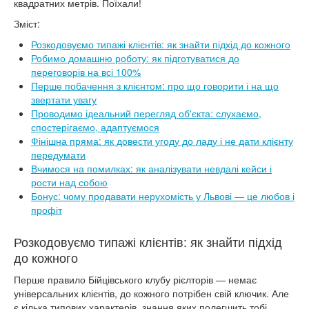
квадратних метрів. Поїхали!
Зміст:
Розкодовуємо типажі клієнтів: як знайти підхід до кожного
Робимо домашню роботу: як підготуватися до
переговорів на всі 100%
Перше побачення з клієнтом: про що говорити і на що
звертати увагу
Проводимо ідеальний перегляд об'єкта: слухаємо,
спостерігаємо, адаптуємося
Фінішна пряма: як довести угоду до ладу і не дати клієнту
передумати
Вчимося на помилках: як аналізувати невдалі кейси і
рости над собою
Бонус: чому продавати нерухомість у Львові — це любов і
профіт
Розкодовуємо типажі клієнтів: як знайти підхід
до кожного
Перше правило Бійцівського клубу рієлторів — немає
універсальних клієнтів, до кожного потрібен свій ключик. Але
є кілька типових характерів, знання яких полегшить тобі