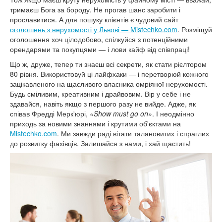
тримаєш Бога за бороду. Не прогав шанс заробити і
прославитися. А для пошуку клієнтів є чудовий сайт
оголошень з нерухомості у Львові — Mistechko.com
. Розміщуй
оголошення хоч цілодобово, спілкуйся з потенційними
орендарями та покупцями — і лови кайф від співпраці!
Що ж, друже, тепер ти знаєш всі секрети, як стати рієлтором
80 рівня. Використовуй ці лайфхаки — і перетворюй кожного
зацікавленого на щасливого власника омріяної нерухомості.
Будь сміливим, креативним і драйвовим. Вір у себе і не
здавайся, навіть якщо з першого разу не вийде. Адже, як
співав Фредді Мерк'юрі,
«Show must go on»
. І неодмінно
приходь за новими знаннями і крутими об'єктами на
Mistechko.com
. Ми завжди раді вітати талановитих і спраглих
до розвитку фахівців. Залишайся з нами, і хай щастить!