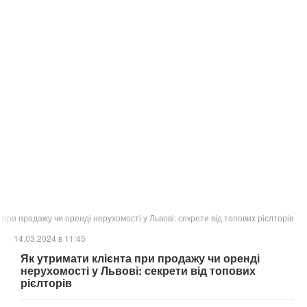
 при продажу чи оренді нерухомості у Львові: секрети від топових рієлторів
14.03.2024 в 11:45
Як утримати клієнта при продажу чи оренді
нерухомості у Львові: секрети від топових
рієлторів